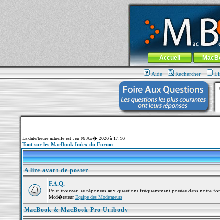
MacBook-fr.com : 100% Apple... 100% nom
Aller au contenu
-
Aller au menu 
Menu général
Accueil
MacB
Aide
Rechercher
Li
La date/heure actuelle est Jeu 06 Ao� 2026 à 17:16
Tout sur les MacBook Index du Forum
A lire avant de poster
F.A.Q.
Pour trouver les réponses aux questions fréquemment posées dans notre fo
Mod�rateur
Equipe des Modérateurs
MacBook & MacBook Pro Unibody