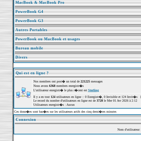
MacBook & MacBook Pro
PowerBook G4
PowerBook G3
Autres Portables
PowerBook ou MacBook et usages
Bureau mobile
Divers
Qui est en ligne ?
Nos membres ont post� un total de
221225
messages
Nous avons
6368
membres enregistr�s
L'utilisateur enregistr� le plus r�cent est
Sterling
Il y a en tout
124
utilisateurs en ligne :: 0 Enregistr�, 0 Invisible et 124 Invit�s 
Le record du nombre d'utilisateurs en ligne est de
3728
le Mer 01 Avr 2026 à 2:12
Utilisateurs enregistr�s : Aucun
Ces donn�es sont bas�es sur les utilisateurs actifs des cinq derni�res minutes
Connexion
Nom d'utilisateur