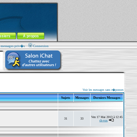
ssiers
À propos
s messages priv�s
Connexion
Voir les messages sans r�ponses
Sujets
Messages
Derniers Messages
Ven 17 Mai 2013 à 12:45
31
33
ch-vox