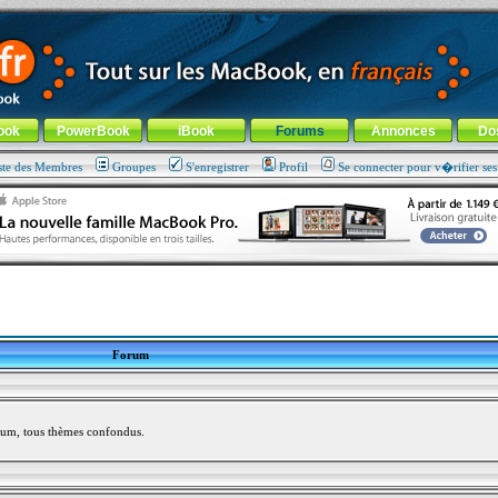
ade !
général
-
Aller au menu de la rubrique
ook
PowerBook
iBook
Forums
Annonces
Do
ste des Membres
Groupes
S'enregistrer
Profil
Se connecter pour v�rifier se
Forum
rum, tous thèmes confondus.