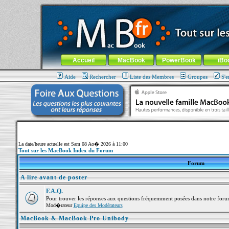
MacBook-fr.com : 100% Apple... 100% nomade !
Aller au contenu
-
Aller au menu général
-
Aller au menu de la
Menu général
Accueil
MacBook
PowerBook
iBo
Aide
Rechercher
Liste des Membres
Groupes
S'e
La date/heure actuelle est Sam 08 Ao� 2026 à 11:00
Tout sur les MacBook Index du Forum
Forum
A lire avant de poster
F.A.Q.
Pour trouver les réponses aux questions fréquemment posées dans notre foru
Mod�rateur
Equipe des Modérateurs
MacBook & MacBook Pro Unibody