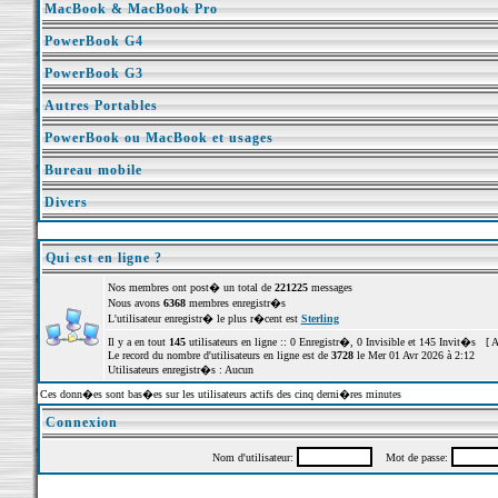
MacBook & MacBook Pro
PowerBook G4
PowerBook G3
Autres Portables
PowerBook ou MacBook et usages
Bureau mobile
Divers
Qui est en ligne ?
Nos membres ont post� un total de
221225
messages
Nous avons
6368
membres enregistr�s
L'utilisateur enregistr� le plus r�cent est
Sterling
Il y a en tout
145
utilisateurs en ligne :: 0 Enregistr�, 0 Invisible et 145 Invit�s [
A
Le record du nombre d'utilisateurs en ligne est de
3728
le Mer 01 Avr 2026 à 2:12
Utilisateurs enregistr�s : Aucun
Ces donn�es sont bas�es sur les utilisateurs actifs des cinq derni�res minutes
Connexion
Nom d'utilisateur:
Mot de passe: