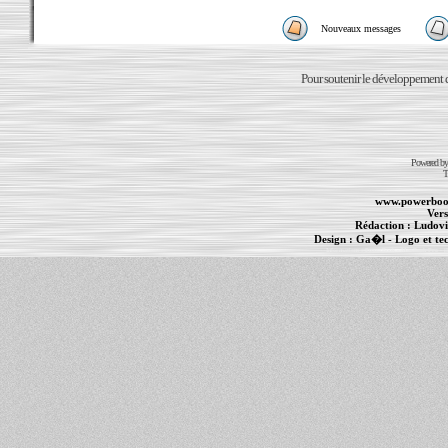
Nouveaux messages
Pour soutenir le développement du
Powered b
T
www.powerboo
Vers
Rédaction :
Ludovi
Design :
Ga�l
- Logo et te
Informations :
PowerBook
-
MacBook Pro
-
i