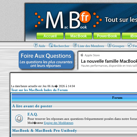
MacBook-fr.com : 100% Apple... 100% nomade !
Aller au contenu
-
Aller au menu général
-
Aller au menu de la
Menu général
Accueil
MacBook
PowerBook
iBo
Aide
Rechercher
Liste des Membres
Groupes
S'e
La date/heure actuelle est Jeu 06 Ao� 2026 à 14:04
Tout sur les MacBook Index du Forum
Forum
A lire avant de poster
F.A.Q.
Pour trouver les réponses aux questions fréquemment posées dans notre foru
Mod�rateur
Equipe des Modérateurs
MacBook & MacBook Pro Unibody