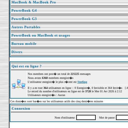
MacBook & MacBook Pro
PowerBook G4
PowerBook G3
Autres Portables
PowerBook ou MacBook et usages
Bureau mobile
Divers
Qui est en ligne ?
Nos membres ont post� un total de
221225
messages
Nous avons
6368
membres enregistr�s
L'utilisateur enregistr� le plus r�cent est
Sterling
Il y a en tout
364
utilisateurs en ligne :: 0 Enregistr�, 0 Invisible et 364 Invit�s [
A
Le record du nombre d'utilisateurs en ligne est de
3728
le Mer 01 Avr 2026 à 2:12
Utilisateurs enregistr�s : Aucun
Ces donn�es sont bas�es sur les utilisateurs actifs des cinq derni�res minutes
Connexion
Nom d'utilisateur:
Mot de passe: