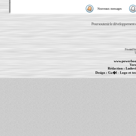
Nouveaux messages
Pour soutenir le développement du
Powered b
T
www.powerboo
Vers
Rédaction :
Ludovi
Design :
Ga�l
- Logo et te
Informations :
PowerBook
-
MacBook Pro
-
i