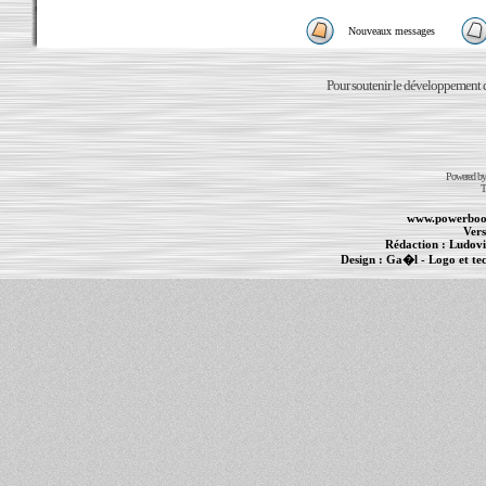
Nouveaux messages
Pour soutenir le développement du
Powered b
T
www.powerboo
Vers
Rédaction :
Ludovi
Design :
Ga�l
- Logo et te
Informations :
PowerBook
-
MacBook Pro
-
i