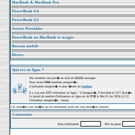
MacBook & MacBook Pro
PowerBook G4
PowerBook G3
Autres Portables
PowerBook ou MacBook et usages
Bureau mobile
Divers
Qui est en ligne ?
Nos membres ont post� un total de
221225
messages
Nous avons
6368
membres enregistr�s
L'utilisateur enregistr� le plus r�cent est
Sterling
Il y a en tout
1577
utilisateurs en ligne :: 0 Enregistr�, 0 Invisible et 1577 Invit�s 
Le record du nombre d'utilisateurs en ligne est de
3728
le Mer 01 Avr 2026 à 2:12
Utilisateurs enregistr�s : Aucun
Ces donn�es sont bas�es sur les utilisateurs actifs des cinq derni�res minutes
Connexion
Nom d'utilisateur:
Mot de passe: