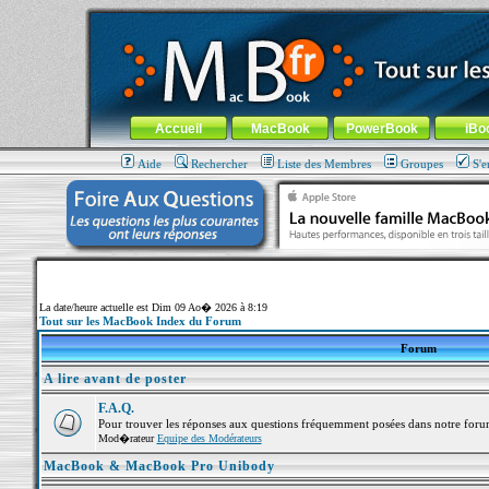
MacBook-fr.com : 100% Apple... 100% nomade !
Aller au contenu
-
Aller au menu général
-
Aller au menu de la
Menu général
Accueil
MacBook
PowerBook
iBo
Aide
Rechercher
Liste des Membres
Groupes
S'e
La date/heure actuelle est Dim 09 Ao� 2026 à 8:19
Tout sur les MacBook Index du Forum
Forum
A lire avant de poster
F.A.Q.
Pour trouver les réponses aux questions fréquemment posées dans notre foru
Mod�rateur
Equipe des Modérateurs
MacBook & MacBook Pro Unibody