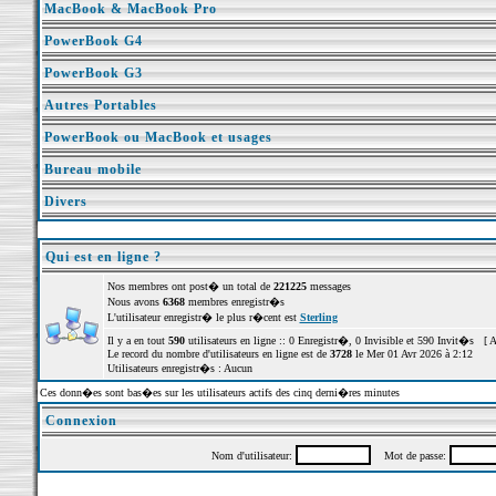
MacBook & MacBook Pro
PowerBook G4
PowerBook G3
Autres Portables
PowerBook ou MacBook et usages
Bureau mobile
Divers
Qui est en ligne ?
Nos membres ont post� un total de
221225
messages
Nous avons
6368
membres enregistr�s
L'utilisateur enregistr� le plus r�cent est
Sterling
Il y a en tout
590
utilisateurs en ligne :: 0 Enregistr�, 0 Invisible et 590 Invit�s [
A
Le record du nombre d'utilisateurs en ligne est de
3728
le Mer 01 Avr 2026 à 2:12
Utilisateurs enregistr�s : Aucun
Ces donn�es sont bas�es sur les utilisateurs actifs des cinq derni�res minutes
Connexion
Nom d'utilisateur:
Mot de passe: