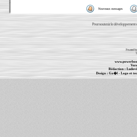
Nouveaux messages
Pour soutenir le développement du
Powered b
T
www.powerboo
Vers
Rédaction :
Ludovi
Design :
Ga�l
- Logo et te
Informations :
PowerBook
-
MacBook Pro
-
i