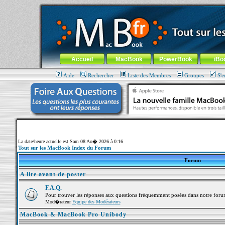
MacBook-fr.com : 100% Apple... 100% nomade !
Aller au contenu
-
Aller au menu général
-
Aller au menu de la
Menu général
Accueil
MacBook
PowerBook
iBo
Aide
Rechercher
Liste des Membres
Groupes
S'e
La date/heure actuelle est Sam 08 Ao� 2026 à 0:16
Tout sur les MacBook Index du Forum
Forum
A lire avant de poster
F.A.Q.
Pour trouver les réponses aux questions fréquemment posées dans notre foru
Mod�rateur
Equipe des Modérateurs
MacBook & MacBook Pro Unibody