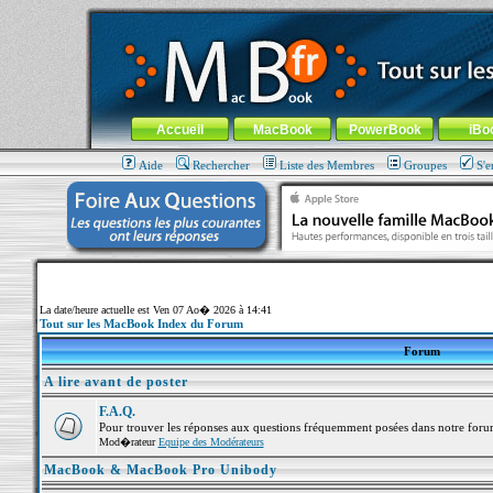
MacBook-fr.com : 100% Apple... 100% nomade !
Aller au contenu
-
Aller au menu général
-
Aller au menu de la
Menu général
Accueil
MacBook
PowerBook
iBo
Aide
Rechercher
Liste des Membres
Groupes
S'e
La date/heure actuelle est Ven 07 Ao� 2026 à 14:41
Tout sur les MacBook Index du Forum
Forum
A lire avant de poster
F.A.Q.
Pour trouver les réponses aux questions fréquemment posées dans notre foru
Mod�rateur
Equipe des Modérateurs
MacBook & MacBook Pro Unibody