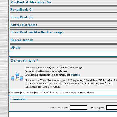
MacBook & MacBook Pro
PowerBook G4
PowerBook G3
Autres Portables
PowerBook ou MacBook et usages
Bureau mobile
Divers
Qui est en ligne ?
Nos membres ont post� un total de
221225
messages
Nous avons
6368
membres enregistr�s
L'utilisateur enregistr� le plus r�cent est
Sterling
Il y a en tout
725
utilisateurs en ligne :: 0 Enregistr�, 0 Invisible et 725 Invit�s [
A
Le record du nombre d'utilisateurs en ligne est de
3728
le Mer 01 Avr 2026 à 2:12
Utilisateurs enregistr�s : Aucun
Ces donn�es sont bas�es sur les utilisateurs actifs des cinq derni�res minutes
Connexion
Nom d'utilisateur:
Mot de passe: