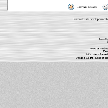
Nouveaux messages
Pour soutenir le développement du
Powered b
T
www.powerboo
Vers
Rédaction :
Ludovi
Design :
Ga�l
- Logo et te
Informations :
PowerBook
-
MacBook Pro
-
i