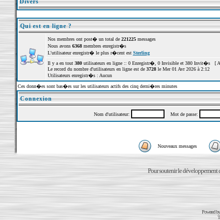
Divers
Qui est en ligne ?
Nos membres ont post� un total de
221225
messages
Nous avons
6368
membres enregistr�s
L'utilisateur enregistr� le plus r�cent est
Sterling
Il y a en tout
380
utilisateurs en ligne :: 0 Enregistr�, 0 Invisible et 380 Invit�s [
A
Le record du nombre d'utilisateurs en ligne est de
3728
le Mer 01 Avr 2026 à 2:12
Utilisateurs enregistr�s : Aucun
Ces donn�es sont bas�es sur les utilisateurs actifs des cinq derni�res minutes
Connexion
Nom d'utilisateur:
Mot de passe:
Nouveaux messages
Pour soutenir le développement du
Powered b
T