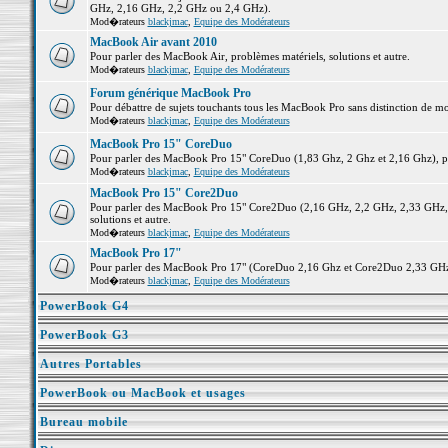
GHz, 2,16 GHz, 2,2 GHz ou 2,4 GHz).
Mod�rateurs
blackjmac
,
Equipe des Modérateurs
MacBook Air avant 2010
Pour parler des MacBook Air, problèmes matériels, solutions et autre.
Mod�rateurs
blackjmac
,
Equipe des Modérateurs
Forum générique MacBook Pro
Pour débattre de sujets touchants tous les MacBook Pro sans distinction de mo
Mod�rateurs
blackjmac
,
Equipe des Modérateurs
MacBook Pro 15" CoreDuo
Pour parler des MacBook Pro 15" CoreDuo (1,83 Ghz, 2 Ghz et 2,16 Ghz), pro
Mod�rateurs
blackjmac
,
Equipe des Modérateurs
MacBook Pro 15" Core2Duo
Pour parler des MacBook Pro 15" Core2Duo (2,16 GHz, 2,2 GHz, 2,33 GHz, 
solutions et autre.
Mod�rateurs
blackjmac
,
Equipe des Modérateurs
MacBook Pro 17"
Pour parler des MacBook Pro 17" (CoreDuo 2,16 Ghz et Core2Duo 2,33 GHz et
Mod�rateurs
blackjmac
,
Equipe des Modérateurs
PowerBook G4
PowerBook G3
Autres Portables
PowerBook ou MacBook et usages
Bureau mobile