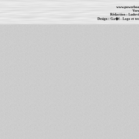
www.powerboo
Vers
Rédaction :
Ludovi
Design :
Ga�l
- Logo et te
Informations :
PowerBook
-
MacBook Pro
-
i