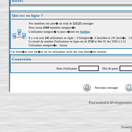
Divers
Qui est en ligne ?
Nos membres ont post� un total de
221225
messages
Nous avons
6368
membres enregistr�s
L'utilisateur enregistr� le plus r�cent est
Sterling
Il y a en tout
245
utilisateurs en ligne :: 0 Enregistr�, 0 Invisible et 245 Invit�s [
A
Le record du nombre d'utilisateurs en ligne est de
3728
le Mer 01 Avr 2026 à 2:12
Utilisateurs enregistr�s : Aucun
Ces donn�es sont bas�es sur les utilisateurs actifs des cinq derni�res minutes
Connexion
Nom d'utilisateur:
Mot de passe:
Nouveaux messages
Pour soutenir le développement du
Powered b
T