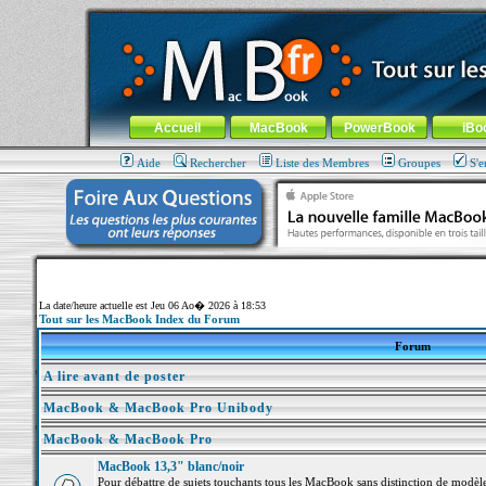
MacBook-fr.com : 100% Apple... 100% nomade !
Aller au contenu
-
Aller au menu général
-
Aller au menu de la
Menu général
Accueil
MacBook
PowerBook
iBo
Aide
Rechercher
Liste des Membres
Groupes
S'e
La date/heure actuelle est Jeu 06 Ao� 2026 à 18:53
Tout sur les MacBook Index du Forum
Forum
A lire avant de poster
MacBook & MacBook Pro Unibody
MacBook & MacBook Pro
MacBook 13,3" blanc/noir
Pour débattre de sujets touchants tous les MacBook sans distinction de mo