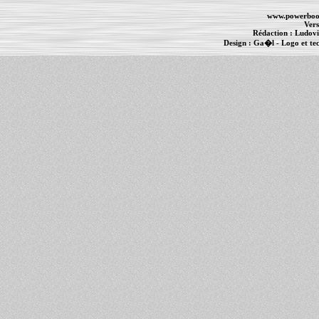
www.powerboo
Vers
Rédaction :
Ludovi
Design :
Ga�l
- Logo et te
Informations :
PowerBook
-
MacBook Pro
-
i