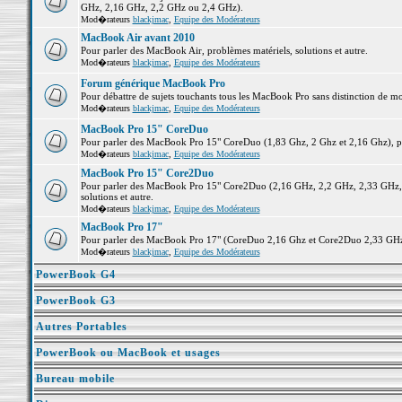
GHz, 2,16 GHz, 2,2 GHz ou 2,4 GHz).
Mod�rateurs
blackjmac
,
Equipe des Modérateurs
MacBook Air avant 2010
Pour parler des MacBook Air, problèmes matériels, solutions et autre.
Mod�rateurs
blackjmac
,
Equipe des Modérateurs
Forum générique MacBook Pro
Pour débattre de sujets touchants tous les MacBook Pro sans distinction de mo
Mod�rateurs
blackjmac
,
Equipe des Modérateurs
MacBook Pro 15" CoreDuo
Pour parler des MacBook Pro 15" CoreDuo (1,83 Ghz, 2 Ghz et 2,16 Ghz), pro
Mod�rateurs
blackjmac
,
Equipe des Modérateurs
MacBook Pro 15" Core2Duo
Pour parler des MacBook Pro 15" Core2Duo (2,16 GHz, 2,2 GHz, 2,33 GHz, 
solutions et autre.
Mod�rateurs
blackjmac
,
Equipe des Modérateurs
MacBook Pro 17"
Pour parler des MacBook Pro 17" (CoreDuo 2,16 Ghz et Core2Duo 2,33 GHz et
Mod�rateurs
blackjmac
,
Equipe des Modérateurs
PowerBook G4
PowerBook G3
Autres Portables
PowerBook ou MacBook et usages
Bureau mobile