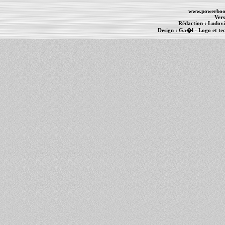
www.powerboo
Vers
Rédaction :
Ludovi
Design :
Ga�l
- Logo et te
Informations :
PowerBook
-
MacBook Pro
-
i