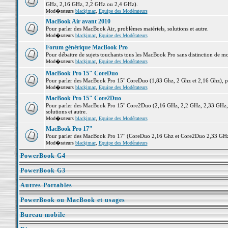
GHz, 2,16 GHz, 2,2 GHz ou 2,4 GHz).
Mod�rateurs
blackjmac
,
Equipe des Modérateurs
MacBook Air avant 2010
Pour parler des MacBook Air, problèmes matériels, solutions et autre.
Mod�rateurs
blackjmac
,
Equipe des Modérateurs
Forum générique MacBook Pro
Pour débattre de sujets touchants tous les MacBook Pro sans distinction de mo
Mod�rateurs
blackjmac
,
Equipe des Modérateurs
MacBook Pro 15" CoreDuo
Pour parler des MacBook Pro 15" CoreDuo (1,83 Ghz, 2 Ghz et 2,16 Ghz), pro
Mod�rateurs
blackjmac
,
Equipe des Modérateurs
MacBook Pro 15" Core2Duo
Pour parler des MacBook Pro 15" Core2Duo (2,16 GHz, 2,2 GHz, 2,33 GHz, 
solutions et autre.
Mod�rateurs
blackjmac
,
Equipe des Modérateurs
MacBook Pro 17"
Pour parler des MacBook Pro 17" (CoreDuo 2,16 Ghz et Core2Duo 2,33 GHz et
Mod�rateurs
blackjmac
,
Equipe des Modérateurs
PowerBook G4
PowerBook G3
Autres Portables
PowerBook ou MacBook et usages
Bureau mobile