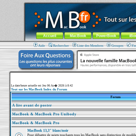
MacBook-fr.com : 100% Apple... 100% nomade !
Aller au contenu
-
Aller au menu général
-
Aller au menu de la
Menu général
Accueil
MacBook
PowerBook
iBo
Aide
Rechercher
Liste des Membres
Groupes
S'e
La date/heure actuelle est Jeu 06 Ao� 2026 à 8:42
Tout sur les MacBook Index du Forum
Forum
A lire avant de poster
MacBook & MacBook Pro Unibody
MacBook & MacBook Pro
MacBook 13,3" blanc/noir
Pour débattre de sujets touchants tous les MacBook sans distinction de mo