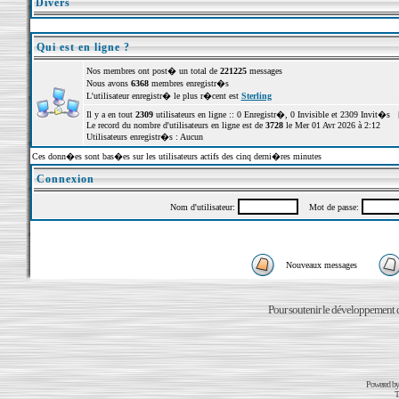
Divers
Qui est en ligne ?
Nos membres ont post� un total de
221225
messages
Nous avons
6368
membres enregistr�s
L'utilisateur enregistr� le plus r�cent est
Sterling
Il y a en tout
2309
utilisateurs en ligne :: 0 Enregistr�, 0 Invisible et 2309 Invit�s 
Le record du nombre d'utilisateurs en ligne est de
3728
le Mer 01 Avr 2026 à 2:12
Utilisateurs enregistr�s : Aucun
Ces donn�es sont bas�es sur les utilisateurs actifs des cinq derni�res minutes
Connexion
Nom d'utilisateur:
Mot de passe:
Nouveaux messages
Pour soutenir le développement du
Powered b
T