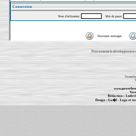
Connexion
Nom d'utilisateur:
Mot de passe:
Nouveaux messages
Pour soutenir le développement du
Powered b
T
www.powerboo
Vers
Rédaction :
Ludovi
Design :
Ga�l
- Logo et te
Informations :
PowerBook
-
MacBook Pro
-
i