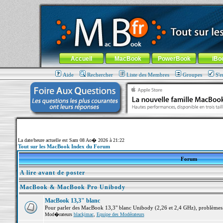
MacBook-fr.com : 100% Apple... 100% nomade !
Aller au contenu
-
Aller au menu général
-
Aller au menu de la
Menu général
Accueil
MacBook
PowerBook
iBo
Aide
Rechercher
Liste des Membres
Groupes
S'e
La date/heure actuelle est Sam 08 Ao� 2026 à 21:22
Tout sur les MacBook Index du Forum
Forum
A lire avant de poster
MacBook & MacBook Pro Unibody
MacBook 13,3" blanc
Pour parler des MacBook 13,3" blanc Unibody (2,26 et 2,4 GHz), problèmes ma
Mod�rateurs
blackjmac
,
Equipe des Modérateurs