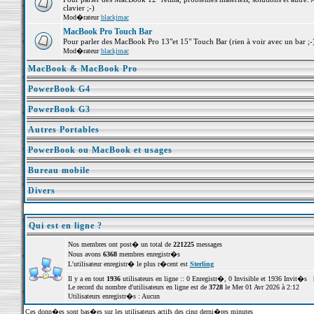
clavier ;-)
Mod�rateur
blackjmac
MacBook Pro Touch Bar
Pour parler des MacBook Pro 13"et 15" Touch Bar (rien à voir avec un bar ;-) 
Mod�rateur
blackjmac
MacBook & MacBook Pro
PowerBook G4
PowerBook G3
Autres Portables
PowerBook ou MacBook et usages
Bureau mobile
Divers
Qui est en ligne ?
Nos membres ont post� un total de
221225
messages
Nous avons
6368
membres enregistr�s
L'utilisateur enregistr� le plus r�cent est
Sterling
Il y a en tout
1936
utilisateurs en ligne :: 0 Enregistr�, 0 Invisible et 1936 Invit�s 
Le record du nombre d'utilisateurs en ligne est de
3728
le Mer 01 Avr 2026 à 2:12
Utilisateurs enregistr�s : Aucun
Ces donn�es sont bas�es sur les utilisateurs actifs des cinq derni�res minutes