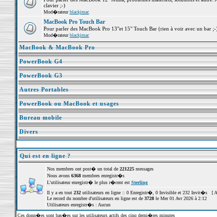
clavier ;-)
Mod�rateur
blackjmac
MacBook Pro Touch Bar
Pour parler des MacBook Pro 13"et 15" Touch Bar (rien à voir avec un bar ;-) 
Mod�rateur
blackjmac
MacBook & MacBook Pro
PowerBook G4
PowerBook G3
Autres Portables
PowerBook ou MacBook et usages
Bureau mobile
Divers
Qui est en ligne ?
Nos membres ont post� un total de
221225
messages
Nous avons
6368
membres enregistr�s
L'utilisateur enregistr� le plus r�cent est
Sterling
Il y a en tout
232
utilisateurs en ligne :: 0 Enregistr�, 0 Invisible et 232 Invit�s [
A
Le record du nombre d'utilisateurs en ligne est de
3728
le Mer 01 Avr 2026 à 2:12
Utilisateurs enregistr�s : Aucun
Ces donn�es sont bas�es sur les utilisateurs actifs des cinq derni�res minutes