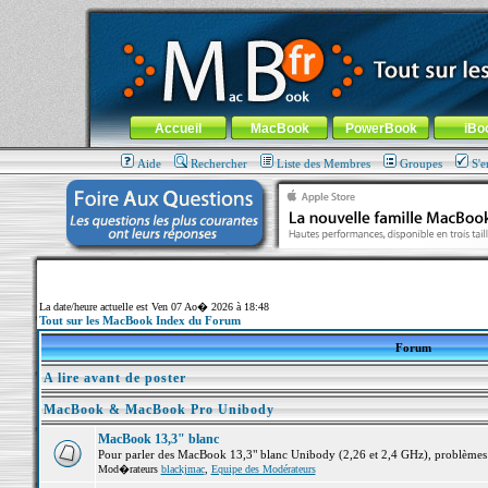
MacBook-fr.com : 100% Apple... 100% nomade !
Aller au contenu
-
Aller au menu général
-
Aller au menu de la
Menu général
Accueil
MacBook
PowerBook
iBo
Aide
Rechercher
Liste des Membres
Groupes
S'e
La date/heure actuelle est Ven 07 Ao� 2026 à 18:48
Tout sur les MacBook Index du Forum
Forum
A lire avant de poster
MacBook & MacBook Pro Unibody
MacBook 13,3" blanc
Pour parler des MacBook 13,3" blanc Unibody (2,26 et 2,4 GHz), problèmes ma
Mod�rateurs
blackjmac
,
Equipe des Modérateurs