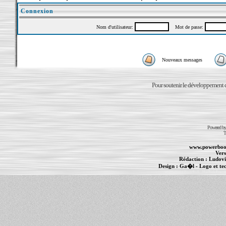
Connexion
Nom d'utilisateur:
Mot de passe:
Nouveaux messages
Pour soutenir le développement du
Powered b
T
www.powerboo
Vers
Rédaction :
Ludovi
Design :
Ga�l
- Logo et te
Informations :
PowerBook
-
MacBook Pro
-
i