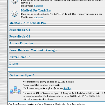
clavier ;-)
Mod�rateur
blackjmac
MacBook Pro Touch Bar
Pour parler des MacBook Pro 13"et 15" Touch Bar (rien à voir avec un bar ;-) 
Mod�rateur
blackjmac
MacBook & MacBook Pro
PowerBook G4
PowerBook G3
Autres Portables
PowerBook ou MacBook et usages
Bureau mobile
Divers
Qui est en ligne ?
Nos membres ont post� un total de
221225
messages
Nous avons
6368
membres enregistr�s
L'utilisateur enregistr� le plus r�cent est
Sterling
Il y a en tout
981
utilisateurs en ligne :: 0 Enregistr�, 0 Invisible et 981 Invit�s [
A
Le record du nombre d'utilisateurs en ligne est de
3728
le Mer 01 Avr 2026 à 2:12
Utilisateurs enregistr�s : Aucun
Ces donn�es sont bas�es sur les utilisateurs actifs des cinq derni�res minutes