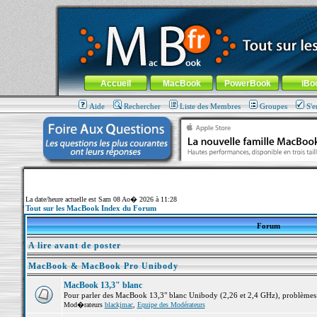
MacBook-fr.com : 100% Apple... 100% nomade !
Aller au contenu
-
Aller au menu général
-
Aller au menu de la
Menu général
Accueil
MacBook
PowerBook
iBo
Aide
Rechercher
Liste des Membres
Groupes
S'e
La date/heure actuelle est Sam 08 Ao� 2026 à 11:28
Tout sur les MacBook Index du Forum
Forum
A lire avant de poster
MacBook & MacBook Pro Unibody
MacBook 13,3" blanc
Pour parler des MacBook 13,3" blanc Unibody (2,26 et 2,4 GHz), problèmes ma
Mod�rateurs
blackjmac
,
Equipe des Modérateurs