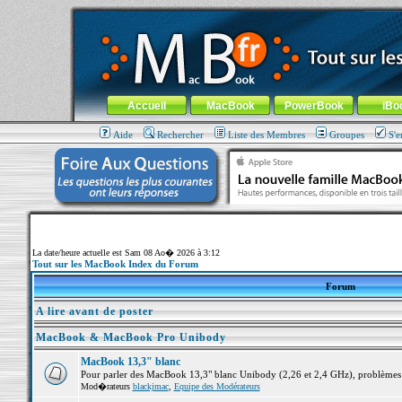
MacBook-fr.com : 100% Apple... 100% nomade !
Aller au contenu
-
Aller au menu général
-
Aller au menu de la
Menu général
Accueil
MacBook
PowerBook
iBo
Aide
Rechercher
Liste des Membres
Groupes
S'e
La date/heure actuelle est Sam 08 Ao� 2026 à 3:12
Tout sur les MacBook Index du Forum
Forum
A lire avant de poster
MacBook & MacBook Pro Unibody
MacBook 13,3" blanc
Pour parler des MacBook 13,3" blanc Unibody (2,26 et 2,4 GHz), problèmes ma
Mod�rateurs
blackjmac
,
Equipe des Modérateurs