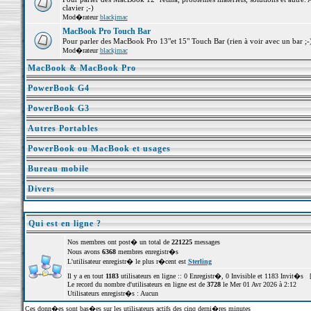
clavier ;-)
Mod�rateur
blackjmac
MacBook Pro Touch Bar
Pour parler des MacBook Pro 13"et 15" Touch Bar (rien à voir avec un bar ;-) 
Mod�rateur
blackjmac
MacBook & MacBook Pro
PowerBook G4
PowerBook G3
Autres Portables
PowerBook ou MacBook et usages
Bureau mobile
Divers
Qui est en ligne ?
Nos membres ont post� un total de
221225
messages
Nous avons
6368
membres enregistr�s
L'utilisateur enregistr� le plus r�cent est
Sterling
Il y a en tout
1183
utilisateurs en ligne :: 0 Enregistr�, 0 Invisible et 1183 Invit�s 
Le record du nombre d'utilisateurs en ligne est de
3728
le Mer 01 Avr 2026 à 2:12
Utilisateurs enregistr�s : Aucun
Ces donn�es sont bas�es sur les utilisateurs actifs des cinq derni�res minutes