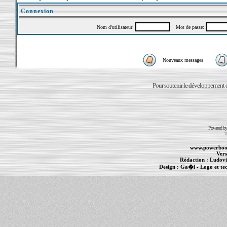
Connexion
Nom d'utilisateur:
Mot de passe:
Nouveaux messages
Pour soutenir le développement du
Powered b
T
www.powerboo
Vers
Rédaction :
Ludovi
Design :
Ga�l
- Logo et te
Informations :
PowerBook
-
MacBook Pro
-
i