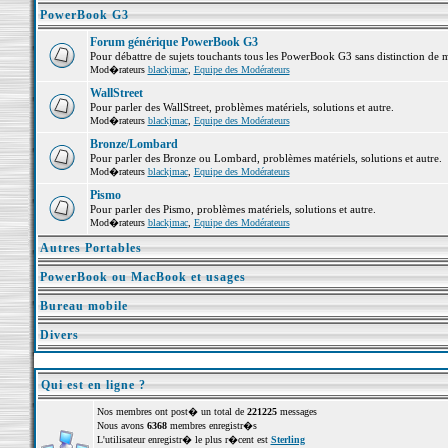
PowerBook G3
Forum générique PowerBook G3
Pour débattre de sujets touchants tous les PowerBook G3 sans distinction de 
Mod�rateurs
blackjmac
,
Equipe des Modérateurs
WallStreet
Pour parler des WallStreet, problèmes matériels, solutions et autre.
Mod�rateurs
blackjmac
,
Equipe des Modérateurs
Bronze/Lombard
Pour parler des Bronze ou Lombard, problèmes matériels, solutions et autre.
Mod�rateurs
blackjmac
,
Equipe des Modérateurs
Pismo
Pour parler des Pismo, problèmes matériels, solutions et autre.
Mod�rateurs
blackjmac
,
Equipe des Modérateurs
Autres Portables
PowerBook ou MacBook et usages
Bureau mobile
Divers
Qui est en ligne ?
Nos membres ont post� un total de
221225
messages
Nous avons
6368
membres enregistr�s
L'utilisateur enregistr� le plus r�cent est
Sterling