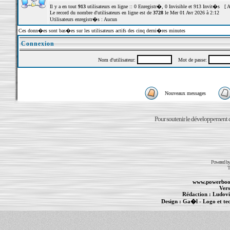
Il y a en tout
913
utilisateurs en ligne :: 0 Enregistr�, 0 Invisible et 913 Invit�s [
A
Le record du nombre d'utilisateurs en ligne est de
3728
le Mer 01 Avr 2026 à 2:12
Utilisateurs enregistr�s : Aucun
Ces donn�es sont bas�es sur les utilisateurs actifs des cinq derni�res minutes
Connexion
Nom d'utilisateur:
Mot de passe:
Nouveaux messages
Pour soutenir le développement du
Powered b
T
www.powerboo
Vers
Rédaction :
Ludovi
Design :
Ga�l
- Logo et te
Informations :
PowerBook
-
MacBook Pro
-
i