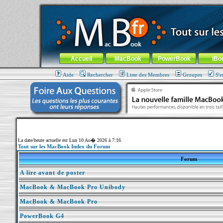
MacBook-fr.com : 100% Apple... 100% nomade !
Aller au contenu
-
Aller au menu général
-
Aller au menu de la
Menu général
Accueil
MacBook
PowerBook
iBo
Aide
Rechercher
Liste des Membres
Groupes
S'e
La date/heure actuelle est Lun 10 Ao� 2026 à 7:16
Tout sur les MacBook Index du Forum
Forum
A lire avant de poster
MacBook & MacBook Pro Unibody
MacBook & MacBook Pro
PowerBook G4