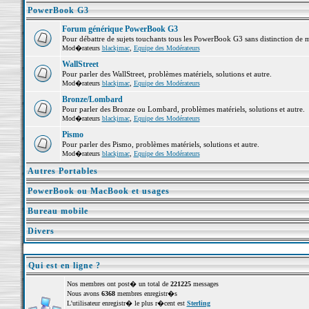
PowerBook G3
Forum générique PowerBook G3
Pour débattre de sujets touchants tous les PowerBook G3 sans distinction de 
Mod�rateurs
blackjmac
,
Equipe des Modérateurs
WallStreet
Pour parler des WallStreet, problèmes matériels, solutions et autre.
Mod�rateurs
blackjmac
,
Equipe des Modérateurs
Bronze/Lombard
Pour parler des Bronze ou Lombard, problèmes matériels, solutions et autre.
Mod�rateurs
blackjmac
,
Equipe des Modérateurs
Pismo
Pour parler des Pismo, problèmes matériels, solutions et autre.
Mod�rateurs
blackjmac
,
Equipe des Modérateurs
Autres Portables
PowerBook ou MacBook et usages
Bureau mobile
Divers
Qui est en ligne ?
Nos membres ont post� un total de
221225
messages
Nous avons
6368
membres enregistr�s
L'utilisateur enregistr� le plus r�cent est
Sterling