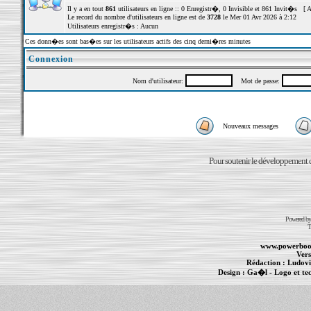
Il y a en tout
861
utilisateurs en ligne :: 0 Enregistr�, 0 Invisible et 861 Invit�s [
A
Le record du nombre d'utilisateurs en ligne est de
3728
le Mer 01 Avr 2026 à 2:12
Utilisateurs enregistr�s : Aucun
Ces donn�es sont bas�es sur les utilisateurs actifs des cinq derni�res minutes
Connexion
Nom d'utilisateur:
Mot de passe:
Nouveaux messages
Pour soutenir le développement du
Powered b
T
www.powerboo
Vers
Rédaction :
Ludovi
Design :
Ga�l
- Logo et te
Informations :
PowerBook
-
MacBook Pro
-
i