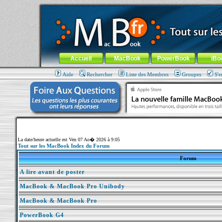
MacBook-fr.com : 100% Apple... 100% nomade !
Aller au contenu
-
Aller au menu général
-
Aller au menu de la
Menu général
Accueil
MacBook
PowerBook
iBo
Aide
Rechercher
Liste des Membres
Groupes
S'e
La date/heure actuelle est Ven 07 Ao� 2026 à 9:05
Tout sur les MacBook Index du Forum
Forum
A lire avant de poster
MacBook & MacBook Pro Unibody
MacBook & MacBook Pro
PowerBook G4