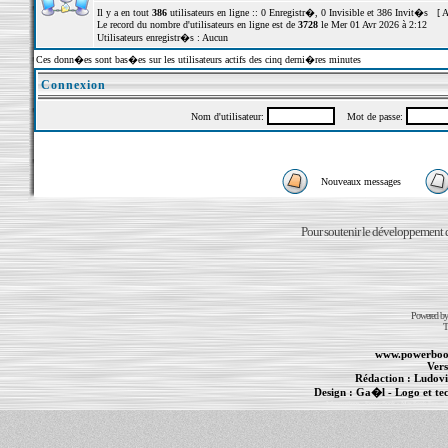
Il y a en tout
386
utilisateurs en ligne :: 0 Enregistr�, 0 Invisible et 386 Invit�s [
A
Le record du nombre d'utilisateurs en ligne est de
3728
le Mer 01 Avr 2026 à 2:12
Utilisateurs enregistr�s : Aucun
Ces donn�es sont bas�es sur les utilisateurs actifs des cinq derni�res minutes
Connexion
Nom d'utilisateur:
Mot de passe:
Nouveaux messages
Pour soutenir le développement du
Powered b
T
www.powerboo
Vers
Rédaction :
Ludovi
Design :
Ga�l
- Logo et te
Informations :
PowerBook
-
MacBook Pro
-
i