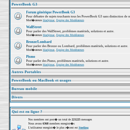
PowerBook G3
Forum générique PowerBook G3
Pour débattre de sujets touchants tous les PowerBook G3 sans distinction de 
Mod�rateurs
blackjmac
,
Equipe des Modérateurs
WallStreet
Pour parler des WallStreet, problèmes matériels, solutions et autre.
Mod�rateurs
blackjmac
,
Equipe des Modérateurs
Bronze/Lombard
Pour parler des Bronze ou Lombard, problèmes matériels, solutions et autre.
Mod�rateurs
blackjmac
,
Equipe des Modérateurs
Pismo
Pour parler des Pismo, problèmes matériels, solutions et autre.
Mod�rateurs
blackjmac
,
Equipe des Modérateurs
Autres Portables
PowerBook ou MacBook et usages
Bureau mobile
Divers
Qui est en ligne ?
Nos membres ont post� un total de
221225
messages
Nous avons
6368
membres enregistr�s
L'utilisateur enregistr� le plus r�cent est
Sterling