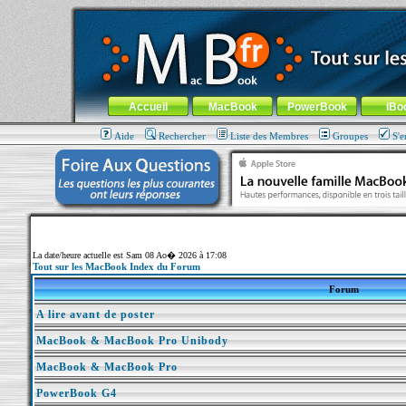
MacBook-fr.com : 100% Apple... 100% nomade !
Aller au contenu
-
Aller au menu général
-
Aller au menu de la
Menu général
Accueil
MacBook
PowerBook
iBo
Aide
Rechercher
Liste des Membres
Groupes
S'e
La date/heure actuelle est Sam 08 Ao� 2026 à 17:08
Tout sur les MacBook Index du Forum
Forum
A lire avant de poster
MacBook & MacBook Pro Unibody
MacBook & MacBook Pro
PowerBook G4