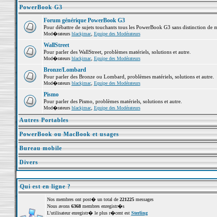
PowerBook G3
Forum générique PowerBook G3
Pour débattre de sujets touchants tous les PowerBook G3 sans distinction de 
Mod�rateurs
blackjmac
,
Equipe des Modérateurs
WallStreet
Pour parler des WallStreet, problèmes matériels, solutions et autre.
Mod�rateurs
blackjmac
,
Equipe des Modérateurs
Bronze/Lombard
Pour parler des Bronze ou Lombard, problèmes matériels, solutions et autre.
Mod�rateurs
blackjmac
,
Equipe des Modérateurs
Pismo
Pour parler des Pismo, problèmes matériels, solutions et autre.
Mod�rateurs
blackjmac
,
Equipe des Modérateurs
Autres Portables
PowerBook ou MacBook et usages
Bureau mobile
Divers
Qui est en ligne ?
Nos membres ont post� un total de
221225
messages
Nous avons
6368
membres enregistr�s
L'utilisateur enregistr� le plus r�cent est
Sterling