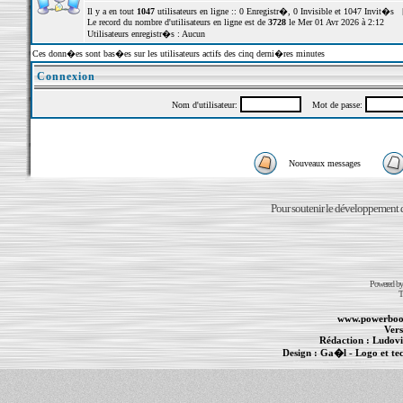
Il y a en tout
1047
utilisateurs en ligne :: 0 Enregistr�, 0 Invisible et 1047 Invit�s 
Le record du nombre d'utilisateurs en ligne est de
3728
le Mer 01 Avr 2026 à 2:12
Utilisateurs enregistr�s : Aucun
Ces donn�es sont bas�es sur les utilisateurs actifs des cinq derni�res minutes
Connexion
Nom d'utilisateur:
Mot de passe:
Nouveaux messages
Pour soutenir le développement du
Powered b
T
www.powerboo
Vers
Rédaction :
Ludovi
Design :
Ga�l
- Logo et te
Informations :
PowerBook
-
MacBook Pro
-
i