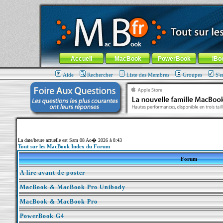
MacBook-fr.com : 100% Apple... 100% nomade !
Aller au contenu
-
Aller au menu général
-
Aller au menu de la
Menu général
Accueil
MacBook
PowerBook
iBo
Aide
Rechercher
Liste des Membres
Groupes
S'e
La date/heure actuelle est Sam 08 Ao� 2026 à 8:43
Tout sur les MacBook Index du Forum
Forum
A lire avant de poster
MacBook & MacBook Pro Unibody
MacBook & MacBook Pro
PowerBook G4