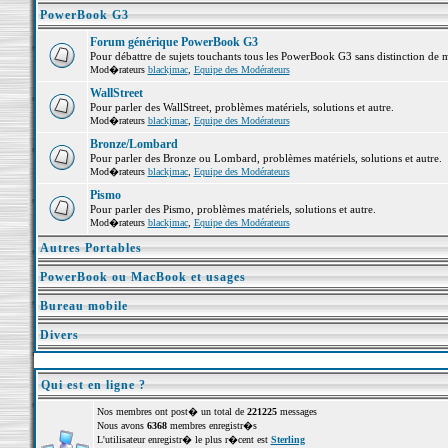
PowerBook G3
Forum générique PowerBook G3
Pour débattre de sujets touchants tous les PowerBook G3 sans distinction de 
Mod�rateurs
blackjmac
,
Equipe des Modérateurs
WallStreet
Pour parler des WallStreet, problèmes matériels, solutions et autre.
Mod�rateurs
blackjmac
,
Equipe des Modérateurs
Bronze/Lombard
Pour parler des Bronze ou Lombard, problèmes matériels, solutions et autre.
Mod�rateurs
blackjmac
,
Equipe des Modérateurs
Pismo
Pour parler des Pismo, problèmes matériels, solutions et autre.
Mod�rateurs
blackjmac
,
Equipe des Modérateurs
Autres Portables
PowerBook ou MacBook et usages
Bureau mobile
Divers
Qui est en ligne ?
Nos membres ont post� un total de
221225
messages
Nous avons
6368
membres enregistr�s
L'utilisateur enregistr� le plus r�cent est
Sterling