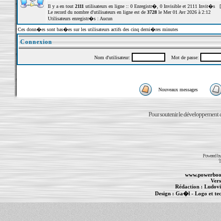
Il y a en tout
2111
utilisateurs en ligne :: 0 Enregistr�, 0 Invisible et 2111 Invit�s 
Le record du nombre d'utilisateurs en ligne est de
3728
le Mer 01 Avr 2026 à 2:12
Utilisateurs enregistr�s : Aucun
Ces donn�es sont bas�es sur les utilisateurs actifs des cinq derni�res minutes
Connexion
Nom d'utilisateur:
Mot de passe:
Nouveaux messages
Pour soutenir le développement du
Powered b
T
www.powerboo
Vers
Rédaction :
Ludovi
Design :
Ga�l
- Logo et te
Informations :
PowerBook
-
MacBook Pro
-
i