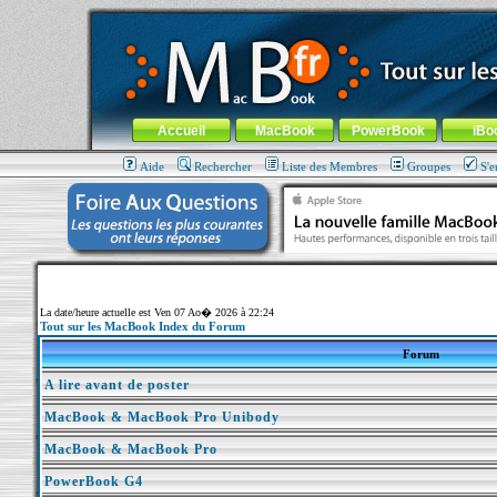
MacBook-fr.com : 100% Apple... 100% nomade !
Aller au contenu
-
Aller au menu général
-
Aller au menu de la
Menu général
Accueil
MacBook
PowerBook
iBo
Aide
Rechercher
Liste des Membres
Groupes
S'e
La date/heure actuelle est Ven 07 Ao� 2026 à 22:24
Tout sur les MacBook Index du Forum
Forum
A lire avant de poster
MacBook & MacBook Pro Unibody
MacBook & MacBook Pro
PowerBook G4