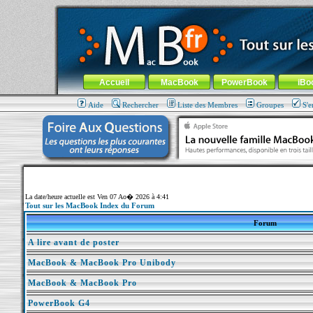
MacBook-fr.com : 100% Apple... 100% nomade !
Aller au contenu
-
Aller au menu général
-
Aller au menu de la
Menu général
Accueil
MacBook
PowerBook
iBo
Aide
Rechercher
Liste des Membres
Groupes
S'e
La date/heure actuelle est Ven 07 Ao� 2026 à 4:41
Tout sur les MacBook Index du Forum
Forum
A lire avant de poster
MacBook & MacBook Pro Unibody
MacBook & MacBook Pro
PowerBook G4