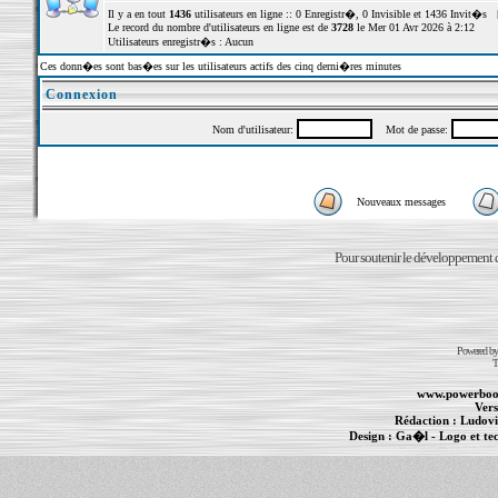
Il y a en tout
1436
utilisateurs en ligne :: 0 Enregistr�, 0 Invisible et 1436 Invit�s 
Le record du nombre d'utilisateurs en ligne est de
3728
le Mer 01 Avr 2026 à 2:12
Utilisateurs enregistr�s : Aucun
Ces donn�es sont bas�es sur les utilisateurs actifs des cinq derni�res minutes
Connexion
Nom d'utilisateur:
Mot de passe:
Nouveaux messages
Pour soutenir le développement du
Powered b
T
www.powerboo
Vers
Rédaction :
Ludovi
Design :
Ga�l
- Logo et te
Informations :
PowerBook
-
MacBook Pro
-
i