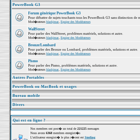
PowerBook G3
Forum générique PowerBook G3
Pour débattre de sujets touchants tous les PowerBook G3 sans distinction de 
Mod�rateurs
blackjmac
,
Equipe des Modérateurs
WallStreet
Pour parler des WallStreet, problèmes matériels, solutions et autre.
Mod�rateurs
blackjmac
,
Equipe des Modérateurs
Bronze/Lombard
Pour parler des Bronze ou Lombard, problèmes matériels, solutions et autre.
Mod�rateurs
blackjmac
,
Equipe des Modérateurs
Pismo
Pour parler des Pismo, problèmes matériels, solutions et autre.
Mod�rateurs
blackjmac
,
Equipe des Modérateurs
Autres Portables
PowerBook ou MacBook et usages
Bureau mobile
Divers
Qui est en ligne ?
Nos membres ont post� un total de
221225
messages
Nous avons
6368
membres enregistr�s
L'utilisateur enregistr� le plus r�cent est
Sterling