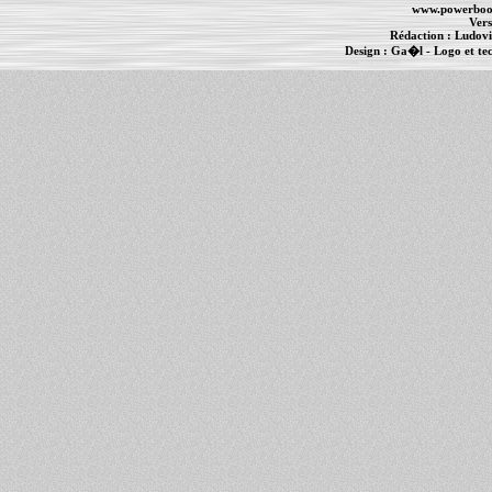
www.powerboo
Vers
Rédaction :
Ludovi
Design :
Ga�l
- Logo et te
Informations :
PowerBook
-
MacBook Pro
-
i