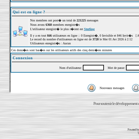
Qui est en ligne ?
Nos membres ont post� un total de
221225
messages
Nous avons
6368
membres enregistr�s
L'utilisateur enregistr� le plus r�cent est
Sterling
Il y a en tout
846
utilisateurs en ligne :: 0 Enregistr�, 0 Invisible et 846 Invit�s [
A
Le record du nombre d'utilisateurs en ligne est de
3728
le Mer 01 Avr 2026 à 2:12
Utilisateurs enregistr�s : Aucun
Ces donn�es sont bas�es sur les utilisateurs actifs des cinq derni�res minutes
Connexion
Nom d'utilisateur:
Mot de passe:
Nouveaux messages
Pour soutenir le développement du
Powered b
T