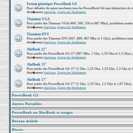
Forum générique PowerBook G4
Pour débattre de sujets touchants tous les PowerBook G4 sans distinction de 
Mod�rateurs
blackjmac
,
Equipe des Modérateurs
Titanium VGA
Pour parler des Titanium VGA (400, 500, 550 et 667 Mhz), problèmes matériel
Mod�rateurs
blackjmac
,
Equipe des Modérateurs
Titanium DVI
Pour parler des Titanium DVI (667, 800, 867 Mhz et 1 Ghz), problèmes matérie
Mod�rateurs
blackjmac
,
Equipe des Modérateurs
AluBook 12"
Pour parler des PowerBook G4 12" (867 Mhz, 1 Ghz, 1,33 Ghz et 1,5 Ghz), pro
Mod�rateurs
blackjmac
,
Equipe des Modérateurs
AluBook 15"
Pour parler des PowerBook G4 15" (1 Ghz, 1,25 Ghz, 1,33 Ghz, 1,5 Ghz et 1,6
Mod�rateurs
blackjmac
,
Equipe des Modérateurs
AluBook 17"
Pour parler des PowerBook G4 17" (1 Ghz, 1,33 Ghz, 1,5 Ghz et 1,67 Ghz), pr
Mod�rateurs
blackjmac
,
Equipe des Modérateurs
PowerBook G3
Autres Portables
PowerBook ou MacBook et usages
Bureau mobile
Divers