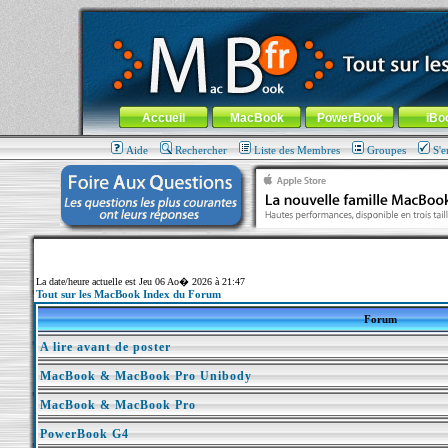
MacBook-fr.com : 100% Apple... 100% nomade !
Aller au contenu
-
Aller au menu général
-
Aller au menu de la
Menu général
Accueil
MacBook
PowerBook
iBo
Aide
Rechercher
Liste des Membres
Groupes
S'e
La date/heure actuelle est Jeu 06 Ao� 2026 à 21:47
Tout sur les MacBook Index du Forum
Forum
A lire avant de poster
MacBook & MacBook Pro Unibody
MacBook & MacBook Pro
PowerBook G4