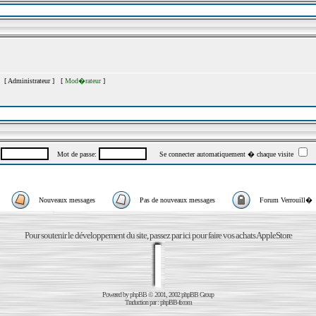
s [
Administrateur
] [
Mod�rateur
]
:
Mot de passe:
Se connecter automatiquement � chaque visite
Nouveaux messages
Pas de nouveaux messages
Forum Verrouill�
Pour soutenir le développement du site, passez par ici pour faire vos achats AppleStore
Powered by
phpBB
© 2001, 2002 phpBB Group
Traduction par :
phpBB-fr.com