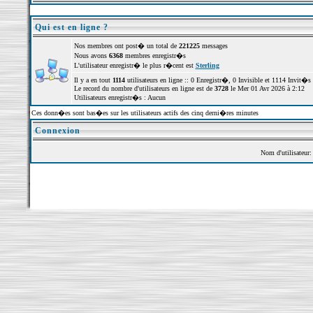
Qui est en ligne ?
Nos membres ont post� un total de
221225
messages
Nous avons
6368
membres enregistr�s
L'utilisateur enregistr� le plus r�cent est
Sterling
Il y a en tout
1114
utilisateurs en ligne :: 0 Enregistr�, 0 Invisible et 1114 Invit�
Le record du nombre d'utilisateurs en ligne est de
3728
le Mer 01 Avr 2026 à 2:12
Utilisateurs enregistr�s : Aucun
Ces donn�es sont bas�es sur les utilisateurs actifs des cinq derni�res minutes
Connexion
Nom d'utilisateur