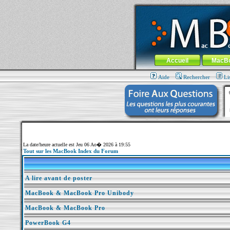
MacBook-fr.com : 100% Apple... 100% nom
Aller au contenu
-
Aller au menu 
Menu général
Accueil
MacB
Aide
Rechercher
Li
La date/heure actuelle est Jeu 06 Ao� 2026 à 19:55
Tout sur les MacBook Index du Forum
A lire avant de poster
MacBook & MacBook Pro Unibody
MacBook & MacBook Pro
PowerBook G4