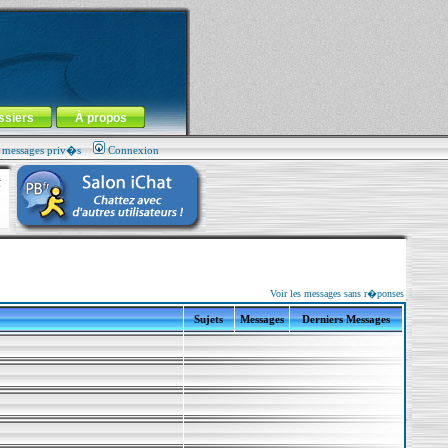
ssiers
À propos
s messages priv�s
Connexion
Voir les messages sans r�ponses
Sujets
Messages
Derniers Messages