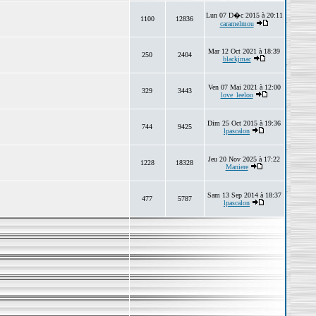
Lun 07 D�c 2015 à 20:11
1100
12836
caramelmou
Mar 12 Oct 2021 à 18:39
250
2404
blackjmac
Ven 07 Mai 2021 à 12:00
329
3443
love_leeloo
Dim 25 Oct 2015 à 19:36
744
9425
lpascalon
Jeu 20 Nov 2025 à 17:22
1228
18328
Maniere
Sam 13 Sep 2014 à 18:37
477
5787
lpascalon