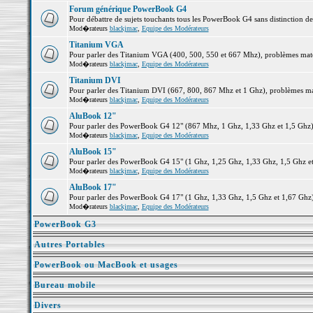
Forum générique PowerBook G4
Pour débattre de sujets touchants tous les PowerBook G4 sans distinction d
Mod�rateurs
blackjmac
,
Equipe des Modérateurs
Titanium VGA
Pour parler des Titanium VGA (400, 500, 550 et 667 Mhz), problèmes matéri
Mod�rateurs
blackjmac
,
Equipe des Modérateurs
Titanium DVI
Pour parler des Titanium DVI (667, 800, 867 Mhz et 1 Ghz), problèmes matér
Mod�rateurs
blackjmac
,
Equipe des Modérateurs
AluBook 12"
Pour parler des PowerBook G4 12" (867 Mhz, 1 Ghz, 1,33 Ghz et 1,5 Ghz), p
Mod�rateurs
blackjmac
,
Equipe des Modérateurs
AluBook 15"
Pour parler des PowerBook G4 15" (1 Ghz, 1,25 Ghz, 1,33 Ghz, 1,5 Ghz et 1
Mod�rateurs
blackjmac
,
Equipe des Modérateurs
AluBook 17"
Pour parler des PowerBook G4 17" (1 Ghz, 1,33 Ghz, 1,5 Ghz et 1,67 Ghz), 
Mod�rateurs
blackjmac
,
Equipe des Modérateurs
PowerBook G3
Autres Portables
PowerBook ou MacBook et usages
Bureau mobile
Divers