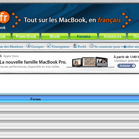
ade !
général
-
Aller au menu de la rubrique
ook
PowerBook
iBook
Forums
Annonces
Do
ste des Membres
Groupes
S'enregistrer
Profil
Se connecter pour v�rifier se
Forum