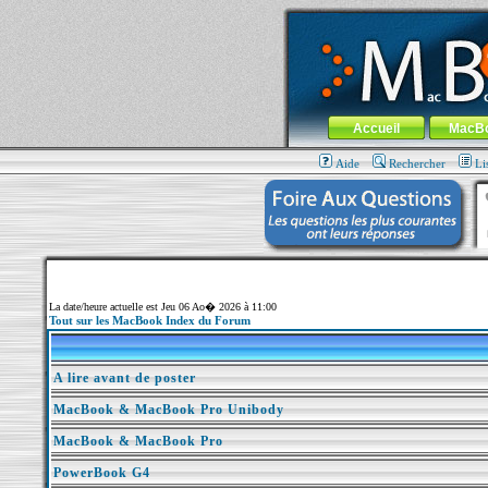
MacBook-fr.com : 100% Apple... 100% nom
Aller au contenu
-
Aller au menu 
Menu général
Accueil
MacB
Aide
Rechercher
Li
La date/heure actuelle est Jeu 06 Ao� 2026 à 11:00
Tout sur les MacBook Index du Forum
A lire avant de poster
MacBook & MacBook Pro Unibody
MacBook & MacBook Pro
PowerBook G4