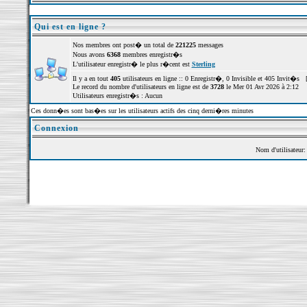
Qui est en ligne ?
Nos membres ont post� un total de
221225
messages
Nous avons
6368
membres enregistr�s
L'utilisateur enregistr� le plus r�cent est
Sterling
Il y a en tout
405
utilisateurs en ligne :: 0 Enregistr�, 0 Invisible et 405 Invit�s 
Le record du nombre d'utilisateurs en ligne est de
3728
le Mer 01 Avr 2026 à 2:12
Utilisateurs enregistr�s : Aucun
Ces donn�es sont bas�es sur les utilisateurs actifs des cinq derni�res minutes
Connexion
Nom d'utilisateur