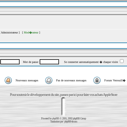
[
Administrateur
] [
Mod�rateur
]
:
Mot de passe:
Se connecter automatiquement � chaque visite
Nouveaux messages
Pas de nouveaux messages
Forum Verrouill�
Pour soutenir le développement du site, passez par ici pour faire vos achats AppleStore
Powered by
phpBB
© 2001, 2002 phpBB Group
Traduction par :
phpBB-fr.com