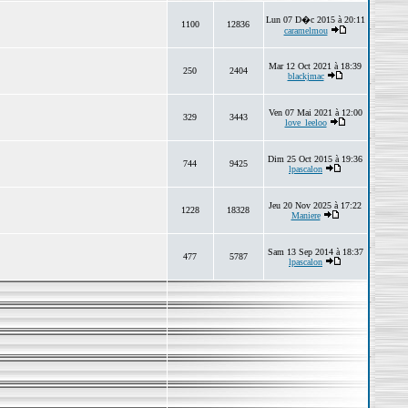
Lun 07 D�c 2015 à 20:11
1100
12836
caramelmou
Mar 12 Oct 2021 à 18:39
250
2404
blackjmac
Ven 07 Mai 2021 à 12:00
329
3443
love_leeloo
Dim 25 Oct 2015 à 19:36
744
9425
lpascalon
Jeu 20 Nov 2025 à 17:22
1228
18328
Maniere
Sam 13 Sep 2014 à 18:37
477
5787
lpascalon