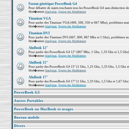
Forum générique PowerBook G4
Pour débattre de sujets touchants tous les PowerBook G4 sans distinction d
Mod�rateurs
blackjmac
,
Equipe des Modérateurs
Titanium VGA
Pour parler des Titanium VGA (400, 500, 550 et 667 Mhz), problèmes matéri
Mod�rateurs
blackjmac
,
Equipe des Modérateurs
Titanium DVI
Pour parler des Titanium DVI (667, 800, 867 Mhz et 1 Ghz), problèmes matér
Mod�rateurs
blackjmac
,
Equipe des Modérateurs
AluBook 12"
Pour parler des PowerBook G4 12" (867 Mhz, 1 Ghz, 1,33 Ghz et 1,5 Ghz), p
Mod�rateurs
blackjmac
,
Equipe des Modérateurs
AluBook 15"
Pour parler des PowerBook G4 15" (1 Ghz, 1,25 Ghz, 1,33 Ghz, 1,5 Ghz et 1
Mod�rateurs
blackjmac
,
Equipe des Modérateurs
AluBook 17"
Pour parler des PowerBook G4 17" (1 Ghz, 1,33 Ghz, 1,5 Ghz et 1,67 Ghz), 
Mod�rateurs
blackjmac
,
Equipe des Modérateurs
PowerBook G3
Autres Portables
PowerBook ou MacBook et usages
Bureau mobile
Divers