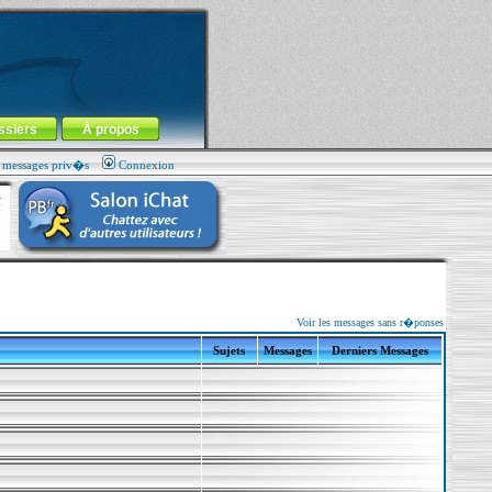
ssiers
À propos
s messages priv�s
Connexion
Voir les messages sans r�ponses
Sujets
Messages
Derniers Messages