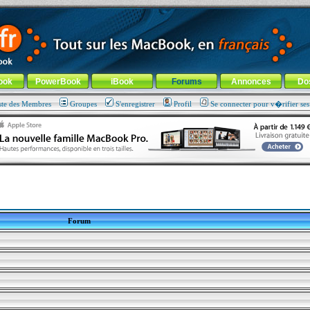
ade !
général
-
Aller au menu de la rubrique
ook
PowerBook
iBook
Forums
Annonces
Do
ste des Membres
Groupes
S'enregistrer
Profil
Se connecter pour v�rifier se
Forum