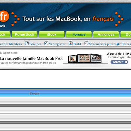
ade !
général
-
Aller au menu de la rubrique
ook
PowerBook
iBook
Forums
Annonces
Do
ste des Membres
Groupes
S'enregistrer
Profil
Se connecter pour v�rifier se
Forum