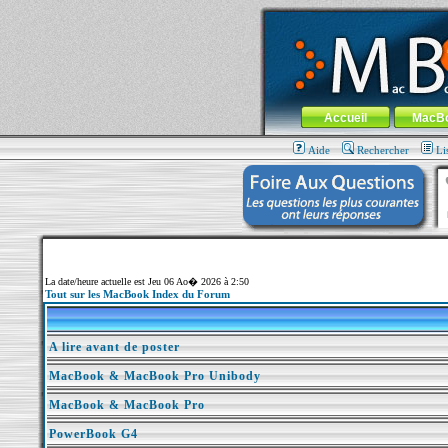
MacBook-fr.com : 100% Apple... 100% nom
Aller au contenu
-
Aller au menu 
Menu général
Accueil
MacB
Aide
Rechercher
Li
La date/heure actuelle est Jeu 06 Ao� 2026 à 2:50
Tout sur les MacBook Index du Forum
A lire avant de poster
MacBook & MacBook Pro Unibody
MacBook & MacBook Pro
PowerBook G4