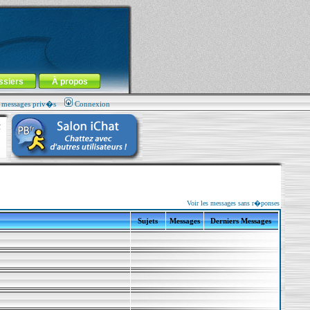
ssiers
À propos
s messages priv�s
Connexion
Voir les messages sans r�ponses
Sujets
Messages
Derniers Messages