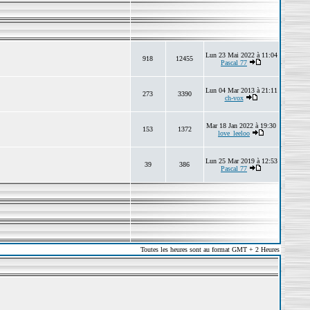
Lun 23 Mai 2022 à 11:04
918
12455
Pascal 77
Lun 04 Mar 2013 à 21:11
273
3390
ch-vox
Mar 18 Jan 2022 à 19:30
153
1372
love_leeloo
Lun 25 Mar 2019 à 12:53
39
386
Pascal 77
Toutes les heures sont au format GMT + 2 Heures