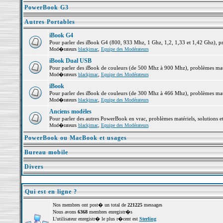
PowerBook G3
Autres Portables
iBook G4
Pour parler des iBook G4 (800, 933 Mhz, 1 Ghz, 1,2, 1,33 et 1,42 Ghz), pro
Mod�rateurs
blackjmac
,
Equipe des Modérateurs
iBook Dual USB
Pour parler des iBook de couleurs (de 500 Mhz à 900 Mhz), problèmes matéri
Mod�rateurs
blackjmac
,
Equipe des Modérateurs
iBook
Pour parler des iBook de couleurs (de 300 Mhz à 466 Mhz), problèmes matéri
Mod�rateurs
blackjmac
,
Equipe des Modérateurs
Anciens modèles
Pour parler des autres PowerBook en vrac, problèmes matériels, solutions et
Mod�rateurs
blackjmac
,
Equipe des Modérateurs
PowerBook ou MacBook et usages
Bureau mobile
Divers
Qui est en ligne ?
Nos membres ont post� un total de
221225
messages
Nous avons
6368
membres enregistr�s
L'utilisateur enregistr� le plus r�cent est
Sterling