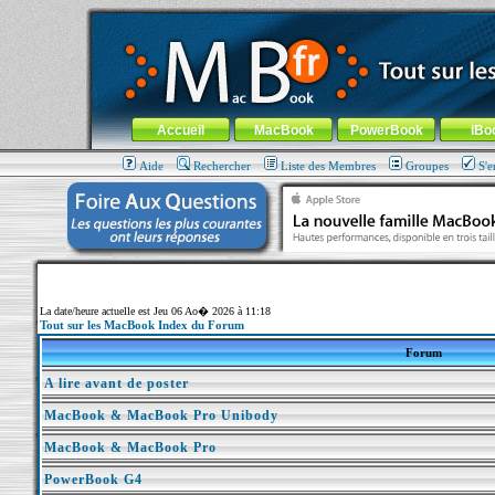
MacBook-fr.com : 100% Apple... 100% nomade !
Aller au contenu
-
Aller au menu général
-
Aller au menu de la
Menu général
Accueil
MacBook
PowerBook
iBo
Aide
Rechercher
Liste des Membres
Groupes
S'e
La date/heure actuelle est Jeu 06 Ao� 2026 à 11:18
Tout sur les MacBook Index du Forum
Forum
A lire avant de poster
MacBook & MacBook Pro Unibody
MacBook & MacBook Pro
PowerBook G4