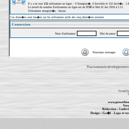
Il y a en tout
132
utilisateurs en ligne :: 0 Enregistr�, 0 Invisible et 132 Invit�s [
A
Le record du nombre d'utilisateurs en ligne est de
3728
le Mer 01 Avr 2026 à 2:12
Utilisateurs enregistr�s : Aucun
Ces donn�es sont bas�es sur les utilisateurs actifs des cinq derni�res minutes
Connexion
Nom d'utilisateur:
Mot de passe:
Nouveaux messages
Pour soutenir le développement du
Powered b
T
www.powerboo
Vers
Rédaction :
Ludovi
Design :
Ga�l
- Logo et te
Informations :
PowerBook
-
MacBook Pro
-
i