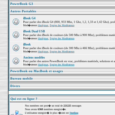
PowerBook G3
Autres Portables
iBook G4
Pour parler des iBook G4 (800, 933 Mhz, 1 Ghz, 1,2, 1,33 et 1,42 Ghz), probl
Mod�rateurs
blackjmac
,
Equipe des Modérateurs
iBook Dual USB
Pour parler des iBook de couleurs (de 500 Mhz à 900 Mhz), problèmes matériel
Mod�rateurs
blackjmac
,
Equipe des Modérateurs
iBook
Pour parler des iBook de couleurs (de 300 Mhz à 466 Mhz), problèmes matériel
Mod�rateurs
blackjmac
,
Equipe des Modérateurs
Anciens modèles
Pour parler des autres PowerBook en vrac, problèmes matériels, solutions et a
Mod�rateurs
blackjmac
,
Equipe des Modérateurs
PowerBook ou MacBook et usages
Bureau mobile
Divers
Qui est en ligne ?
Nos membres ont post� un total de
221225
messages
Nous avons
6368
membres enregistr�s
L'utilisateur enregistr� le plus r�cent est
Sterling