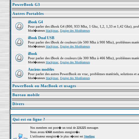
PowerBook G3
Autres Portables
iBook G4
Pour parler des iBook G4 (800, 933 Mhz, 1 Ghz, 1,2, 1,33 et 1,42 Ghz), probl
Mod�rateurs
blackjmac
,
Equipe des Modérateurs
iBook Dual USB
Pour parler des iBook de couleurs (de 500 Mhz à 900 Mhz), problèmes matériel
Mod�rateurs
blackjmac
,
Equipe des Modérateurs
iBook
Pour parler des iBook de couleurs (de 300 Mhz à 466 Mhz), problèmes matériel
Mod�rateurs
blackjmac
,
Equipe des Modérateurs
Anciens modèles
Pour parler des autres PowerBook en vrac, problèmes matériels, solutions et a
Mod�rateurs
blackjmac
,
Equipe des Modérateurs
PowerBook ou MacBook et usages
Bureau mobile
Divers
Qui est en ligne ?
Nos membres ont post� un total de
221225
messages
Nous avons
6368
membres enregistr�s
L'utilisateur enregistr� le plus r�cent est
Sterling