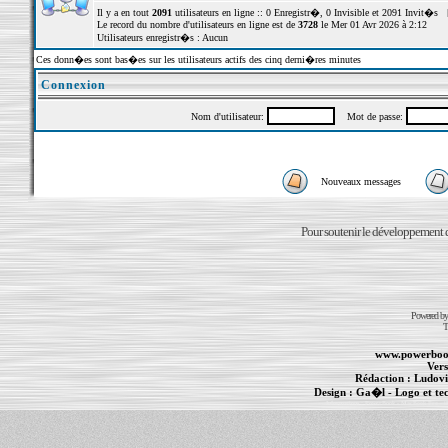
Il y a en tout
2091
utilisateurs en ligne :: 0 Enregistr�, 0 Invisible et 2091 Invit�s 
Le record du nombre d'utilisateurs en ligne est de
3728
le Mer 01 Avr 2026 à 2:12
Utilisateurs enregistr�s : Aucun
Ces donn�es sont bas�es sur les utilisateurs actifs des cinq derni�res minutes
Connexion
Nom d'utilisateur:
Mot de passe:
Nouveaux messages
Pour soutenir le développement du
Powered b
T
www.powerboo
Vers
Rédaction :
Ludovi
Design :
Ga�l
- Logo et te
Informations :
PowerBook
-
MacBook Pro
-
i