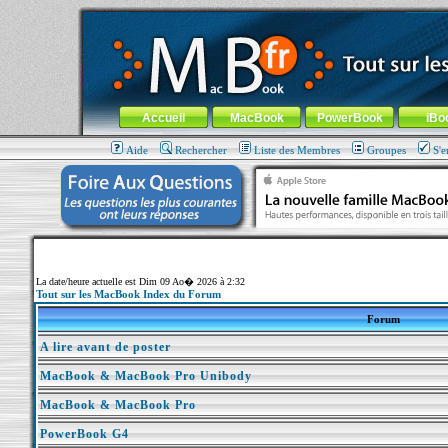
MacBook-fr.com : 100% Apple... 100% nomade !
Aller au contenu
-
Aller au menu général
-
Aller au menu de la
Menu général
Accueil
MacBook
PowerBook
iBo
Aide
Rechercher
Liste des Membres
Groupes
S'e
La date/heure actuelle est Dim 09 Ao� 2026 à 2:32
Tout sur les MacBook Index du Forum
Forum
A lire avant de poster
MacBook & MacBook Pro Unibody
MacBook & MacBook Pro
PowerBook G4