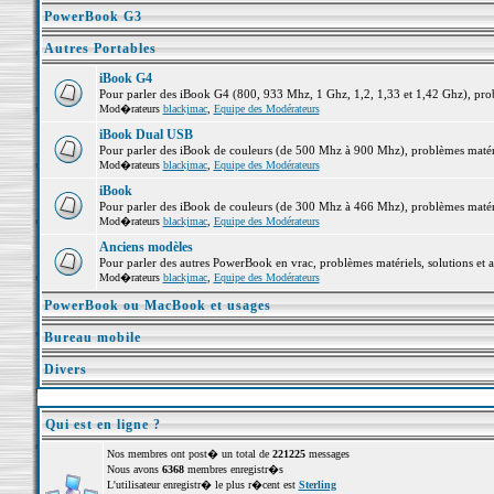
PowerBook G3
Autres Portables
iBook G4
Pour parler des iBook G4 (800, 933 Mhz, 1 Ghz, 1,2, 1,33 et 1,42 Ghz), probl
Mod�rateurs
blackjmac
,
Equipe des Modérateurs
iBook Dual USB
Pour parler des iBook de couleurs (de 500 Mhz à 900 Mhz), problèmes matériel
Mod�rateurs
blackjmac
,
Equipe des Modérateurs
iBook
Pour parler des iBook de couleurs (de 300 Mhz à 466 Mhz), problèmes matériel
Mod�rateurs
blackjmac
,
Equipe des Modérateurs
Anciens modèles
Pour parler des autres PowerBook en vrac, problèmes matériels, solutions et a
Mod�rateurs
blackjmac
,
Equipe des Modérateurs
PowerBook ou MacBook et usages
Bureau mobile
Divers
Qui est en ligne ?
Nos membres ont post� un total de
221225
messages
Nous avons
6368
membres enregistr�s
L'utilisateur enregistr� le plus r�cent est
Sterling