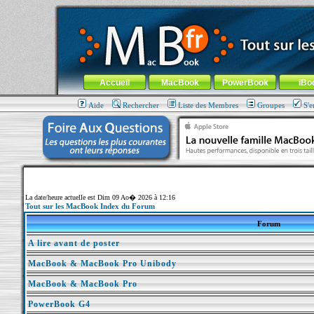
MacBook-fr.com : 100% Apple... 100% nomade !
Aller au contenu
-
Aller au menu général
-
Aller au menu de la
Menu général
Accueil
MacBook
PowerBook
iBo
Aide
Rechercher
Liste des Membres
Groupes
S'e
La date/heure actuelle est Dim 09 Ao� 2026 à 12:16
Tout sur les MacBook Index du Forum
Forum
A lire avant de poster
MacBook & MacBook Pro Unibody
MacBook & MacBook Pro
PowerBook G4