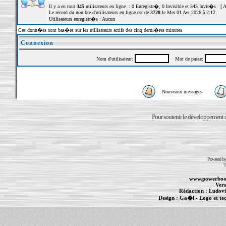
Il y a en tout
345
utilisateurs en ligne :: 0 Enregistr�, 0 Invisible et 345 Invit�s [
A
Le record du nombre d'utilisateurs en ligne est de
3728
le Mer 01 Avr 2026 à 2:12
Utilisateurs enregistr�s : Aucun
Ces donn�es sont bas�es sur les utilisateurs actifs des cinq derni�res minutes
Connexion
Nom d'utilisateur:
Mot de passe:
Nouveaux messages
Pour soutenir le développement du
Powered b
T
www.powerboo
Vers
Rédaction :
Ludovi
Design :
Ga�l
- Logo et te
Informations :
PowerBook
-
MacBook Pro
-
i