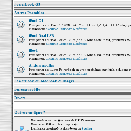
PowerBook G3
Autres Portables
iBook G4
Pour parler des iBook G4 (800, 933 Mhz, 1 Ghz, 1,2, 1,33 et 1,42 Ghz), pro
Mod�rateurs
blackjmac
,
Equipe des Modérateurs
iBook Dual USB
Pour parler des iBook de couleurs (de 500 Mhz à 900 Mhz), problèmes matéri
Mod�rateurs
blackjmac
,
Equipe des Modérateurs
iBook
Pour parler des iBook de couleurs (de 300 Mhz à 466 Mhz), problèmes matéri
Mod�rateurs
blackjmac
,
Equipe des Modérateurs
Anciens modèles
Pour parler des autres PowerBook en vrac, problèmes matériels, solutions et
Mod�rateurs
blackjmac
,
Equipe des Modérateurs
PowerBook ou MacBook et usages
Bureau mobile
Divers
Qui est en ligne ?
Nos membres ont post� un total de
221225
messages
Nous avons
6368
membres enregistr�s
L'utilisateur enregistr� le plus r�cent est
Sterling