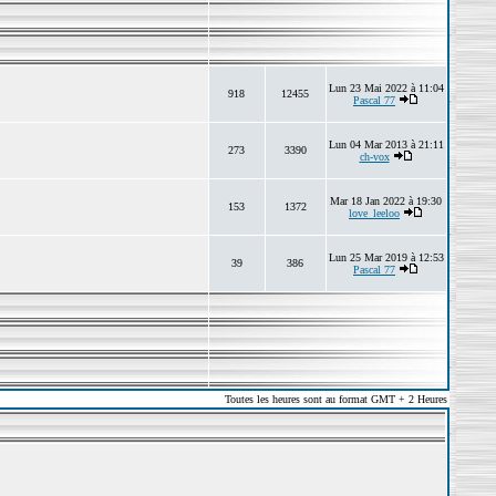
Lun 23 Mai 2022 à 11:04
918
12455
Pascal 77
Lun 04 Mar 2013 à 21:11
273
3390
ch-vox
Mar 18 Jan 2022 à 19:30
153
1372
love_leeloo
Lun 25 Mar 2019 à 12:53
39
386
Pascal 77
Toutes les heures sont au format GMT + 2 Heures