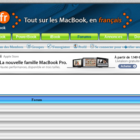
ade !
général
-
Aller au menu de la rubrique
ook
PowerBook
iBook
Forums
Annonces
Do
ste des Membres
Groupes
S'enregistrer
Profil
Se connecter pour v�rifier se
Forum