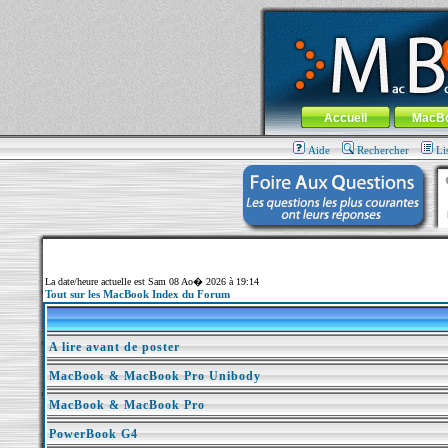
MacBook-fr.com : 100% Apple... 100% nom
Aller au contenu
-
Aller au menu 
Menu général
Accueil
MacB
Aide
Rechercher
Li
La date/heure actuelle est Sam 08 Ao� 2026 à 19:14
Tout sur les MacBook Index du Forum
A lire avant de poster
MacBook & MacBook Pro Unibody
MacBook & MacBook Pro
PowerBook G4