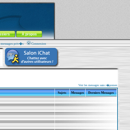
ssiers
À propos
s messages priv�s
Connexion
Voir les messages sans r�ponses
Sujets
Messages
Derniers Messages