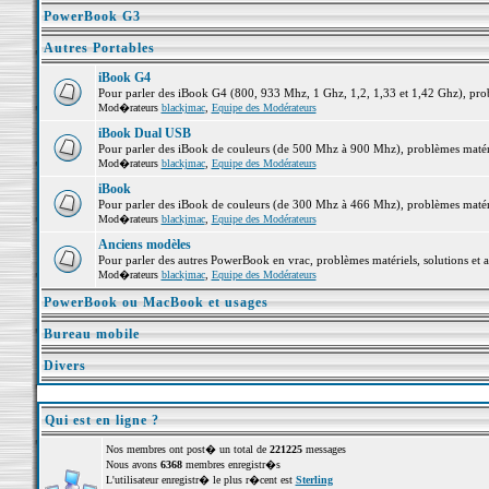
PowerBook G3
Autres Portables
iBook G4
Pour parler des iBook G4 (800, 933 Mhz, 1 Ghz, 1,2, 1,33 et 1,42 Ghz), probl
Mod�rateurs
blackjmac
,
Equipe des Modérateurs
iBook Dual USB
Pour parler des iBook de couleurs (de 500 Mhz à 900 Mhz), problèmes matériel
Mod�rateurs
blackjmac
,
Equipe des Modérateurs
iBook
Pour parler des iBook de couleurs (de 300 Mhz à 466 Mhz), problèmes matériel
Mod�rateurs
blackjmac
,
Equipe des Modérateurs
Anciens modèles
Pour parler des autres PowerBook en vrac, problèmes matériels, solutions et a
Mod�rateurs
blackjmac
,
Equipe des Modérateurs
PowerBook ou MacBook et usages
Bureau mobile
Divers
Qui est en ligne ?
Nos membres ont post� un total de
221225
messages
Nous avons
6368
membres enregistr�s
L'utilisateur enregistr� le plus r�cent est
Sterling