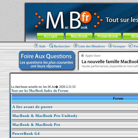
MacBook-fr.com : 100% Apple... 100% nomade !
Aller au contenu
-
Aller au menu général
-
Aller au menu de la
Menu général
Accueil
MacBook
PowerBook
iBo
Aide
Rechercher
Liste des Membres
Groupes
S'e
La date/heure actuelle est Jeu 06 Ao� 2026 à 21:53
Tout sur les MacBook Index du Forum
Forum
A lire avant de poster
MacBook & MacBook Pro Unibody
MacBook & MacBook Pro
PowerBook G4