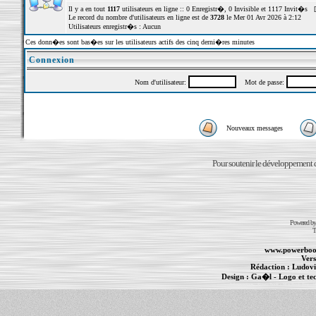
Il y a en tout
1117
utilisateurs en ligne :: 0 Enregistr�, 0 Invisible et 1117 Invit�s 
Le record du nombre d'utilisateurs en ligne est de
3728
le Mer 01 Avr 2026 à 2:12
Utilisateurs enregistr�s : Aucun
Ces donn�es sont bas�es sur les utilisateurs actifs des cinq derni�res minutes
Connexion
Nom d'utilisateur:
Mot de passe:
Nouveaux messages
Pour soutenir le développement du
Powered b
T
www.powerboo
Vers
Rédaction :
Ludovi
Design :
Ga�l
- Logo et te
Informations :
PowerBook
-
MacBook Pro
-
i