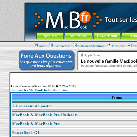
MacBook-fr.com : 100% Apple... 100% nomade !
Aller au contenu
-
Aller au menu général
-
Aller au menu de la
Menu général
Accueil
MacBook
PowerBook
iBo
Aide
Rechercher
Liste des Membres
Groupes
S'e
La date/heure actuelle est Ven 07 Ao� 2026 à 22:35
Tout sur les MacBook Index du Forum
Forum
A lire avant de poster
MacBook & MacBook Pro Unibody
MacBook & MacBook Pro
PowerBook G4