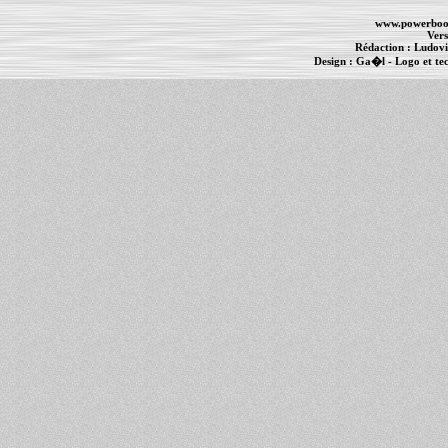
www.powerboo
Vers
Rédaction :
Ludovi
Design :
Ga�l
- Logo et te
Informations :
PowerBook
-
MacBook Pro
-
i