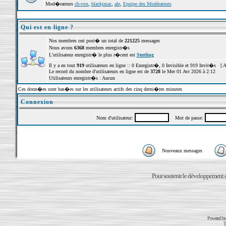
Mod�rateurs
ch-vox
,
blackjmac
,
ale
,
Equipe des Modérateurs
Qui est en ligne ?
Nos membres ont post� un total de
221225
messages
Nous avons
6368
membres enregistr�s
L'utilisateur enregistr� le plus r�cent est
Sterling
Il y a en tout
919
utilisateurs en ligne :: 0 Enregistr�, 0 Invisible et 919 Invit�s [
A
Le record du nombre d'utilisateurs en ligne est de
3728
le Mer 01 Avr 2026 à 2:12
Utilisateurs enregistr�s : Aucun
Ces donn�es sont bas�es sur les utilisateurs actifs des cinq derni�res minutes
Connexion
Nom d'utilisateur:
Mot de passe:
Nouveaux messages
Pour soutenir le développement du
Powered b
T