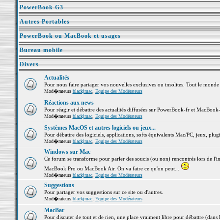
PowerBook G3
Autres Portables
PowerBook ou MacBook et usages
Bureau mobile
Divers
Actualités
Pour nous faire partager vos nouvelles exclusives ou insolites. Tout le monde pe
Mod�rateurs
blackjmac
,
Equipe des Modérateurs
Réactions aux news
Pour réagir et débattre des actualités diffusées sur PowerBook-fr et MacBook-
Mod�rateurs
blackjmac
,
Equipe des Modérateurs
Systèmes MacOS et autres logiciels ou jeux...
Pour débattre des logiciels, applications, softs équivalents Mac/PC, jeux, plugi
Mod�rateurs
blackjmac
,
Equipe des Modérateurs
Windows sur Mac
Ce forum se transforme pour parler des soucis (ou non) rencontrés lors de l'i
MacBook Pro ou MacBook Air. On va faire ce qu'on peut...
Mod�rateurs
blackjmac
,
Equipe des Modérateurs
Suggestions
Pour partager vos suggestions sur ce site ou d'autres.
Mod�rateurs
blackjmac
,
Equipe des Modérateurs
MacBar
Pour discuter de tout et de rien, une place vraiment libre pour débattre (dans 