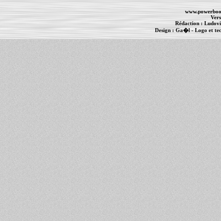
www.powerboo
Vers
Rédaction :
Ludovi
Design :
Ga�l
- Logo et te
Informations :
PowerBook
-
MacBook Pro
-
i