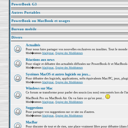
PowerBook G3
Autres Portables
PowerBook ou MacBook et usages
Bureau mobile
Divers
Actualités
Pour nous faire partager vos nouvelles exclusives ou insolites. Tout le monde pe
Mod�rateurs
blackjmac
,
Equipe des Modérateurs
Réactions aux news
Pour réagir et débattre des actualités diffusées sur PowerBook-fr et MacBook-
Mod�rateurs
blackjmac
,
Equipe des Modérateurs
Systèmes MacOS et autres logiciels ou jeux...
Pour débattre des logiciels, applications, softs équivalents Mac/PC, jeux, plugi
Mod�rateurs
blackjmac
,
Equipe des Modérateurs
Windows sur Mac
Ce forum se transforme pour parler des soucis (ou non) rencontrés lors de l'i
MacBook Pro ou MacBook Air. On va faire ce qu'on peut...
Mod�rateurs
blackjmac
,
Equipe des Modérateurs
Suggestions
Pour partager vos suggestions sur ce site ou d'autres.
Mod�rateurs
blackjmac
,
Equipe des Modérateurs
MacBar
Pour discuter de tout et de rien, une place vraiment libre pour débattre (dans 