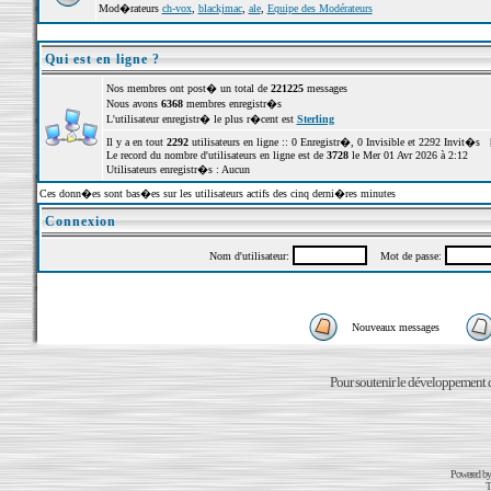
Mod�rateurs
ch-vox
,
blackjmac
,
ale
,
Equipe des Modérateurs
Qui est en ligne ?
Nos membres ont post� un total de
221225
messages
Nous avons
6368
membres enregistr�s
L'utilisateur enregistr� le plus r�cent est
Sterling
Il y a en tout
2292
utilisateurs en ligne :: 0 Enregistr�, 0 Invisible et 2292 Invit�s 
Le record du nombre d'utilisateurs en ligne est de
3728
le Mer 01 Avr 2026 à 2:12
Utilisateurs enregistr�s : Aucun
Ces donn�es sont bas�es sur les utilisateurs actifs des cinq derni�res minutes
Connexion
Nom d'utilisateur:
Mot de passe:
Nouveaux messages
Pour soutenir le développement du
Powered b
T