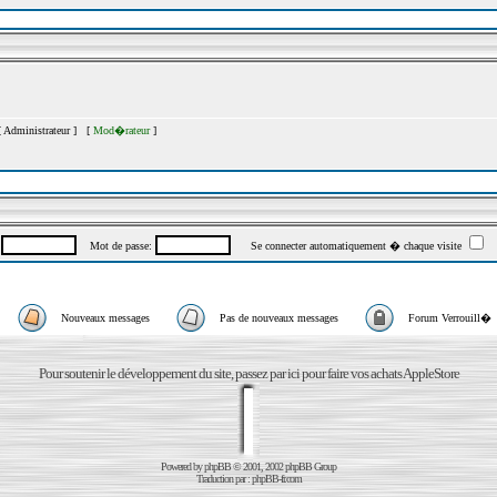
[
Administrateur
] [
Mod�rateur
]
:
Mot de passe:
Se connecter automatiquement � chaque visite
Nouveaux messages
Pas de nouveaux messages
Forum Verrouill�
Pour soutenir le développement du site, passez par ici pour faire vos achats AppleStore
Powered by
phpBB
© 2001, 2002 phpBB Group
Traduction par :
phpBB-fr.com