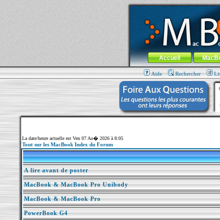
MacBook-fr.com : 100% Apple... 100% nom
Aller au contenu
-
Aller au menu 
Menu général
Accueil
MacB
Aide
Rechercher
Li
La date/heure actuelle est Ven 07 Ao� 2026 à 8:05
Tout sur les MacBook Index du Forum
A lire avant de poster
MacBook & MacBook Pro Unibody
MacBook & MacBook Pro
PowerBook G4