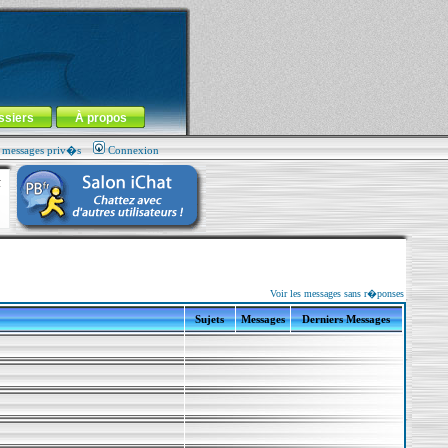
ssiers
À propos
s messages priv�s
Connexion
Voir les messages sans r�ponses
Sujets
Messages
Derniers Messages