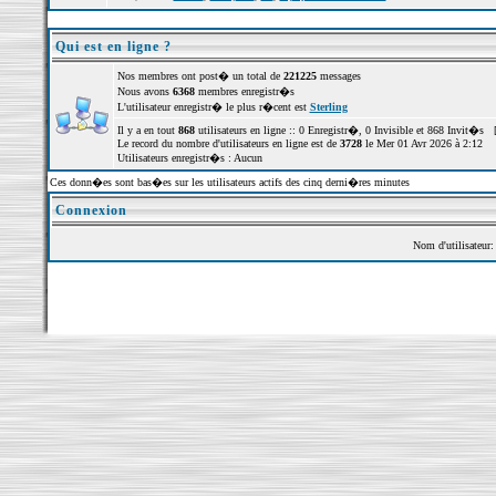
Qui est en ligne ?
Nos membres ont post� un total de
221225
messages
Nous avons
6368
membres enregistr�s
L'utilisateur enregistr� le plus r�cent est
Sterling
Il y a en tout
868
utilisateurs en ligne :: 0 Enregistr�, 0 Invisible et 868 Invit�s 
Le record du nombre d'utilisateurs en ligne est de
3728
le Mer 01 Avr 2026 à 2:12
Utilisateurs enregistr�s : Aucun
Ces donn�es sont bas�es sur les utilisateurs actifs des cinq derni�res minutes
Connexion
Nom d'utilisateur