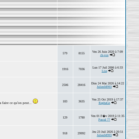
Ven 26 Juin 2020 à 7:09
579
8155
ch-vox
Lun 17 Juil 2006 à 6:33
1916
7036
Lisa
Dim 24 Mai 2026 à 14:22
2506
28416
JulienM993
Ven 25 Oct 2019 à 17:37
183
3635
 faire ce qu'on peut...
RaphaGn
Ven 01 F�v 2019 à 11:35
129
1780
Pascal 77
Jeu 23 Juil 2026 à 20:51
918
29992
JulienM993