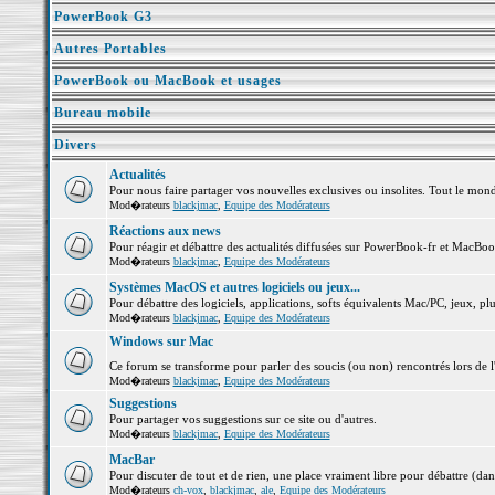
PowerBook G3
Autres Portables
PowerBook ou MacBook et usages
Bureau mobile
Divers
Actualités
Pour nous faire partager vos nouvelles exclusives ou insolites. Tout le monde 
Mod�rateurs
blackjmac
,
Equipe des Modérateurs
Réactions aux news
Pour réagir et débattre des actualités diffusées sur PowerBook-fr et MacBoo
Mod�rateurs
blackjmac
,
Equipe des Modérateurs
Systèmes MacOS et autres logiciels ou jeux...
Pour débattre des logiciels, applications, softs équivalents Mac/PC, jeux, plu
Mod�rateurs
blackjmac
,
Equipe des Modérateurs
Windows sur Mac
Ce forum se transforme pour parler des soucis (ou non) rencontrés lors de 
Mod�rateurs
blackjmac
,
Equipe des Modérateurs
Suggestions
Pour partager vos suggestions sur ce site ou d'autres.
Mod�rateurs
blackjmac
,
Equipe des Modérateurs
MacBar
Pour discuter de tout et de rien, une place vraiment libre pour débattre (dan
Mod�rateurs
ch-vox
,
blackjmac
,
ale
,
Equipe des Modérateurs