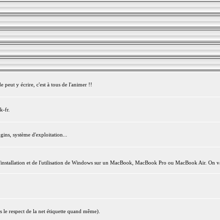
peut y écrire, c'est à tous de l'animer !!
k-fr.
gins, système d'exploitation...
l'installation et de l'utilisation de Windows sur un MacBook, MacBook Pro ou MacBook Air. On va
s le respect de la net étiquette quand même).