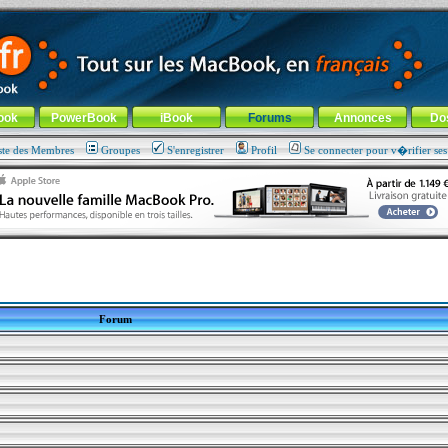
ade !
général
-
Aller au menu de la rubrique
ook
PowerBook
iBook
Forums
Annonces
Do
ste des Membres
Groupes
S'enregistrer
Profil
Se connecter pour v�rifier se
Forum