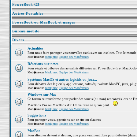
PowerBook G3
Autres Portables
PowerBook ou MacBook et usages
Bureau mobile
Divers
Actualités
Pour nous faire partager vos nouvelles exclusives ou insolites. Tout le monde pe
Mod�rateurs
blackjmac
,
Equipe des Modérateurs
Réactions aux news
Pour réagir et débattre des actualités diffusées sur PowerBook-fr et MacBook-
Mod�rateurs
blackjmac
,
Equipe des Modérateurs
Systèmes MacOS et autres logiciels ou jeux...
Pour débattre des logiciels, applications, softs équivalents Mac/PC, jeux, plugi
Mod�rateurs
blackjmac
,
Equipe des Modérateurs
Windows sur Mac
Ce forum se transforme pour parler des soucis (ou non) rencontrés lors de l'i
MacBook Pro ou MacBook Air. On va faire ce qu'on peut...
Mod�rateurs
blackjmac
,
Equipe des Modérateurs
Suggestions
Pour partager vos suggestions sur ce site ou d'autres.
Mod�rateurs
blackjmac
,
Equipe des Modérateurs
MacBar
Pour discuter de tout et de rien, une place vraiment libre pour débattre (dans 