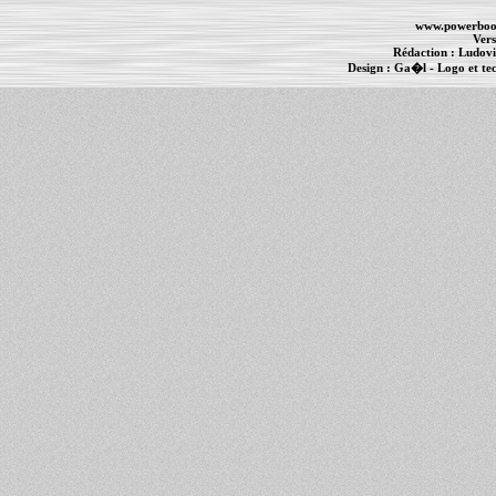
www.powerboo
Vers
Rédaction :
Ludovi
Design :
Ga�l
- Logo et te
Informations :
PowerBook
-
MacBook Pro
-
i