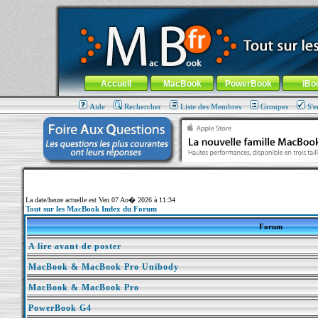
MacBook-fr.com : 100% Apple... 100% nomade !
Aller au contenu
-
Aller au menu général
-
Aller au menu de la
Menu général
Accueil
MacBook
PowerBook
iBo
Aide
Rechercher
Liste des Membres
Groupes
S'e
La date/heure actuelle est Ven 07 Ao� 2026 à 11:34
Tout sur les MacBook Index du Forum
Forum
A lire avant de poster
MacBook & MacBook Pro Unibody
MacBook & MacBook Pro
PowerBook G4