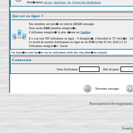
Mod�rateurs
ch-vox
,
blackjmac
,
ale
,
Equipe des Modérateurs
Qui est en ligne ?
Nos membres ont post� un total de
221225
messages
Nous avons
6368
membres enregistr�s
L'utilisateur enregistr� le plus r�cent est
Sterling
Il y a en tout
757
utilisateurs en ligne :: 0 Enregistr�, 0 Invisible et 757 Invit�s [
A
Le record du nombre d'utilisateurs en ligne est de
3728
le Mer 01 Avr 2026 à 2:12
Utilisateurs enregistr�s : Aucun
Ces donn�es sont bas�es sur les utilisateurs actifs des cinq derni�res minutes
Connexion
Nom d'utilisateur:
Mot de passe:
Nouveaux messages
Pour soutenir le développement du
Powered b
T