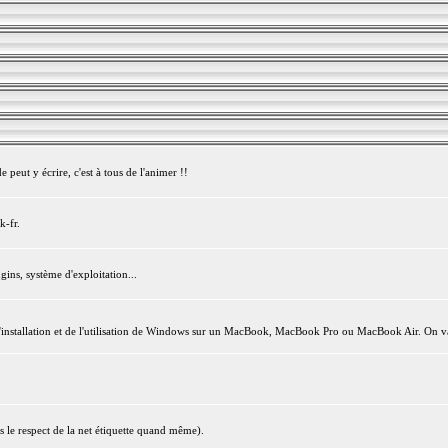
peut y écrire, c'est à tous de l'animer !!
k-fr.
gins, système d'exploitation...
l'installation et de l'utilisation de Windows sur un MacBook, MacBook Pro ou MacBook Air. On va
s le respect de la net étiquette quand même).