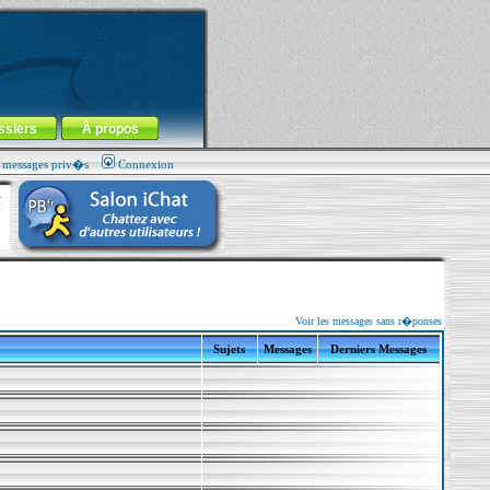
ssiers
À propos
s messages priv�s
Connexion
Voir les messages sans r�ponses
Sujets
Messages
Derniers Messages