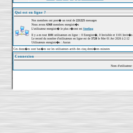
Qui est en ligne ?
Nos membres ont post� un total de
221225
messages
Nous avons
6368
membres enregistr�s
L'utilisateur enregistr� le plus r�cent est
Sterling
Il y a en tout
1101
utilisateurs en ligne :: 0 Enregistr�, 0 Invisible et 1101 Invit�
Le record du nombre d'utilisateurs en ligne est de
3728
le Mer 01 Avr 2026 à 2:12
Utilisateurs enregistr�s : Aucun
Ces donn�es sont bas�es sur les utilisateurs actifs des cinq derni�res minutes
Connexion
Nom d'utilisateur