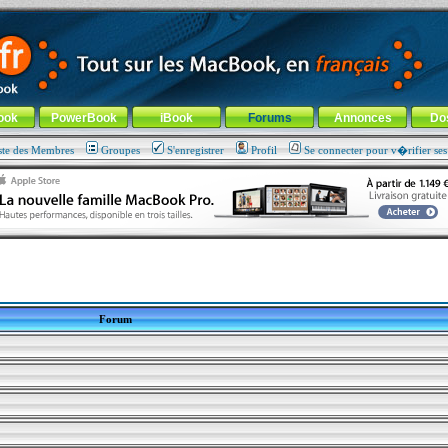
ade !
général
-
Aller au menu de la rubrique
ook
PowerBook
iBook
Forums
Annonces
Do
ste des Membres
Groupes
S'enregistrer
Profil
Se connecter pour v�rifier se
Forum