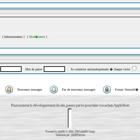
s [
Administrateur
] [
Mod�rateur
]
:
Mot de passe:
Se connecter automatiquement � chaque visite
Nouveaux messages
Pas de nouveaux messages
Forum Verrouill�
Pour soutenir le développement du site, passez par ici pour faire vos achats AppleStore
Powered by
phpBB
© 2001, 2002 phpBB Group
Traduction par :
phpBB-fr.com