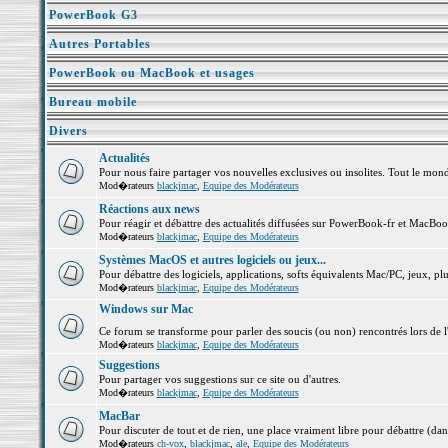
PowerBook G3
Autres Portables
PowerBook ou MacBook et usages
Bureau mobile
Divers
Actualités
Pour nous faire partager vos nouvelles exclusives ou insolites. Tout le monde 
Mod�rateurs
blackjmac
,
Equipe des Modérateurs
Réactions aux news
Pour réagir et débattre des actualités diffusées sur PowerBook-fr et MacBoo
Mod�rateurs
blackjmac
,
Equipe des Modérateurs
Systèmes MacOS et autres logiciels ou jeux...
Pour débattre des logiciels, applications, softs équivalents Mac/PC, jeux, plu
Mod�rateurs
blackjmac
,
Equipe des Modérateurs
Windows sur Mac
Ce forum se transforme pour parler des soucis (ou non) rencontrés lors de 
Mod�rateurs
blackjmac
,
Equipe des Modérateurs
Suggestions
Pour partager vos suggestions sur ce site ou d'autres.
Mod�rateurs
blackjmac
,
Equipe des Modérateurs
MacBar
Pour discuter de tout et de rien, une place vraiment libre pour débattre (dan
Mod�rateurs
ch-vox
,
blackjmac
,
ale
,
Equipe des Modérateurs