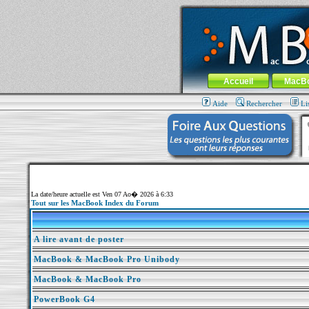
MacBook-fr.com : 100% Apple... 100% nom
Aller au contenu
-
Aller au menu 
Menu général
Accueil
MacB
Aide
Rechercher
Li
La date/heure actuelle est Ven 07 Ao� 2026 à 6:33
Tout sur les MacBook Index du Forum
A lire avant de poster
MacBook & MacBook Pro Unibody
MacBook & MacBook Pro
PowerBook G4