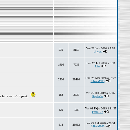
Ven 26 Juin 2020 à 7:09
579
8155
ch-vox
Lun 17 Juil 2006 à 6:33
1916
7036
Lisa
Dim 24 Mai 2026 à 14:22
2506
28416
JulienM993
Ven 25 Oct 2019 à 17:37
183
3635
 faire ce qu'on peut...
RaphaGn
Ven 01 F�v 2019 à 11:35
129
1780
Pascal 77
Jeu 23 Juil 2026 à 20:51
918
29992
JulienM993