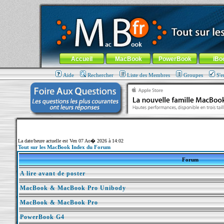
MacBook-fr.com : 100% Apple... 100% nomade !
Aller au contenu
-
Aller au menu général
-
Aller au menu de la
Menu général
Accueil
MacBook
PowerBook
iBo
Aide
Rechercher
Liste des Membres
Groupes
S'e
La date/heure actuelle est Ven 07 Ao� 2026 à 14:02
Tout sur les MacBook Index du Forum
Forum
A lire avant de poster
MacBook & MacBook Pro Unibody
MacBook & MacBook Pro
PowerBook G4