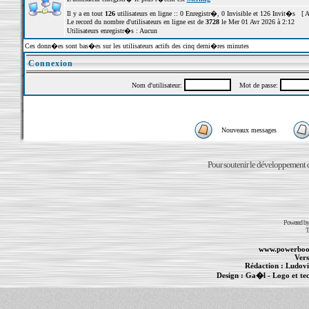
Il y a en tout
126
utilisateurs en ligne :: 0 Enregistr�, 0 Invisible et 126 Invit�s [
A
Le record du nombre d'utilisateurs en ligne est de
3728
le Mer 01 Avr 2026 à 2:12
Utilisateurs enregistr�s : Aucun
Ces donn�es sont bas�es sur les utilisateurs actifs des cinq derni�res minutes
Connexion
Nom d'utilisateur:
Mot de passe:
Nouveaux messages
Pour soutenir le développement du
Powered b
T
www.powerboo
Vers
Rédaction :
Ludovi
Design :
Ga�l
- Logo et te
Informations :
PowerBook
-
MacBook Pro
-
i