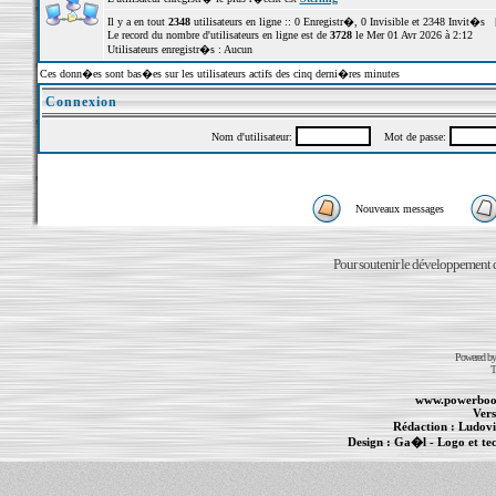
Il y a en tout
2348
utilisateurs en ligne :: 0 Enregistr�, 0 Invisible et 2348 Invit�s 
Le record du nombre d'utilisateurs en ligne est de
3728
le Mer 01 Avr 2026 à 2:12
Utilisateurs enregistr�s : Aucun
Ces donn�es sont bas�es sur les utilisateurs actifs des cinq derni�res minutes
Connexion
Nom d'utilisateur:
Mot de passe:
Nouveaux messages
Pour soutenir le développement du
Powered b
T
www.powerboo
Vers
Rédaction :
Ludovi
Design :
Ga�l
- Logo et te
Informations :
PowerBook
-
MacBook Pro
-
i