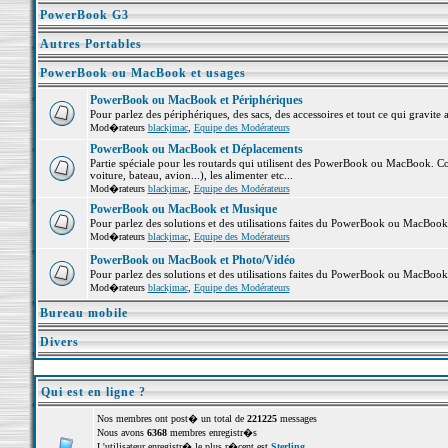
PowerBook G3
Autres Portables
PowerBook ou MacBook et usages
PowerBook ou MacBook et Périphériques
Pour parlez des périphériques, des sacs, des accessoires et tout ce qui grav
Mod�rateurs
blackjmac
,
Equipe des Modérateurs
PowerBook ou MacBook et Déplacements
Partie spéciale pour les routards qui utilisent des PowerBook ou MacBook. Co
voiture, bateau, avion...), les alimenter etc...
Mod�rateurs
blackjmac
,
Equipe des Modérateurs
PowerBook ou MacBook et Musique
Pour parlez des solutions et des utilisations faites du PowerBook ou MacBoo
Mod�rateurs
blackjmac
,
Equipe des Modérateurs
PowerBook ou MacBook et Photo/Vidéo
Pour parlez des solutions et des utilisations faites du PowerBook ou MacBook
Mod�rateurs
blackjmac
,
Equipe des Modérateurs
Bureau mobile
Divers
Qui est en ligne ?
Nos membres ont post� un total de
221225
messages
Nous avons
6368
membres enregistr�s
L'utilisateur enregistr� le plus r�cent est
Sterling