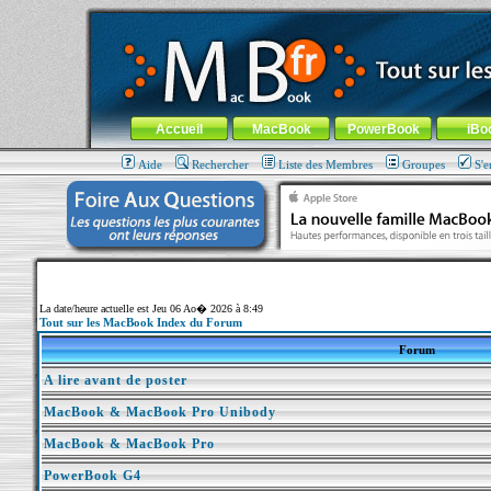
MacBook-fr.com : 100% Apple... 100% nomade !
Aller au contenu
-
Aller au menu général
-
Aller au menu de la
Menu général
Accueil
MacBook
PowerBook
iBo
Aide
Rechercher
Liste des Membres
Groupes
S'e
La date/heure actuelle est Jeu 06 Ao� 2026 à 8:49
Tout sur les MacBook Index du Forum
Forum
A lire avant de poster
MacBook & MacBook Pro Unibody
MacBook & MacBook Pro
PowerBook G4