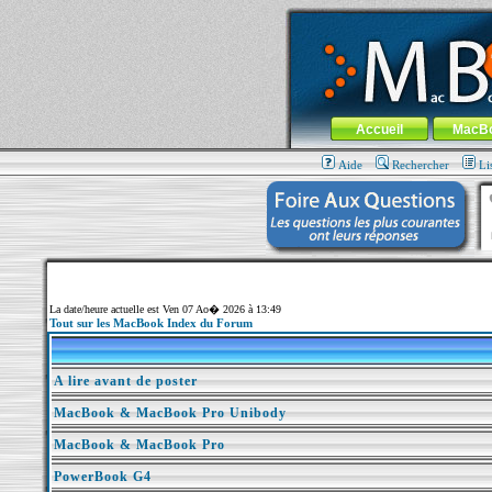
MacBook-fr.com : 100% Apple... 100% nom
Aller au contenu
-
Aller au menu 
Menu général
Accueil
MacB
Aide
Rechercher
Li
La date/heure actuelle est Ven 07 Ao� 2026 à 13:49
Tout sur les MacBook Index du Forum
A lire avant de poster
MacBook & MacBook Pro Unibody
MacBook & MacBook Pro
PowerBook G4