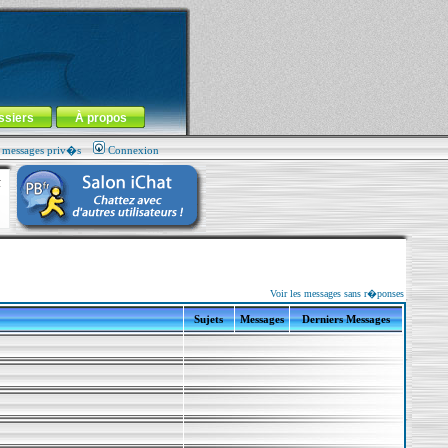
ssiers
À propos
s messages priv�s
Connexion
Voir les messages sans r�ponses
Sujets
Messages
Derniers Messages