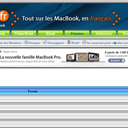
ade !
général
-
Aller au menu de la rubrique
ook
PowerBook
iBook
Forums
Annonces
Do
ste des Membres
Groupes
S'enregistrer
Profil
Se connecter pour v�rifier se
Forum