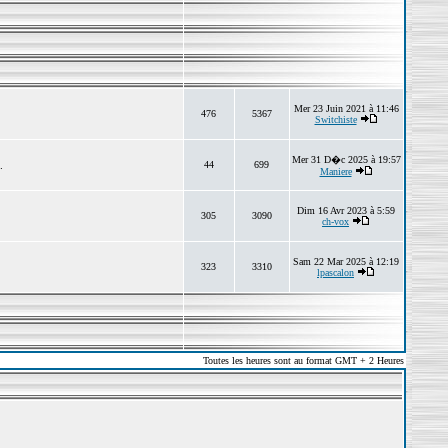
Mer 23 Juin 2021 à 11:46
476
5367
Switchiste
Mer 31 D�c 2025 à 19:57
.
44
699
Maniere
Dim 16 Avr 2023 à 5:59
305
3090
ch-vox
Sam 22 Mar 2025 à 12:19
323
3310
lpascalon
Toutes les heures sont au format GMT + 2 Heures