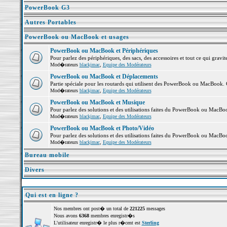
PowerBook G3
Autres Portables
PowerBook ou MacBook et usages
PowerBook ou MacBook et Périphériques
Pour parlez des périphériques, des sacs, des accessoires et tout ce qui gr
Mod�rateurs
blackjmac
,
Equipe des Modérateurs
PowerBook ou MacBook et Déplacements
Partie spéciale pour les routards qui utilisent des PowerBook ou MacBook. Co
Mod�rateurs
blackjmac
,
Equipe des Modérateurs
PowerBook ou MacBook et Musique
Pour parlez des solutions et des utilisations faites du PowerBook ou MacB
Mod�rateurs
blackjmac
,
Equipe des Modérateurs
PowerBook ou MacBook et Photo/Vidéo
Pour parlez des solutions et des utilisations faites du PowerBook ou MacBo
Mod�rateurs
blackjmac
,
Equipe des Modérateurs
Bureau mobile
Divers
Qui est en ligne ?
Nos membres ont post� un total de
221225
messages
Nous avons
6368
membres enregistr�s
L'utilisateur enregistr� le plus r�cent est
Sterling