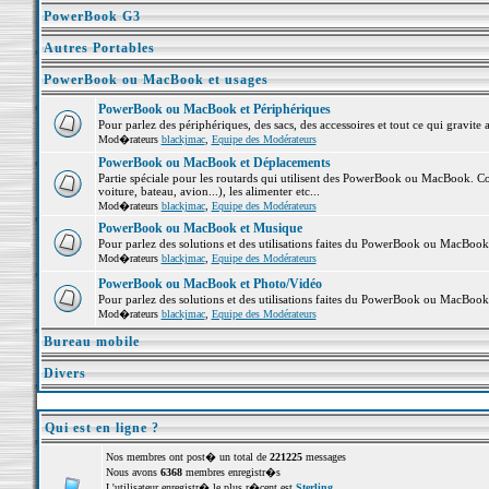
PowerBook G3
Autres Portables
PowerBook ou MacBook et usages
PowerBook ou MacBook et Périphériques
Pour parlez des périphériques, des sacs, des accessoires et tout ce qui grav
Mod�rateurs
blackjmac
,
Equipe des Modérateurs
PowerBook ou MacBook et Déplacements
Partie spéciale pour les routards qui utilisent des PowerBook ou MacBook. Co
voiture, bateau, avion...), les alimenter etc...
Mod�rateurs
blackjmac
,
Equipe des Modérateurs
PowerBook ou MacBook et Musique
Pour parlez des solutions et des utilisations faites du PowerBook ou MacBoo
Mod�rateurs
blackjmac
,
Equipe des Modérateurs
PowerBook ou MacBook et Photo/Vidéo
Pour parlez des solutions et des utilisations faites du PowerBook ou MacBook
Mod�rateurs
blackjmac
,
Equipe des Modérateurs
Bureau mobile
Divers
Qui est en ligne ?
Nos membres ont post� un total de
221225
messages
Nous avons
6368
membres enregistr�s
L'utilisateur enregistr� le plus r�cent est
Sterling