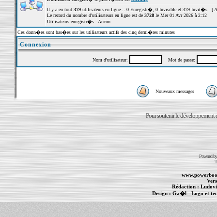
Il y a en tout
379
utilisateurs en ligne :: 0 Enregistr�, 0 Invisible et 379 Invit�s [
A
Le record du nombre d'utilisateurs en ligne est de
3728
le Mer 01 Avr 2026 à 2:12
Utilisateurs enregistr�s : Aucun
Ces donn�es sont bas�es sur les utilisateurs actifs des cinq derni�res minutes
Connexion
Nom d'utilisateur:
Mot de passe:
Nouveaux messages
Pour soutenir le développement du
Powered b
T
www.powerboo
Vers
Rédaction :
Ludovi
Design :
Ga�l
- Logo et te
Informations :
PowerBook
-
MacBook Pro
-
i