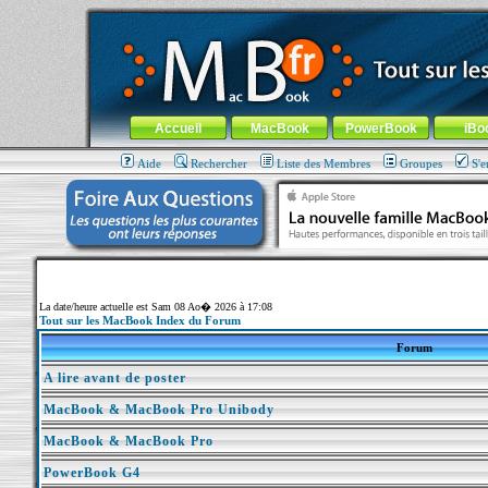
MacBook-fr.com : 100% Apple... 100% nomade !
Aller au contenu
-
Aller au menu général
-
Aller au menu de la
Menu général
Accueil
MacBook
PowerBook
iBo
Aide
Rechercher
Liste des Membres
Groupes
S'e
La date/heure actuelle est Sam 08 Ao� 2026 à 17:08
Tout sur les MacBook Index du Forum
Forum
A lire avant de poster
MacBook & MacBook Pro Unibody
MacBook & MacBook Pro
PowerBook G4