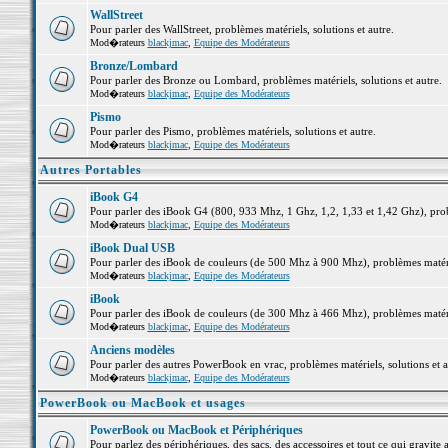
WallStreet
Pour parler des WallStreet, problèmes matériels, solutions et autre.
Mod�rateurs
blackjmac
,
Equipe des Modérateurs
Bronze/Lombard
Pour parler des Bronze ou Lombard, problèmes matériels, solutions et autre.
Mod�rateurs
blackjmac
,
Equipe des Modérateurs
Pismo
Pour parler des Pismo, problèmes matériels, solutions et autre.
Mod�rateurs
blackjmac
,
Equipe des Modérateurs
Autres Portables
iBook G4
Pour parler des iBook G4 (800, 933 Mhz, 1 Ghz, 1,2, 1,33 et 1,42 Ghz), probl
Mod�rateurs
blackjmac
,
Equipe des Modérateurs
iBook Dual USB
Pour parler des iBook de couleurs (de 500 Mhz à 900 Mhz), problèmes matériel
Mod�rateurs
blackjmac
,
Equipe des Modérateurs
iBook
Pour parler des iBook de couleurs (de 300 Mhz à 466 Mhz), problèmes matériel
Mod�rateurs
blackjmac
,
Equipe des Modérateurs
Anciens modèles
Pour parler des autres PowerBook en vrac, problèmes matériels, solutions et a
Mod�rateurs
blackjmac
,
Equipe des Modérateurs
PowerBook ou MacBook et usages
PowerBook ou MacBook et Périphériques
Pour parlez des périphériques, des sacs, des accessoires et tout ce qui grav