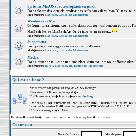
Systèmes MacOS et autres logiciels ou jeux...
Pour débattre des logiciels, applications, softs équivalents Mac/PC, jeux, plugi
Mod�rateurs
blackjmac
,
Equipe des Modérateurs
Windows sur Mac
Ce forum se transforme pour parler des soucis (ou non) rencontrés lors de l'i
MacBook Pro ou MacBook Air. On va faire ce qu'on peut...
Mod�rateurs
blackjmac
,
Equipe des Modérateurs
Suggestions
Pour partager vos suggestions sur ce site ou d'autres.
Mod�rateurs
blackjmac
,
Equipe des Modérateurs
MacBar
Pour discuter de tout et de rien, une place vraiment libre pour débattre (dans 
Mod�rateurs
ch-vox
,
blackjmac
,
ale
,
Equipe des Modérateurs
Qui est en ligne ?
Nos membres ont post� un total de
221225
messages
Nous avons
6368
membres enregistr�s
L'utilisateur enregistr� le plus r�cent est
Sterling
Il y a en tout
1140
utilisateurs en ligne :: 0 Enregistr�, 0 Invisible et 1140 Invit�s 
Le record du nombre d'utilisateurs en ligne est de
3728
le Mer 01 Avr 2026 à 2:12
Utilisateurs enregistr�s : Aucun
Ces donn�es sont bas�es sur les utilisateurs actifs des cinq derni�res minutes
Connexion
Nom d'utilisateur:
Mot de passe: