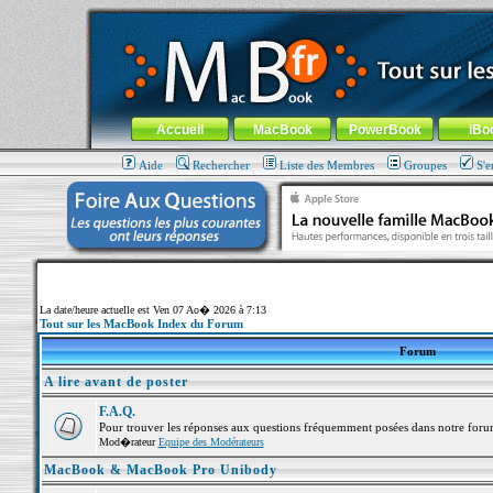
MacBook-fr.com : 100% Apple... 100% nomade !
Aller au contenu
-
Aller au menu général
-
Aller au menu de la
Menu général
Accueil
MacBook
PowerBook
iBo
Aide
Rechercher
Liste des Membres
Groupes
S'e
La date/heure actuelle est Ven 07 Ao� 2026 à 7:13
Tout sur les MacBook Index du Forum
Forum
A lire avant de poster
F.A.Q.
Pour trouver les réponses aux questions fréquemment posées dans notre foru
Mod�rateur
Equipe des Modérateurs
MacBook & MacBook Pro Unibody