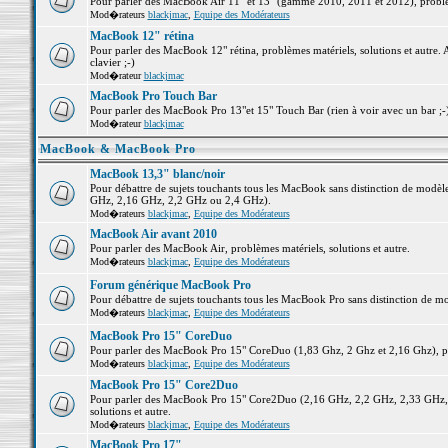
Pour parler des MacBook Air 11" et 13" (gamme 2010, 2011 et 2012), problème
Mod�rateurs
blackjmac
,
Equipe des Modérateurs
MacBook 12" rétina
Pour parler des MacBook 12" rétina, problèmes matériels, solutions et autre. 
clavier ;-)
Mod�rateur
blackjmac
MacBook Pro Touch Bar
Pour parler des MacBook Pro 13"et 15" Touch Bar (rien à voir avec un bar ;-) 
Mod�rateur
blackjmac
MacBook & MacBook Pro
MacBook 13,3" blanc/noir
Pour débattre de sujets touchants tous les MacBook sans distinction de mo
GHz, 2,16 GHz, 2,2 GHz ou 2,4 GHz).
Mod�rateurs
blackjmac
,
Equipe des Modérateurs
MacBook Air avant 2010
Pour parler des MacBook Air, problèmes matériels, solutions et autre.
Mod�rateurs
blackjmac
,
Equipe des Modérateurs
Forum générique MacBook Pro
Pour débattre de sujets touchants tous les MacBook Pro sans distinction de mo
Mod�rateurs
blackjmac
,
Equipe des Modérateurs
MacBook Pro 15" CoreDuo
Pour parler des MacBook Pro 15" CoreDuo (1,83 Ghz, 2 Ghz et 2,16 Ghz), pro
Mod�rateurs
blackjmac
,
Equipe des Modérateurs
MacBook Pro 15" Core2Duo
Pour parler des MacBook Pro 15" Core2Duo (2,16 GHz, 2,2 GHz, 2,33 GHz, 
solutions et autre.
Mod�rateurs
blackjmac
,
Equipe des Modérateurs
MacBook Pro 17"