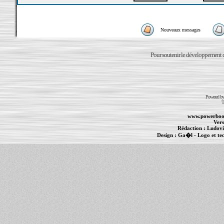
Nouveaux messages
Pour soutenir le développement du
Powered b
T
www.powerboo
Vers
Rédaction :
Ludovi
Design :
Ga�l
- Logo et te
Informations :
PowerBook
-
MacBook Pro
-
i