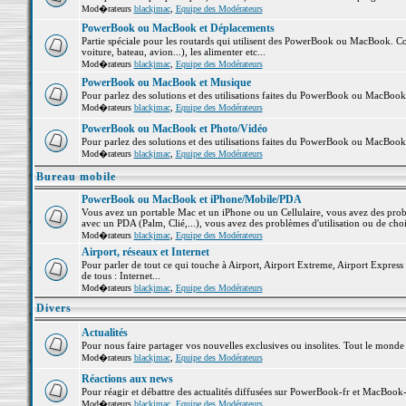
Mod�rateurs
blackjmac
,
Equipe des Modérateurs
PowerBook ou MacBook et Déplacements
Partie spéciale pour les routards qui utilisent des PowerBook ou MacBook. Co
voiture, bateau, avion...), les alimenter etc...
Mod�rateurs
blackjmac
,
Equipe des Modérateurs
PowerBook ou MacBook et Musique
Pour parlez des solutions et des utilisations faites du PowerBook ou MacBoo
Mod�rateurs
blackjmac
,
Equipe des Modérateurs
PowerBook ou MacBook et Photo/Vidéo
Pour parlez des solutions et des utilisations faites du PowerBook ou MacBook
Mod�rateurs
blackjmac
,
Equipe des Modérateurs
Bureau mobile
PowerBook ou MacBook et iPhone/Mobile/PDA
Vous avez un portable Mac et un iPhone ou un Cellulaire, vous avez des problè
avec un PDA (Palm, Clié,...), vous avez des problèmes d'utilisation ou de cho
Mod�rateurs
blackjmac
,
Equipe des Modérateurs
Airport, réseaux et Internet
Pour parler de tout ce qui touche à Airport, Airport Extreme, Airport Express e
de tous : Internet...
Mod�rateurs
blackjmac
,
Equipe des Modérateurs
Divers
Actualités
Pour nous faire partager vos nouvelles exclusives ou insolites. Tout le monde pe
Mod�rateurs
blackjmac
,
Equipe des Modérateurs
Réactions aux news
Pour réagir et débattre des actualités diffusées sur PowerBook-fr et MacBook-
Mod�rateurs
blackjmac
,
Equipe des Modérateurs