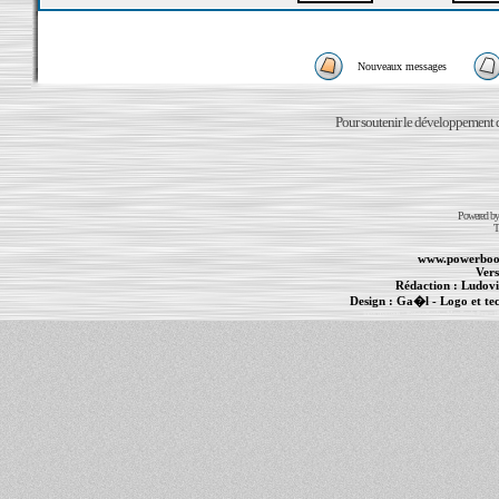
Nouveaux messages
Pour soutenir le développement du
Powered b
T
www.powerboo
Vers
Rédaction :
Ludovi
Design :
Ga�l
- Logo et te
Informations :
PowerBook
-
MacBook Pro
-
i