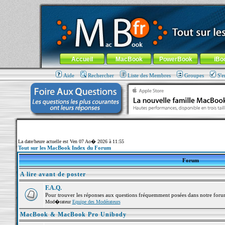
MacBook-fr.com : 100% Apple... 100% nomade !
Aller au contenu
-
Aller au menu général
-
Aller au menu de la
Menu général
Accueil
MacBook
PowerBook
iBo
Aide
Rechercher
Liste des Membres
Groupes
S'e
La date/heure actuelle est Ven 07 Ao� 2026 à 11:55
Tout sur les MacBook Index du Forum
Forum
A lire avant de poster
F.A.Q.
Pour trouver les réponses aux questions fréquemment posées dans notre foru
Mod�rateur
Equipe des Modérateurs
MacBook & MacBook Pro Unibody