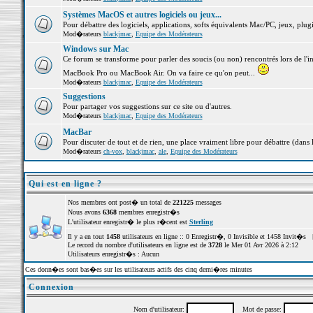
Systèmes MacOS et autres logiciels ou jeux...
Pour débattre des logiciels, applications, softs équivalents Mac/PC, jeux, plugi
Mod�rateurs
blackjmac
,
Equipe des Modérateurs
Windows sur Mac
Ce forum se transforme pour parler des soucis (ou non) rencontrés lors de l'i
MacBook Pro ou MacBook Air. On va faire ce qu'on peut...
Mod�rateurs
blackjmac
,
Equipe des Modérateurs
Suggestions
Pour partager vos suggestions sur ce site ou d'autres.
Mod�rateurs
blackjmac
,
Equipe des Modérateurs
MacBar
Pour discuter de tout et de rien, une place vraiment libre pour débattre (dans 
Mod�rateurs
ch-vox
,
blackjmac
,
ale
,
Equipe des Modérateurs
Qui est en ligne ?
Nos membres ont post� un total de
221225
messages
Nous avons
6368
membres enregistr�s
L'utilisateur enregistr� le plus r�cent est
Sterling
Il y a en tout
1458
utilisateurs en ligne :: 0 Enregistr�, 0 Invisible et 1458 Invit�s 
Le record du nombre d'utilisateurs en ligne est de
3728
le Mer 01 Avr 2026 à 2:12
Utilisateurs enregistr�s : Aucun
Ces donn�es sont bas�es sur les utilisateurs actifs des cinq derni�res minutes
Connexion
Nom d'utilisateur:
Mot de passe: