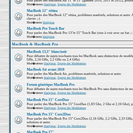
Pour parler des MacBook Air 11" et 13" (gamme 2010, 2011 et 2012), problème
Mod�rateurs
blackjmac
,
Equipe des Modérateurs
MacBook 12" rétina
Pour parler des MacBook 12" rétina, problèmes matériels, solutions et autre. 
clavier ;-)
Mod�rateur
blackjmac
MacBook Pro Touch Bar
Pour parler des MacBook Pro 13"et 15" Touch Bar (rien à voir avec un bar ;-) 
Mod�rateur
blackjmac
MacBook & MacBook Pro
MacBook 13,3" blanc/noir
Pour débattre de sujets touchants tous les MacBook sans distinction de mo
GHz, 2,16 GHz, 2,2 GHz ou 2,4 GHz).
Mod�rateurs
blackjmac
,
Equipe des Modérateurs
MacBook Air avant 2010
Pour parler des MacBook Air, problèmes matériels, solutions et autre.
Mod�rateurs
blackjmac
,
Equipe des Modérateurs
Forum générique MacBook Pro
Pour débattre de sujets touchants tous les MacBook Pro sans distinction de mo
Mod�rateurs
blackjmac
,
Equipe des Modérateurs
MacBook Pro 15" CoreDuo
Pour parler des MacBook Pro 15" CoreDuo (1,83 Ghz, 2 Ghz et 2,16 Ghz), pro
Mod�rateurs
blackjmac
,
Equipe des Modérateurs
MacBook Pro 15" Core2Duo
Pour parler des MacBook Pro 15" Core2Duo (2,16 GHz, 2,2 GHz, 2,33 GHz, 
solutions et autre.
Mod�rateurs
blackjmac
,
Equipe des Modérateurs
MacBook Pro 17"