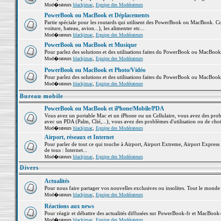
Mod�rateurs
blackjmac
,
Equipe des Modérateurs
PowerBook ou MacBook et Déplacements
Partie spéciale pour les routards qui utilisent des PowerBook ou MacBook. Co
voiture, bateau, avion...), les alimenter etc...
Mod�rateurs
blackjmac
,
Equipe des Modérateurs
PowerBook ou MacBook et Musique
Pour parlez des solutions et des utilisations faites du PowerBook ou MacBoo
Mod�rateurs
blackjmac
,
Equipe des Modérateurs
PowerBook ou MacBook et Photo/Vidéo
Pour parlez des solutions et des utilisations faites du PowerBook ou MacBook
Mod�rateurs
blackjmac
,
Equipe des Modérateurs
Bureau mobile
PowerBook ou MacBook et iPhone/Mobile/PDA
Vous avez un portable Mac et un iPhone ou un Cellulaire, vous avez des problè
avec un PDA (Palm, Clié,...), vous avez des problèmes d'utilisation ou de cho
Mod�rateurs
blackjmac
,
Equipe des Modérateurs
Airport, réseaux et Internet
Pour parler de tout ce qui touche à Airport, Airport Extreme, Airport Express e
de tous : Internet...
Mod�rateurs
blackjmac
,
Equipe des Modérateurs
Divers
Actualités
Pour nous faire partager vos nouvelles exclusives ou insolites. Tout le monde pe
Mod�rateurs
blackjmac
,
Equipe des Modérateurs
Réactions aux news
Pour réagir et débattre des actualités diffusées sur PowerBook-fr et MacBook-
Mod�rateurs
blackjmac
,
Equipe des Modérateurs