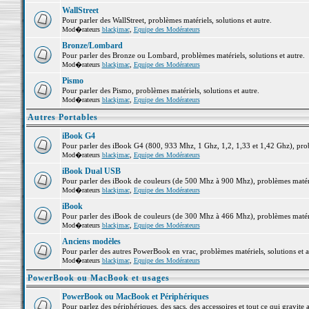
WallStreet
Pour parler des WallStreet, problèmes matériels, solutions et autre.
Mod�rateurs
blackjmac
,
Equipe des Modérateurs
Bronze/Lombard
Pour parler des Bronze ou Lombard, problèmes matériels, solutions et autre.
Mod�rateurs
blackjmac
,
Equipe des Modérateurs
Pismo
Pour parler des Pismo, problèmes matériels, solutions et autre.
Mod�rateurs
blackjmac
,
Equipe des Modérateurs
Autres Portables
iBook G4
Pour parler des iBook G4 (800, 933 Mhz, 1 Ghz, 1,2, 1,33 et 1,42 Ghz), probl
Mod�rateurs
blackjmac
,
Equipe des Modérateurs
iBook Dual USB
Pour parler des iBook de couleurs (de 500 Mhz à 900 Mhz), problèmes matériel
Mod�rateurs
blackjmac
,
Equipe des Modérateurs
iBook
Pour parler des iBook de couleurs (de 300 Mhz à 466 Mhz), problèmes matériel
Mod�rateurs
blackjmac
,
Equipe des Modérateurs
Anciens modèles
Pour parler des autres PowerBook en vrac, problèmes matériels, solutions et a
Mod�rateurs
blackjmac
,
Equipe des Modérateurs
PowerBook ou MacBook et usages
PowerBook ou MacBook et Périphériques
Pour parlez des périphériques, des sacs, des accessoires et tout ce qui grav