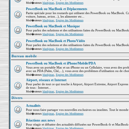
Mod�rateurs
blackjmac
,
Equipe des Modérateurs
PowerBook ou MacBook et Déplacements
Partie spéciale pour les routards qui utilisent des PowerBook ou MacBook. Co
voiture, bateau, avion...), les alimenter etc...
Mod�rateurs
blackjmac
,
Equipe des Modérateurs
PowerBook ou MacBook et Musique
Pour parlez des solutions et des utilisations faites du PowerBook ou MacBoo
Mod�rateurs
blackjmac
,
Equipe des Modérateurs
PowerBook ou MacBook et Photo/Vidéo
Pour parlez des solutions et des utilisations faites du PowerBook ou MacBook
Mod�rateurs
blackjmac
,
Equipe des Modérateurs
Bureau mobile
PowerBook ou MacBook et iPhone/Mobile/PDA
Vous avez un portable Mac et un iPhone ou un Cellulaire, vous avez des problè
avec un PDA (Palm, Clié,...), vous avez des problèmes d'utilisation ou de cho
Mod�rateurs
blackjmac
,
Equipe des Modérateurs
Airport, réseaux et Internet
Pour parler de tout ce qui touche à Airport, Airport Extreme, Airport Express e
de tous : Internet...
Mod�rateurs
blackjmac
,
Equipe des Modérateurs
Divers
Actualités
Pour nous faire partager vos nouvelles exclusives ou insolites. Tout le monde pe
Mod�rateurs
blackjmac
,
Equipe des Modérateurs
Réactions aux news
Pour réagir et débattre des actualités diffusées sur PowerBook-fr et MacBook-
Mod�rateurs
blackjmac
,
Equipe des Modérateurs