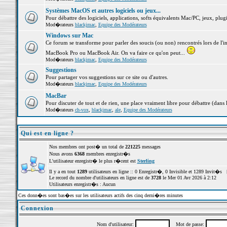
Systèmes MacOS et autres logiciels ou jeux...
Pour débattre des logiciels, applications, softs équivalents Mac/PC, jeux, plugi
Mod�rateurs
blackjmac
,
Equipe des Modérateurs
Windows sur Mac
Ce forum se transforme pour parler des soucis (ou non) rencontrés lors de l'i
MacBook Pro ou MacBook Air. On va faire ce qu'on peut...
Mod�rateurs
blackjmac
,
Equipe des Modérateurs
Suggestions
Pour partager vos suggestions sur ce site ou d'autres.
Mod�rateurs
blackjmac
,
Equipe des Modérateurs
MacBar
Pour discuter de tout et de rien, une place vraiment libre pour débattre (dans 
Mod�rateurs
ch-vox
,
blackjmac
,
ale
,
Equipe des Modérateurs
Qui est en ligne ?
Nos membres ont post� un total de
221225
messages
Nous avons
6368
membres enregistr�s
L'utilisateur enregistr� le plus r�cent est
Sterling
Il y a en tout
1289
utilisateurs en ligne :: 0 Enregistr�, 0 Invisible et 1289 Invit�s 
Le record du nombre d'utilisateurs en ligne est de
3728
le Mer 01 Avr 2026 à 2:12
Utilisateurs enregistr�s : Aucun
Ces donn�es sont bas�es sur les utilisateurs actifs des cinq derni�res minutes
Connexion
Nom d'utilisateur:
Mot de passe: