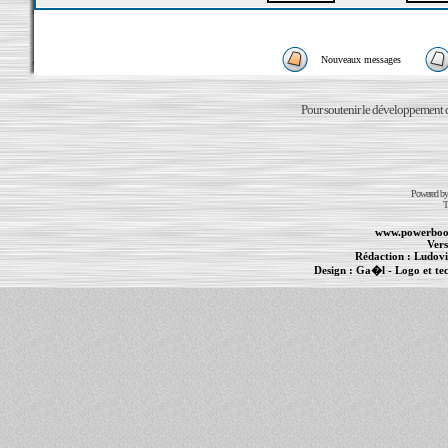
Nouveaux messages
Pour soutenir le développement du
Powered b
T
www.powerboo
Vers
Rédaction :
Ludovi
Design :
Ga�l
- Logo et te
Informations :
PowerBook
-
MacBook Pro
-
i