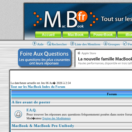
MacBook-fr.com : 100% Apple... 100% nomade !
Aller au contenu
-
Aller au menu général
-
Aller au menu de la
Menu général
Accueil
MacBook
PowerBook
iBo
Aide
Rechercher
Liste des Membres
Groupes
S'e
La date/heure actuelle est Jeu 06 Ao� 2026 à 2:54
Tout sur les MacBook Index du Forum
Forum
A lire avant de poster
F.A.Q.
Pour trouver les réponses aux questions fréquemment posées dans notre foru
Mod�rateur
Equipe des Modérateurs
MacBook & MacBook Pro Unibody