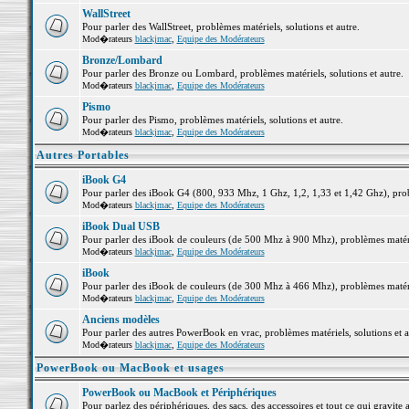
WallStreet
Pour parler des WallStreet, problèmes matériels, solutions et autre.
Mod�rateurs
blackjmac
,
Equipe des Modérateurs
Bronze/Lombard
Pour parler des Bronze ou Lombard, problèmes matériels, solutions et autre.
Mod�rateurs
blackjmac
,
Equipe des Modérateurs
Pismo
Pour parler des Pismo, problèmes matériels, solutions et autre.
Mod�rateurs
blackjmac
,
Equipe des Modérateurs
Autres Portables
iBook G4
Pour parler des iBook G4 (800, 933 Mhz, 1 Ghz, 1,2, 1,33 et 1,42 Ghz), probl
Mod�rateurs
blackjmac
,
Equipe des Modérateurs
iBook Dual USB
Pour parler des iBook de couleurs (de 500 Mhz à 900 Mhz), problèmes matériel
Mod�rateurs
blackjmac
,
Equipe des Modérateurs
iBook
Pour parler des iBook de couleurs (de 300 Mhz à 466 Mhz), problèmes matériel
Mod�rateurs
blackjmac
,
Equipe des Modérateurs
Anciens modèles
Pour parler des autres PowerBook en vrac, problèmes matériels, solutions et a
Mod�rateurs
blackjmac
,
Equipe des Modérateurs
PowerBook ou MacBook et usages
PowerBook ou MacBook et Périphériques
Pour parlez des périphériques, des sacs, des accessoires et tout ce qui grav