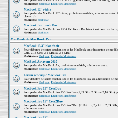
Pour parler des MacBook Air 11" et 13" (gamme 2010, 2011 et 2012), problème
Mod�rateurs
blackjmac
,
Equipe des Modérateurs
MacBook 12" rétina
Pour parler des MacBook 12" rétina, problèmes matériels, solutions et autre. 
clavier ;-)
Mod�rateur
blackjmac
MacBook Pro Touch Bar
Pour parler des MacBook Pro 13"et 15" Touch Bar (rien à voir avec un bar ;-) 
Mod�rateur
blackjmac
MacBook & MacBook Pro
MacBook 13,3" blanc/noir
Pour débattre de sujets touchants tous les MacBook sans distinction de mo
GHz, 2,16 GHz, 2,2 GHz ou 2,4 GHz).
Mod�rateurs
blackjmac
,
Equipe des Modérateurs
MacBook Air avant 2010
Pour parler des MacBook Air, problèmes matériels, solutions et autre.
Mod�rateurs
blackjmac
,
Equipe des Modérateurs
Forum générique MacBook Pro
Pour débattre de sujets touchants tous les MacBook Pro sans distinction de mo
Mod�rateurs
blackjmac
,
Equipe des Modérateurs
MacBook Pro 15" CoreDuo
Pour parler des MacBook Pro 15" CoreDuo (1,83 Ghz, 2 Ghz et 2,16 Ghz), pro
Mod�rateurs
blackjmac
,
Equipe des Modérateurs
MacBook Pro 15" Core2Duo
Pour parler des MacBook Pro 15" Core2Duo (2,16 GHz, 2,2 GHz, 2,33 GHz, 
solutions et autre.
Mod�rateurs
blackjmac
,
Equipe des Modérateurs
MacBook Pro 17"