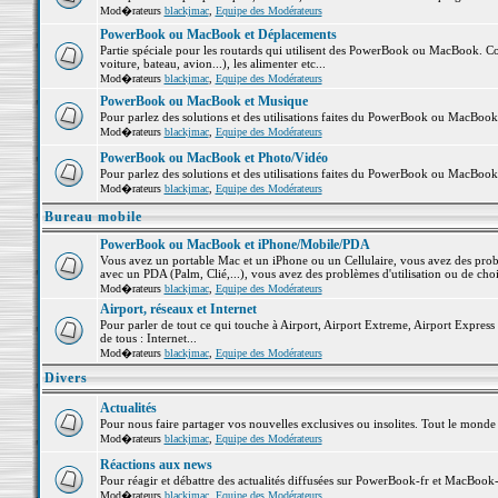
Mod�rateurs
blackjmac
,
Equipe des Modérateurs
PowerBook ou MacBook et Déplacements
Partie spéciale pour les routards qui utilisent des PowerBook ou MacBook. Co
voiture, bateau, avion...), les alimenter etc...
Mod�rateurs
blackjmac
,
Equipe des Modérateurs
PowerBook ou MacBook et Musique
Pour parlez des solutions et des utilisations faites du PowerBook ou MacBoo
Mod�rateurs
blackjmac
,
Equipe des Modérateurs
PowerBook ou MacBook et Photo/Vidéo
Pour parlez des solutions et des utilisations faites du PowerBook ou MacBook
Mod�rateurs
blackjmac
,
Equipe des Modérateurs
Bureau mobile
PowerBook ou MacBook et iPhone/Mobile/PDA
Vous avez un portable Mac et un iPhone ou un Cellulaire, vous avez des problè
avec un PDA (Palm, Clié,...), vous avez des problèmes d'utilisation ou de cho
Mod�rateurs
blackjmac
,
Equipe des Modérateurs
Airport, réseaux et Internet
Pour parler de tout ce qui touche à Airport, Airport Extreme, Airport Express e
de tous : Internet...
Mod�rateurs
blackjmac
,
Equipe des Modérateurs
Divers
Actualités
Pour nous faire partager vos nouvelles exclusives ou insolites. Tout le monde pe
Mod�rateurs
blackjmac
,
Equipe des Modérateurs
Réactions aux news
Pour réagir et débattre des actualités diffusées sur PowerBook-fr et MacBook-
Mod�rateurs
blackjmac
,
Equipe des Modérateurs