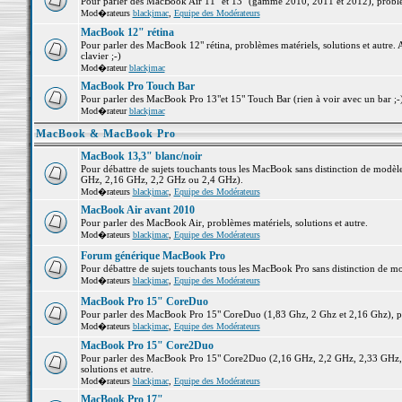
Pour parler des MacBook Air 11" et 13" (gamme 2010, 2011 et 2012), problème
Mod�rateurs
blackjmac
,
Equipe des Modérateurs
MacBook 12" rétina
Pour parler des MacBook 12" rétina, problèmes matériels, solutions et autre. 
clavier ;-)
Mod�rateur
blackjmac
MacBook Pro Touch Bar
Pour parler des MacBook Pro 13"et 15" Touch Bar (rien à voir avec un bar ;-) 
Mod�rateur
blackjmac
MacBook & MacBook Pro
MacBook 13,3" blanc/noir
Pour débattre de sujets touchants tous les MacBook sans distinction de mo
GHz, 2,16 GHz, 2,2 GHz ou 2,4 GHz).
Mod�rateurs
blackjmac
,
Equipe des Modérateurs
MacBook Air avant 2010
Pour parler des MacBook Air, problèmes matériels, solutions et autre.
Mod�rateurs
blackjmac
,
Equipe des Modérateurs
Forum générique MacBook Pro
Pour débattre de sujets touchants tous les MacBook Pro sans distinction de mo
Mod�rateurs
blackjmac
,
Equipe des Modérateurs
MacBook Pro 15" CoreDuo
Pour parler des MacBook Pro 15" CoreDuo (1,83 Ghz, 2 Ghz et 2,16 Ghz), pro
Mod�rateurs
blackjmac
,
Equipe des Modérateurs
MacBook Pro 15" Core2Duo
Pour parler des MacBook Pro 15" Core2Duo (2,16 GHz, 2,2 GHz, 2,33 GHz, 
solutions et autre.
Mod�rateurs
blackjmac
,
Equipe des Modérateurs
MacBook Pro 17"