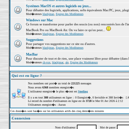
Systèmes MacOS et autres logiciels ou jeux...
Pour débattre des logiciels, applications, softs équivalents Mac/PC, jeux, plugi
Mod�rateurs
blackjmac
,
Equipe des Modérateurs
Windows sur Mac
Ce forum se transforme pour parler des soucis (ou non) rencontrés lors de l'i
MacBook Pro ou MacBook Air. On va faire ce qu'on peut...
Mod�rateurs
blackjmac
,
Equipe des Modérateurs
Suggestions
Pour partager vos suggestions sur ce site ou d'autres.
Mod�rateurs
blackjmac
,
Equipe des Modérateurs
MacBar
Pour discuter de tout et de rien, une place vraiment libre pour débattre (dans 
Mod�rateurs
ch-vox
,
blackjmac
,
ale
,
Equipe des Modérateurs
Qui est en ligne ?
Nos membres ont post� un total de
221225
messages
Nous avons
6368
membres enregistr�s
L'utilisateur enregistr� le plus r�cent est
Sterling
Il y a en tout
388
utilisateurs en ligne :: 0 Enregistr�, 0 Invisible et 388 Invit�s [
A
Le record du nombre d'utilisateurs en ligne est de
3728
le Mer 01 Avr 2026 à 2:12
Utilisateurs enregistr�s : Aucun
Ces donn�es sont bas�es sur les utilisateurs actifs des cinq derni�res minutes
Connexion
Nom d'utilisateur:
Mot de passe: