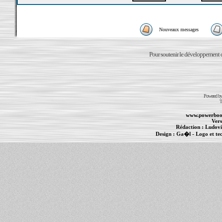
Nouveaux messages
Pour soutenir le développement du
Powered b
T
www.powerboo
Vers
Rédaction :
Ludovi
Design :
Ga�l
- Logo et te
Informations :
PowerBook
-
MacBook Pro
-
i