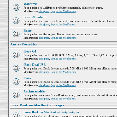
WallStreet
Pour parler des WallStreet, problèmes matériels, solutions et autre.
Mod�rateurs
blackjmac
,
Equipe des Modérateurs
Bronze/Lombard
Pour parler des Bronze ou Lombard, problèmes matériels, solutions et autre.
Mod�rateurs
blackjmac
,
Equipe des Modérateurs
Pismo
Pour parler des Pismo, problèmes matériels, solutions et autre.
Mod�rateurs
blackjmac
,
Equipe des Modérateurs
Autres Portables
iBook G4
Pour parler des iBook G4 (800, 933 Mhz, 1 Ghz, 1,2, 1,33 et 1,42 Ghz), probl
Mod�rateurs
blackjmac
,
Equipe des Modérateurs
iBook Dual USB
Pour parler des iBook de couleurs (de 500 Mhz à 900 Mhz), problèmes matériel
Mod�rateurs
blackjmac
,
Equipe des Modérateurs
iBook
Pour parler des iBook de couleurs (de 300 Mhz à 466 Mhz), problèmes matériel
Mod�rateurs
blackjmac
,
Equipe des Modérateurs
Anciens modèles
Pour parler des autres PowerBook en vrac, problèmes matériels, solutions et a
Mod�rateurs
blackjmac
,
Equipe des Modérateurs
PowerBook ou MacBook et usages
PowerBook ou MacBook et Périphériques
Pour parlez des périphériques, des sacs, des accessoires et tout ce qui grav