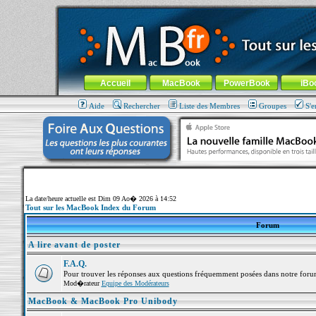
MacBook-fr.com : 100% Apple... 100% nomade !
Aller au contenu
-
Aller au menu général
-
Aller au menu de la
Menu général
Accueil
MacBook
PowerBook
iBo
Aide
Rechercher
Liste des Membres
Groupes
S'e
La date/heure actuelle est Dim 09 Ao� 2026 à 14:52
Tout sur les MacBook Index du Forum
Forum
A lire avant de poster
F.A.Q.
Pour trouver les réponses aux questions fréquemment posées dans notre foru
Mod�rateur
Equipe des Modérateurs
MacBook & MacBook Pro Unibody