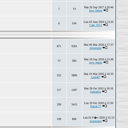
Mar 26 Sep 2017 à 20:46
1
14
love_leeloo
Lun 03 Juin 2024 à 12:01
6
104
Cam_0112
Mer 06 Mai 2026 à 17:37
871
9201
mosmsma
Mer 18 Sep 2019 à 13:48
37
360
love_leeloo
Mar 19 Mai 2026 à 10:35
322
3896
Laura07
Mer 28 Oct 2015 à 18:16
117
1407
lpascalon
Lun 29 Oct 2018 à 11:50
299
3415
Pascal 77
Lun 02 F�v 2026 à 22:13
109
808
mosmsma