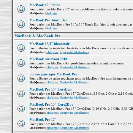
MacBook 12" rétina
Pour parler des MacBook 12" rétina, problèmes matériels, solutions et autre.
Mod�rateur
blackjmac
MacBook Pro Touch Bar
Pour parler des MacBook Pro 13"et 15" Touch Bar (rien à voir avec un bar ;-
Mod�rateur
blackjmac
MacBook & MacBook Pro
MacBook 13,3" blanc/noir
Pour débattre de sujets touchants tous les MacBook sans distinction de 
Mod�rateurs
blackjmac
,
Equipe des Modérateurs
MacBook Air avant 2010
Pour parler des MacBook Air, problèmes matériels, solutions et autre.
Mod�rateurs
blackjmac
,
Equipe des Modérateurs
Forum générique MacBook Pro
Pour débattre de sujets touchants tous les MacBook Pro sans distinction de 
Mod�rateurs
blackjmac
,
Equipe des Modérateurs
MacBook Pro 15" CoreDuo
Pour parler des MacBook Pro 15" CoreDuo (1,83 Ghz, 2 Ghz et 2,16 Ghz), pr
Mod�rateurs
blackjmac
,
Equipe des Modérateurs
MacBook Pro 15" Core2Duo
Pour parler des MacBook Pro 15" Core2Duo (2,16 GHz, 2,2 GHz, 2,33 GHz, 
Mod�rateurs
blackjmac
,
Equipe des Modérateurs
MacBook Pro 17"
Pour parler des MacBook Pro 17" (CoreDuo 2,16 Ghz et Core2Duo 2,33 GHz 
Mod�rateurs
blackjmac
,
Equipe des Modérateurs