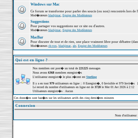
Windows sur Mac
Ce forum se transforme pour parler des soucis (ou non) rencontrés lors de 
Mod�rateurs
blackjmac
,
Equipe des Modérateurs
Suggestions
Pour partager vos suggestions sur ce site ou d'autres.
Mod�rateurs
blackjmac
,
Equipe des Modérateurs
MacBar
Pour discuter de tout et de rien, une place vraiment libre pour débattre (dan
Mod�rateurs
ch-vox
,
blackjmac
,
ale
,
Equipe des Modérateurs
Qui est en ligne ?
Nos membres ont post� un total de
221225
messages
Nous avons
6368
membres enregistr�s
L'utilisateur enregistr� le plus r�cent est
Sterling
Il y a en tout
979
utilisateurs en ligne :: 0 Enregistr�, 0 Invisible et 979 Invit�s 
Le record du nombre d'utilisateurs en ligne est de
3728
le Mer 01 Avr 2026 à 2:12
Utilisateurs enregistr�s : Aucun
Ces donn�es sont bas�es sur les utilisateurs actifs des cinq derni�res minutes
Connexion
Nom d'utilisateur