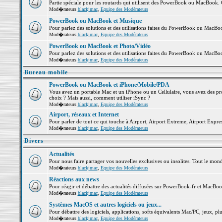
Partie spéciale pour les routards qui utilisent des PowerBook ou MacBook. Co
Mod�rateurs
blackjmac
,
Equipe des Modérateurs
PowerBook ou MacBook et Musique
Pour parlez des solutions et des utilisations faites du PowerBook ou MacB
Mod�rateurs
blackjmac
,
Equipe des Modérateurs
PowerBook ou MacBook et Photo/Vidéo
Pour parlez des solutions et des utilisations faites du PowerBook ou MacBo
Mod�rateurs
blackjmac
,
Equipe des Modérateurs
Bureau mobile
PowerBook ou MacBook et iPhone/Mobile/PDA
Vous avez un portable Mac et un iPhone ou un Cellulaire, vous avez des probl
choix ? Mais aussi, comment utiliser iSync ?
Mod�rateurs
blackjmac
,
Equipe des Modérateurs
Airport, réseaux et Internet
Pour parler de tout ce qui touche à Airport, Airport Extreme, Airport Express 
Mod�rateurs
blackjmac
,
Equipe des Modérateurs
Divers
Actualités
Pour nous faire partager vos nouvelles exclusives ou insolites. Tout le monde 
Mod�rateurs
blackjmac
,
Equipe des Modérateurs
Réactions aux news
Pour réagir et débattre des actualités diffusées sur PowerBook-fr et MacBoo
Mod�rateurs
blackjmac
,
Equipe des Modérateurs
Systèmes MacOS et autres logiciels ou jeux...
Pour débattre des logiciels, applications, softs équivalents Mac/PC, jeux, plu
Mod�rateurs
blackjmac
,
Equipe des Modérateurs