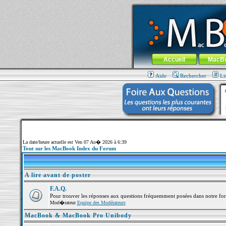
MacBook-fr.com : 100% Apple... 100% nom
Aller au contenu
-
Aller au menu 
Menu général
Accueil
MacB
Aide
Rechercher
Li
La date/heure actuelle est Ven 07 Ao� 2026 à 6:39
Tout sur les MacBook Index du Forum
A lire avant de poster
F.A.Q.
Pour trouver les réponses aux questions fréquemment posées dans notre fo
Mod�rateur
Equipe des Modérateurs
MacBook & MacBook Pro Unibody