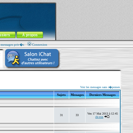
ssiers
À propos
s messages priv�s
Connexion
Voir les messages sans r�ponses
Sujets
Messages
Derniers Messages
Ven 17 Mai 2013 à 12:45
31
33
ch-vox