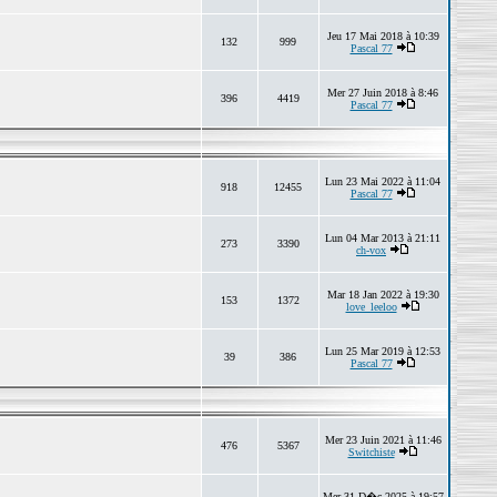
Jeu 17 Mai 2018 à 10:39
132
999
Pascal 77
Mer 27 Juin 2018 à 8:46
396
4419
Pascal 77
Lun 23 Mai 2022 à 11:04
918
12455
Pascal 77
Lun 04 Mar 2013 à 21:11
273
3390
ch-vox
Mar 18 Jan 2022 à 19:30
153
1372
love_leeloo
Lun 25 Mar 2019 à 12:53
39
386
Pascal 77
Mer 23 Juin 2021 à 11:46
476
5367
Switchiste
Mer 31 D�c 2025 à 19:57