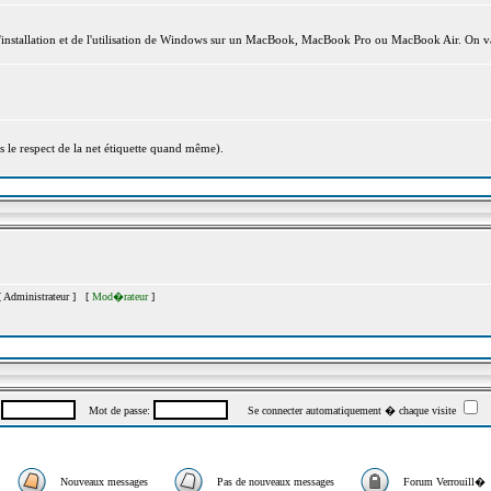
l'installation et de l'utilisation de Windows sur un MacBook, MacBook Pro ou MacBook Air. On va
s le respect de la net étiquette quand même).
[
Administrateur
] [
Mod�rateur
]
:
Mot de passe:
Se connecter automatiquement � chaque visite
Nouveaux messages
Pas de nouveaux messages
Forum Verrouill�