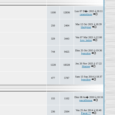
Lun 07 D�c 2015 à 20:11
1100
12836
caramelmou
Mar 12 Oct 2021 à 18:39
250
2404
blackjmac
Ven 07 Mai 2021 à 12:00
329
3443
love_leeloo
Dim 25 Oct 2015 à 19:36
744
9425
lpascalon
Jeu 20 Nov 2025 à 17:22
1228
18328
Maniere
Sam 13 Sep 2014 à 18:37
477
5787
lpascalon
Dim 08 Ao� 2010 à 18:16
155
1102
pascalformac
Ven 25 Avr 2014 à 10:40
236
2504
Pascal 77