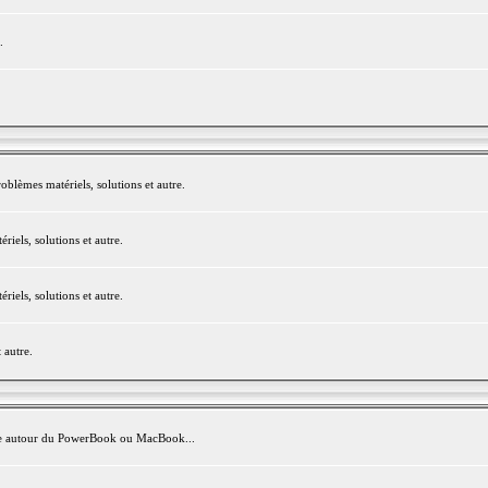
.
blèmes matériels, solutions et autre.
els, solutions et autre.
els, solutions et autre.
 autre.
avite autour du PowerBook ou MacBook...