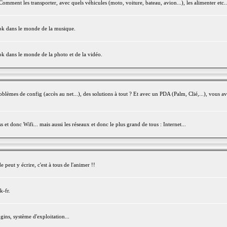
mment les transporter, avec quels véhicules (moto, voiture, bateau, avion...), les alimenter etc..
ook dans le monde de la musique.
ok dans le monde de la photo et de la vidéo.
èmes de config (accès au net...), des solutions à tout ? Et avec un PDA (Palm, Clié,...), vous av
et donc Wifi... mais aussi les réseaux et donc le plus grand de tous : Internet...
peut y écrire, c'est à tous de l'animer !!
k-fr.
gins, système d'exploitation...