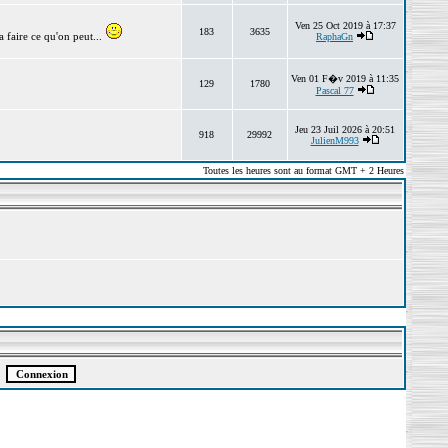
Ven 25 Oct 2019 à 17:37
183
3635
 faire ce qu'on peut...
RaphaGn
Ven 01 F�v 2019 à 11:35
129
1780
Pascal 77
Jeu 23 Juil 2026 à 20:51
918
29992
JulienM993
Toutes les heures sont au format GMT + 2 Heures