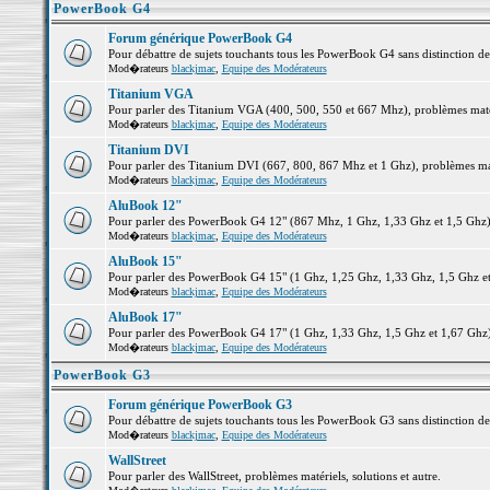
PowerBook G4
Forum générique PowerBook G4
Pour débattre de sujets touchants tous les PowerBook G4 sans distinction d
Mod�rateurs
blackjmac
,
Equipe des Modérateurs
Titanium VGA
Pour parler des Titanium VGA (400, 500, 550 et 667 Mhz), problèmes matéri
Mod�rateurs
blackjmac
,
Equipe des Modérateurs
Titanium DVI
Pour parler des Titanium DVI (667, 800, 867 Mhz et 1 Ghz), problèmes matér
Mod�rateurs
blackjmac
,
Equipe des Modérateurs
AluBook 12"
Pour parler des PowerBook G4 12" (867 Mhz, 1 Ghz, 1,33 Ghz et 1,5 Ghz), p
Mod�rateurs
blackjmac
,
Equipe des Modérateurs
AluBook 15"
Pour parler des PowerBook G4 15" (1 Ghz, 1,25 Ghz, 1,33 Ghz, 1,5 Ghz et 1
Mod�rateurs
blackjmac
,
Equipe des Modérateurs
AluBook 17"
Pour parler des PowerBook G4 17" (1 Ghz, 1,33 Ghz, 1,5 Ghz et 1,67 Ghz), 
Mod�rateurs
blackjmac
,
Equipe des Modérateurs
PowerBook G3
Forum générique PowerBook G3
Pour débattre de sujets touchants tous les PowerBook G3 sans distinction d
Mod�rateurs
blackjmac
,
Equipe des Modérateurs
WallStreet
Pour parler des WallStreet, problèmes matériels, solutions et autre.