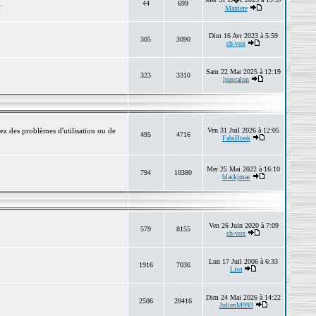
.
44
699
Maniere
Dim 16 Avr 2023 à 5:59
305
3090
ch-vox
Sam 22 Mar 2025 à 12:19
323
3310
lpascalon
ez des problèmes d'utilisation ou de
Ven 31 Juil 2026 à 12:05
495
4716
FabiBook
Mer 25 Mai 2022 à 16:10
794
10380
blackjmac
Ven 26 Juin 2020 à 7:09
579
8155
ch-vox
Lun 17 Juil 2006 à 6:33
1916
7036
Lisa
Dim 24 Mai 2026 à 14:22
2506
28416
JulienM993