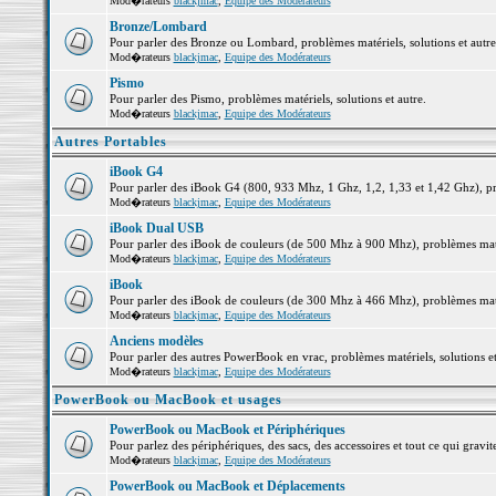
Mod�rateurs
blackjmac
,
Equipe des Modérateurs
Bronze/Lombard
Pour parler des Bronze ou Lombard, problèmes matériels, solutions et autre
Mod�rateurs
blackjmac
,
Equipe des Modérateurs
Pismo
Pour parler des Pismo, problèmes matériels, solutions et autre.
Mod�rateurs
blackjmac
,
Equipe des Modérateurs
Autres Portables
iBook G4
Pour parler des iBook G4 (800, 933 Mhz, 1 Ghz, 1,2, 1,33 et 1,42 Ghz), pro
Mod�rateurs
blackjmac
,
Equipe des Modérateurs
iBook Dual USB
Pour parler des iBook de couleurs (de 500 Mhz à 900 Mhz), problèmes matéri
Mod�rateurs
blackjmac
,
Equipe des Modérateurs
iBook
Pour parler des iBook de couleurs (de 300 Mhz à 466 Mhz), problèmes matéri
Mod�rateurs
blackjmac
,
Equipe des Modérateurs
Anciens modèles
Pour parler des autres PowerBook en vrac, problèmes matériels, solutions et
Mod�rateurs
blackjmac
,
Equipe des Modérateurs
PowerBook ou MacBook et usages
PowerBook ou MacBook et Périphériques
Pour parlez des périphériques, des sacs, des accessoires et tout ce qui gr
Mod�rateurs
blackjmac
,
Equipe des Modérateurs
PowerBook ou MacBook et Déplacements