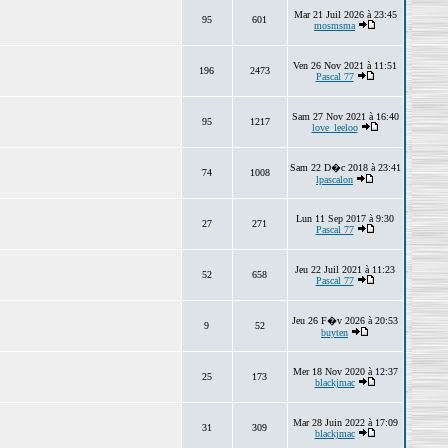
Mar 21 Juil 2026 à 23:45
95
601
mosmsma
Ven 26 Nov 2021 à 11:51
196
2473
Pascal 77
Sam 27 Nov 2021 à 16:40
95
1217
love_leeloo
Sam 22 D�c 2018 à 23:41
74
1008
lpascalon
Lun 11 Sep 2017 à 9:30
27
271
Pascal 77
Jeu 22 Juil 2021 à 11:23
52
658
Pascal 77
Jeu 26 F�v 2026 à 20:53
9
52
buyten
Mer 18 Nov 2020 à 12:37
25
173
blackjmac
Mar 28 Juin 2022 à 17:09
31
309
blackjmac