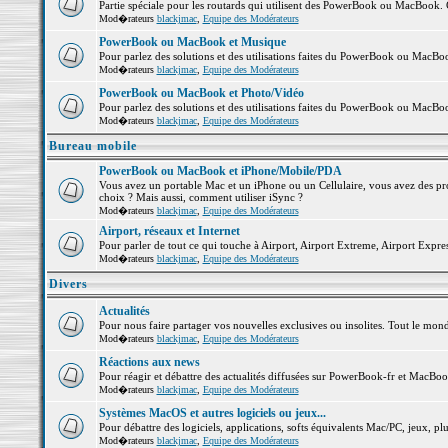
Partie spéciale pour les routards qui utilisent des PowerBook ou MacBook. Co
Mod�rateurs
blackjmac
,
Equipe des Modérateurs
PowerBook ou MacBook et Musique
Pour parlez des solutions et des utilisations faites du PowerBook ou MacB
Mod�rateurs
blackjmac
,
Equipe des Modérateurs
PowerBook ou MacBook et Photo/Vidéo
Pour parlez des solutions et des utilisations faites du PowerBook ou MacBo
Mod�rateurs
blackjmac
,
Equipe des Modérateurs
Bureau mobile
PowerBook ou MacBook et iPhone/Mobile/PDA
Vous avez un portable Mac et un iPhone ou un Cellulaire, vous avez des probl
choix ? Mais aussi, comment utiliser iSync ?
Mod�rateurs
blackjmac
,
Equipe des Modérateurs
Airport, réseaux et Internet
Pour parler de tout ce qui touche à Airport, Airport Extreme, Airport Express 
Mod�rateurs
blackjmac
,
Equipe des Modérateurs
Divers
Actualités
Pour nous faire partager vos nouvelles exclusives ou insolites. Tout le monde 
Mod�rateurs
blackjmac
,
Equipe des Modérateurs
Réactions aux news
Pour réagir et débattre des actualités diffusées sur PowerBook-fr et MacBoo
Mod�rateurs
blackjmac
,
Equipe des Modérateurs
Systèmes MacOS et autres logiciels ou jeux...
Pour débattre des logiciels, applications, softs équivalents Mac/PC, jeux, plu
Mod�rateurs
blackjmac
,
Equipe des Modérateurs