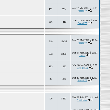
Jeu 17 Mai 2018 à 10:39
132
999
Pascal 77
Mer 27 Juin 2018 à 8:46
396
4419
Pascal 77
Lun 23 Mai 2022 à 11:04
918
12455
Pascal 77
Lun 04 Mar 2013 à 21:11
273
3390
ch-vox
Mar 18 Jan 2022 à 19:30
153
1372
love_leeloo
Lun 25 Mar 2019 à 12:53
39
386
Pascal 77
Mer 23 Juin 2021 à 11:46
476
5367
Switchiste
Mer 31 D�c 2025 à 19:57