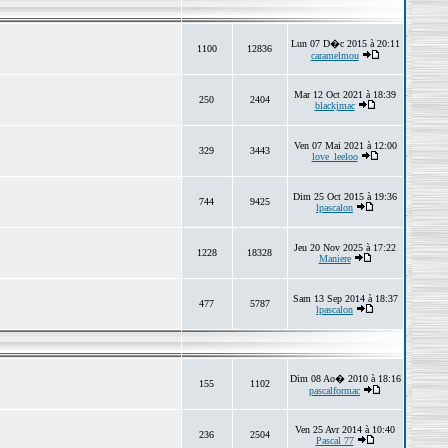
Lun 07 D�c 2015 à 20:11
1100
12836
caramelmou
Mar 12 Oct 2021 à 18:39
250
2404
blackjmac
Ven 07 Mai 2021 à 12:00
329
3443
love_leeloo
Dim 25 Oct 2015 à 19:36
744
9425
lpascalon
Jeu 20 Nov 2025 à 17:22
1228
18328
Maniere
Sam 13 Sep 2014 à 18:37
477
5787
lpascalon
Dim 08 Ao� 2010 à 18:16
155
1102
pascalformac
Ven 25 Avr 2014 à 10:40
236
2504
Pascal 77