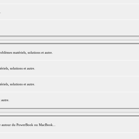
.
blèmes matériels, solutions et autre.
els, solutions et autre.
els, solutions et autre.
 autre.
avite autour du PowerBook ou MacBook...