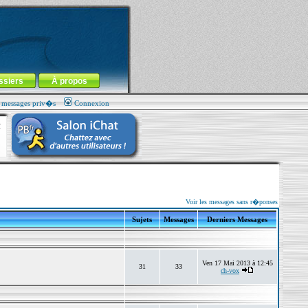
ssiers
À propos
s messages priv�s
Connexion
Voir les messages sans r�ponses
Sujets
Messages
Derniers Messages
Ven 17 Mai 2013 à 12:45
31
33
ch-vox