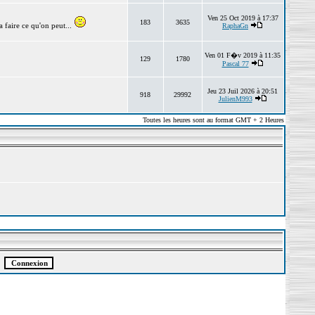
Ven 25 Oct 2019 à 17:37
183
3635
 faire ce qu'on peut...
RaphaGn
Ven 01 F�v 2019 à 11:35
129
1780
Pascal 77
Jeu 23 Juil 2026 à 20:51
918
29992
JulienM993
Toutes les heures sont au format GMT + 2 Heures