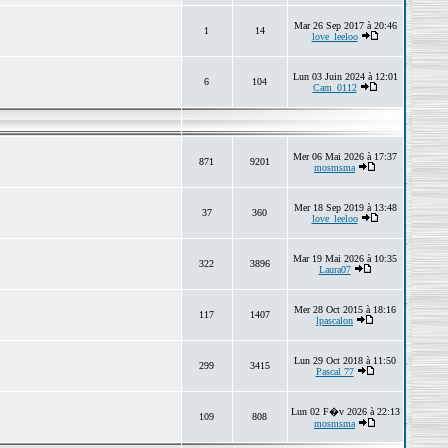
Mar 26 Sep 2017 à 20:46
1
14
love_leeloo
Lun 03 Juin 2024 à 12:01
6
104
Cam_0112
Mer 06 Mai 2026 à 17:37
871
9201
mosmsma
Mer 18 Sep 2019 à 13:48
37
360
love_leeloo
Mar 19 Mai 2026 à 10:35
322
3896
Laura07
Mer 28 Oct 2015 à 18:16
117
1407
lpascalon
Lun 29 Oct 2018 à 11:50
299
3415
Pascal 77
Lun 02 F�v 2026 à 22:13
109
808
mosmsma