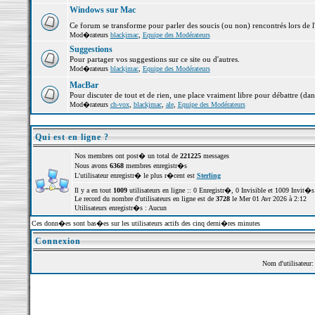
Windows sur Mac
Ce forum se transforme pour parler des soucis (ou non) rencontrés lors de 
Mod�rateurs
blackjmac
,
Equipe des Modérateurs
Suggestions
Pour partager vos suggestions sur ce site ou d'autres.
Mod�rateurs
blackjmac
,
Equipe des Modérateurs
MacBar
Pour discuter de tout et de rien, une place vraiment libre pour débattre (dan
Mod�rateurs
ch-vox
,
blackjmac
,
ale
,
Equipe des Modérateurs
Qui est en ligne ?
Nos membres ont post� un total de
221225
messages
Nous avons
6368
membres enregistr�s
L'utilisateur enregistr� le plus r�cent est
Sterling
Il y a en tout
1009
utilisateurs en ligne :: 0 Enregistr�, 0 Invisible et 1009 Invit
Le record du nombre d'utilisateurs en ligne est de
3728
le Mer 01 Avr 2026 à 2:12
Utilisateurs enregistr�s : Aucun
Ces donn�es sont bas�es sur les utilisateurs actifs des cinq derni�res minutes
Connexion
Nom d'utilisateur