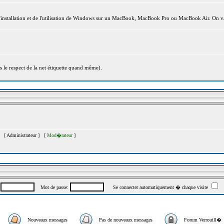
l'installation et de l'utilisation de Windows sur un MacBook, MacBook Pro ou MacBook Air. On va
s le respect de la net étiquette quand même).
�s [
Administrateur
] [
Mod�rateur
]
:
Mot de passe:
Se connecter automatiquement � chaque visite
Nouveaux messages
Pas de nouveaux messages
Forum Verrouill�