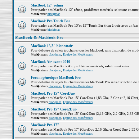
MacBook 12" rétina
Pour parler des MacBook 12" rétina, problèmes matériels, solutions et autre.
Mod�rateur
blackjmac
MacBook Pro Touch Bar
Pour parler des MacBook Pro 13"et 15" Touch Bar (rien à voir avec un bar ;-
Mod�rateur
blackjmac
MacBook & MacBook Pro
MacBook 13,3" blanc/noir
Pour débattre de sujets touchants tous les MacBook sans distinction de 
Mod�rateurs
blackjmac
,
Equipe des Modérateurs
MacBook Air avant 2010
Pour parler des MacBook Air, problèmes matériels, solutions et autre.
Mod�rateurs
blackjmac
,
Equipe des Modérateurs
Forum générique MacBook Pro
Pour débattre de sujets touchants tous les MacBook Pro sans distinction de 
Mod�rateurs
blackjmac
,
Equipe des Modérateurs
MacBook Pro 15" CoreDuo
Pour parler des MacBook Pro 15" CoreDuo (1,83 Ghz, 2 Ghz et 2,16 Ghz), pr
Mod�rateurs
blackjmac
,
Equipe des Modérateurs
MacBook Pro 15" Core2Duo
Pour parler des MacBook Pro 15" Core2Duo (2,16 GHz, 2,2 GHz, 2,33 GHz, 
Mod�rateurs
blackjmac
,
Equipe des Modérateurs
MacBook Pro 17"
Pour parler des MacBook Pro 17" (CoreDuo 2,16 Ghz et Core2Duo 2,33 GHz 
Mod�rateurs
blackjmac
,
Equipe des Modérateurs