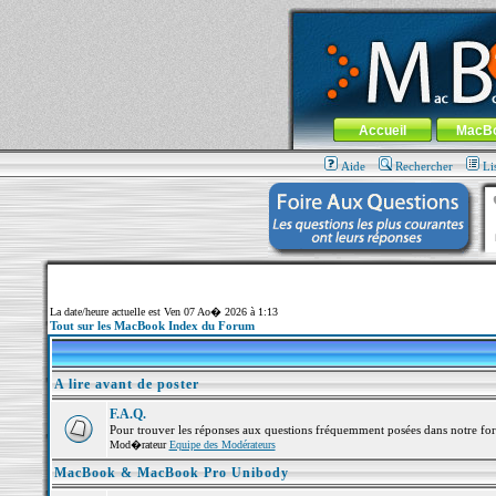
MacBook-fr.com : 100% Apple... 100% nom
Aller au contenu
-
Aller au menu 
Menu général
Accueil
MacB
Aide
Rechercher
Li
La date/heure actuelle est Ven 07 Ao� 2026 à 1:13
Tout sur les MacBook Index du Forum
A lire avant de poster
F.A.Q.
Pour trouver les réponses aux questions fréquemment posées dans notre fo
Mod�rateur
Equipe des Modérateurs
MacBook & MacBook Pro Unibody