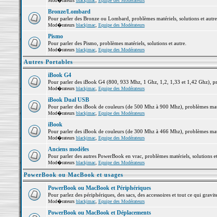
Mod�rateurs
blackjmac
,
Equipe des Modérateurs
Bronze/Lombard
Pour parler des Bronze ou Lombard, problèmes matériels, solutions et autre
Mod�rateurs
blackjmac
,
Equipe des Modérateurs
Pismo
Pour parler des Pismo, problèmes matériels, solutions et autre.
Mod�rateurs
blackjmac
,
Equipe des Modérateurs
Autres Portables
iBook G4
Pour parler des iBook G4 (800, 933 Mhz, 1 Ghz, 1,2, 1,33 et 1,42 Ghz), pro
Mod�rateurs
blackjmac
,
Equipe des Modérateurs
iBook Dual USB
Pour parler des iBook de couleurs (de 500 Mhz à 900 Mhz), problèmes matéri
Mod�rateurs
blackjmac
,
Equipe des Modérateurs
iBook
Pour parler des iBook de couleurs (de 300 Mhz à 466 Mhz), problèmes matéri
Mod�rateurs
blackjmac
,
Equipe des Modérateurs
Anciens modèles
Pour parler des autres PowerBook en vrac, problèmes matériels, solutions et
Mod�rateurs
blackjmac
,
Equipe des Modérateurs
PowerBook ou MacBook et usages
PowerBook ou MacBook et Périphériques
Pour parlez des périphériques, des sacs, des accessoires et tout ce qui gr
Mod�rateurs
blackjmac
,
Equipe des Modérateurs
PowerBook ou MacBook et Déplacements