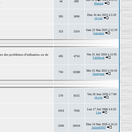
.
44
699
Maniere
Dim 16 Avr 2023 à 5:59
305
3090
ch-vox
Sam 22 Mar 2025 à 12:19
323
3310
lpascalon
ez des problèmes d'utilisation ou de
Ven 31 Juil 2026 à 12:05
495
4716
FabiBook
Mer 25 Mai 2022 à 16:10
794
10380
blackjmac
Ven 26 Juin 2020 à 7:09
579
8155
ch-vox
Lun 17 Juil 2006 à 6:33
1916
7036
Lisa
Dim 24 Mai 2026 à 14:22
2506
28416
JulienM993