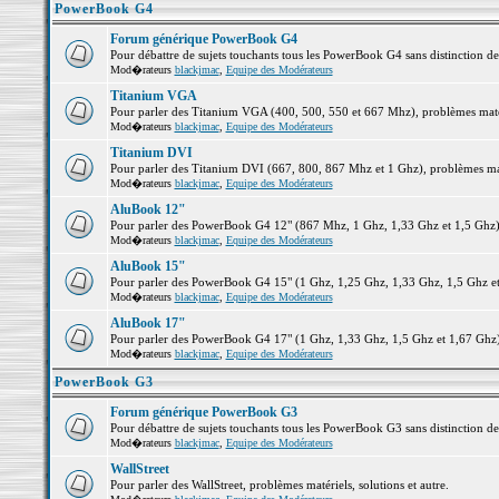
PowerBook G4
Forum générique PowerBook G4
Pour débattre de sujets touchants tous les PowerBook G4 sans distinction d
Mod�rateurs
blackjmac
,
Equipe des Modérateurs
Titanium VGA
Pour parler des Titanium VGA (400, 500, 550 et 667 Mhz), problèmes matéri
Mod�rateurs
blackjmac
,
Equipe des Modérateurs
Titanium DVI
Pour parler des Titanium DVI (667, 800, 867 Mhz et 1 Ghz), problèmes matér
Mod�rateurs
blackjmac
,
Equipe des Modérateurs
AluBook 12"
Pour parler des PowerBook G4 12" (867 Mhz, 1 Ghz, 1,33 Ghz et 1,5 Ghz), p
Mod�rateurs
blackjmac
,
Equipe des Modérateurs
AluBook 15"
Pour parler des PowerBook G4 15" (1 Ghz, 1,25 Ghz, 1,33 Ghz, 1,5 Ghz et 1
Mod�rateurs
blackjmac
,
Equipe des Modérateurs
AluBook 17"
Pour parler des PowerBook G4 17" (1 Ghz, 1,33 Ghz, 1,5 Ghz et 1,67 Ghz), 
Mod�rateurs
blackjmac
,
Equipe des Modérateurs
PowerBook G3
Forum générique PowerBook G3
Pour débattre de sujets touchants tous les PowerBook G3 sans distinction d
Mod�rateurs
blackjmac
,
Equipe des Modérateurs
WallStreet
Pour parler des WallStreet, problèmes matériels, solutions et autre.