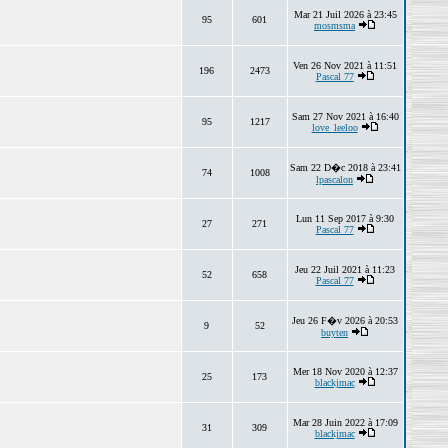
Mar 21 Juil 2026 à 23:45
95
601
mosmsma
Ven 26 Nov 2021 à 11:51
196
2473
Pascal 77
Sam 27 Nov 2021 à 16:40
95
1217
love_leeloo
Sam 22 D�c 2018 à 23:41
74
1008
lpascalon
Lun 11 Sep 2017 à 9:30
27
271
Pascal 77
Jeu 22 Juil 2021 à 11:23
52
658
Pascal 77
Jeu 26 F�v 2026 à 20:53
9
52
buyten
Mer 18 Nov 2020 à 12:37
25
173
blackjmac
Mar 28 Juin 2022 à 17:09
31
309
blackjmac