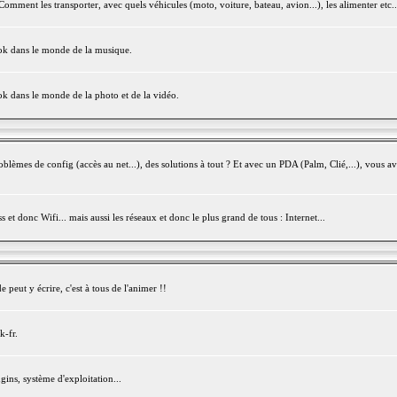
mment les transporter, avec quels véhicules (moto, voiture, bateau, avion...), les alimenter etc..
ook dans le monde de la musique.
ok dans le monde de la photo et de la vidéo.
èmes de config (accès au net...), des solutions à tout ? Et avec un PDA (Palm, Clié,...), vous av
et donc Wifi... mais aussi les réseaux et donc le plus grand de tous : Internet...
peut y écrire, c'est à tous de l'animer !!
k-fr.
gins, système d'exploitation...