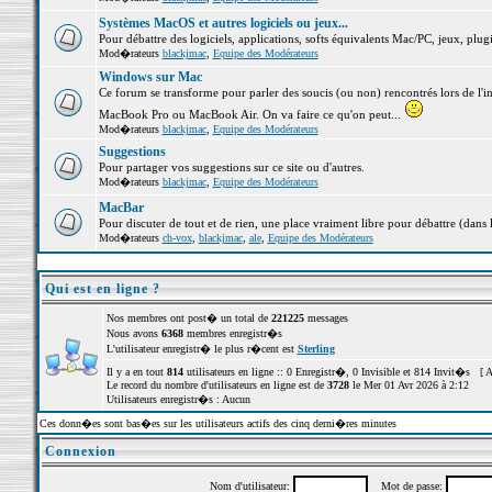
Systèmes MacOS et autres logiciels ou jeux...
Pour débattre des logiciels, applications, softs équivalents Mac/PC, jeux, plugi
Mod�rateurs
blackjmac
,
Equipe des Modérateurs
Windows sur Mac
Ce forum se transforme pour parler des soucis (ou non) rencontrés lors de l'i
MacBook Pro ou MacBook Air. On va faire ce qu'on peut...
Mod�rateurs
blackjmac
,
Equipe des Modérateurs
Suggestions
Pour partager vos suggestions sur ce site ou d'autres.
Mod�rateurs
blackjmac
,
Equipe des Modérateurs
MacBar
Pour discuter de tout et de rien, une place vraiment libre pour débattre (dans 
Mod�rateurs
ch-vox
,
blackjmac
,
ale
,
Equipe des Modérateurs
Qui est en ligne ?
Nos membres ont post� un total de
221225
messages
Nous avons
6368
membres enregistr�s
L'utilisateur enregistr� le plus r�cent est
Sterling
Il y a en tout
814
utilisateurs en ligne :: 0 Enregistr�, 0 Invisible et 814 Invit�s [
A
Le record du nombre d'utilisateurs en ligne est de
3728
le Mer 01 Avr 2026 à 2:12
Utilisateurs enregistr�s : Aucun
Ces donn�es sont bas�es sur les utilisateurs actifs des cinq derni�res minutes
Connexion
Nom d'utilisateur:
Mot de passe: