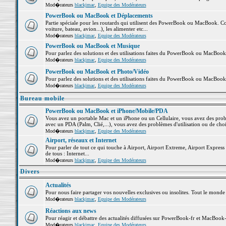
Mod�rateurs
blackjmac
,
Equipe des Modérateurs
PowerBook ou MacBook et Déplacements
Partie spéciale pour les routards qui utilisent des PowerBook ou MacBook. Co
voiture, bateau, avion...), les alimenter etc...
Mod�rateurs
blackjmac
,
Equipe des Modérateurs
PowerBook ou MacBook et Musique
Pour parlez des solutions et des utilisations faites du PowerBook ou MacBoo
Mod�rateurs
blackjmac
,
Equipe des Modérateurs
PowerBook ou MacBook et Photo/Vidéo
Pour parlez des solutions et des utilisations faites du PowerBook ou MacBook
Mod�rateurs
blackjmac
,
Equipe des Modérateurs
Bureau mobile
PowerBook ou MacBook et iPhone/Mobile/PDA
Vous avez un portable Mac et un iPhone ou un Cellulaire, vous avez des problè
avec un PDA (Palm, Clié,...), vous avez des problèmes d'utilisation ou de cho
Mod�rateurs
blackjmac
,
Equipe des Modérateurs
Airport, réseaux et Internet
Pour parler de tout ce qui touche à Airport, Airport Extreme, Airport Express e
de tous : Internet...
Mod�rateurs
blackjmac
,
Equipe des Modérateurs
Divers
Actualités
Pour nous faire partager vos nouvelles exclusives ou insolites. Tout le monde pe
Mod�rateurs
blackjmac
,
Equipe des Modérateurs
Réactions aux news
Pour réagir et débattre des actualités diffusées sur PowerBook-fr et MacBook-
Mod�rateurs
blackjmac
,
Equipe des Modérateurs