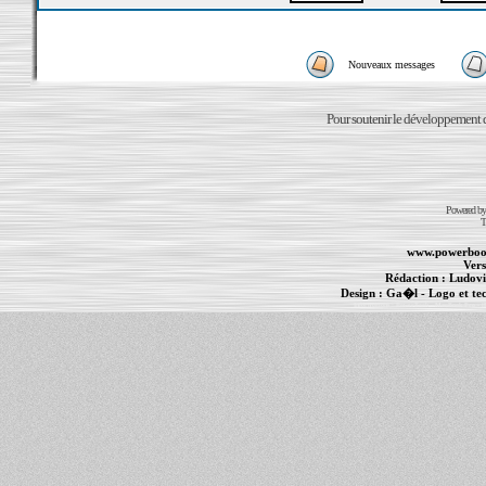
Nouveaux messages
Pour soutenir le développement du
Powered b
T
www.powerboo
Vers
Rédaction :
Ludovi
Design :
Ga�l
- Logo et te
Informations :
PowerBook
-
MacBook Pro
-
i