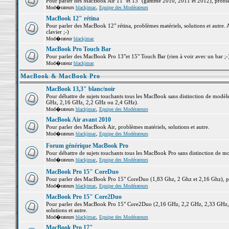
Pour parler des MacBook Air 11" et 13" (gamme 2010, 2011 et 2012), problème
Mod�rateurs
blackjmac
,
Equipe des Modérateurs
MacBook 12" rétina
Pour parler des MacBook 12" rétina, problèmes matériels, solutions et autre. 
clavier ;-)
Mod�rateur
blackjmac
MacBook Pro Touch Bar
Pour parler des MacBook Pro 13"et 15" Touch Bar (rien à voir avec un bar ;-) 
Mod�rateur
blackjmac
MacBook & MacBook Pro
MacBook 13,3" blanc/noir
Pour débattre de sujets touchants tous les MacBook sans distinction de mo
GHz, 2,16 GHz, 2,2 GHz ou 2,4 GHz).
Mod�rateurs
blackjmac
,
Equipe des Modérateurs
MacBook Air avant 2010
Pour parler des MacBook Air, problèmes matériels, solutions et autre.
Mod�rateurs
blackjmac
,
Equipe des Modérateurs
Forum générique MacBook Pro
Pour débattre de sujets touchants tous les MacBook Pro sans distinction de mo
Mod�rateurs
blackjmac
,
Equipe des Modérateurs
MacBook Pro 15" CoreDuo
Pour parler des MacBook Pro 15" CoreDuo (1,83 Ghz, 2 Ghz et 2,16 Ghz), pro
Mod�rateurs
blackjmac
,
Equipe des Modérateurs
MacBook Pro 15" Core2Duo
Pour parler des MacBook Pro 15" Core2Duo (2,16 GHz, 2,2 GHz, 2,33 GHz, 
solutions et autre.
Mod�rateurs
blackjmac
,
Equipe des Modérateurs
MacBook Pro 17"