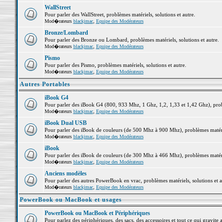
WallStreet
Pour parler des WallStreet, problèmes matériels, solutions et autre.
Mod�rateurs
blackjmac
,
Equipe des Modérateurs
Bronze/Lombard
Pour parler des Bronze ou Lombard, problèmes matériels, solutions et autre.
Mod�rateurs
blackjmac
,
Equipe des Modérateurs
Pismo
Pour parler des Pismo, problèmes matériels, solutions et autre.
Mod�rateurs
blackjmac
,
Equipe des Modérateurs
Autres Portables
iBook G4
Pour parler des iBook G4 (800, 933 Mhz, 1 Ghz, 1,2, 1,33 et 1,42 Ghz), probl
Mod�rateurs
blackjmac
,
Equipe des Modérateurs
iBook Dual USB
Pour parler des iBook de couleurs (de 500 Mhz à 900 Mhz), problèmes matériel
Mod�rateurs
blackjmac
,
Equipe des Modérateurs
iBook
Pour parler des iBook de couleurs (de 300 Mhz à 466 Mhz), problèmes matériel
Mod�rateurs
blackjmac
,
Equipe des Modérateurs
Anciens modèles
Pour parler des autres PowerBook en vrac, problèmes matériels, solutions et a
Mod�rateurs
blackjmac
,
Equipe des Modérateurs
PowerBook ou MacBook et usages
PowerBook ou MacBook et Périphériques
Pour parlez des périphériques, des sacs, des accessoires et tout ce qui grav