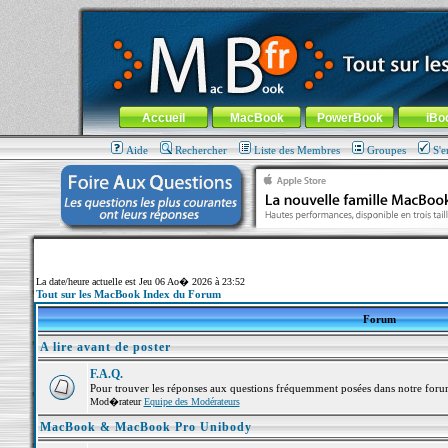
MacBook-fr.com : 100% Apple... 100% nomade !
Aller au contenu
-
Aller au menu général
-
Aller au menu de la
Menu général
Accueil
MacBook
PowerBook
iBo
Aide
Rechercher
Liste des Membres
Groupes
S'e
La date/heure actuelle est Jeu 06 Ao� 2026 à 23:52
Tout sur les MacBook Index du Forum
Forum
A lire avant de poster
F.A.Q.
Pour trouver les réponses aux questions fréquemment posées dans notre foru
Mod�rateur
Equipe des Modérateurs
MacBook & MacBook Pro Unibody