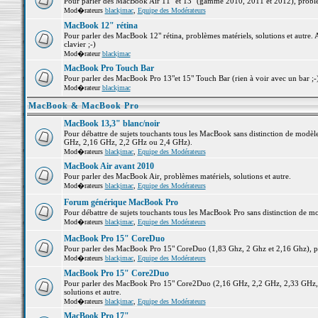
Pour parler des MacBook Air 11" et 13" (gamme 2010, 2011 et 2012), problème
Mod�rateurs
blackjmac
,
Equipe des Modérateurs
MacBook 12" rétina
Pour parler des MacBook 12" rétina, problèmes matériels, solutions et autre. 
clavier ;-)
Mod�rateur
blackjmac
MacBook Pro Touch Bar
Pour parler des MacBook Pro 13"et 15" Touch Bar (rien à voir avec un bar ;-) 
Mod�rateur
blackjmac
MacBook & MacBook Pro
MacBook 13,3" blanc/noir
Pour débattre de sujets touchants tous les MacBook sans distinction de mo
GHz, 2,16 GHz, 2,2 GHz ou 2,4 GHz).
Mod�rateurs
blackjmac
,
Equipe des Modérateurs
MacBook Air avant 2010
Pour parler des MacBook Air, problèmes matériels, solutions et autre.
Mod�rateurs
blackjmac
,
Equipe des Modérateurs
Forum générique MacBook Pro
Pour débattre de sujets touchants tous les MacBook Pro sans distinction de mo
Mod�rateurs
blackjmac
,
Equipe des Modérateurs
MacBook Pro 15" CoreDuo
Pour parler des MacBook Pro 15" CoreDuo (1,83 Ghz, 2 Ghz et 2,16 Ghz), pro
Mod�rateurs
blackjmac
,
Equipe des Modérateurs
MacBook Pro 15" Core2Duo
Pour parler des MacBook Pro 15" Core2Duo (2,16 GHz, 2,2 GHz, 2,33 GHz, 
solutions et autre.
Mod�rateurs
blackjmac
,
Equipe des Modérateurs
MacBook Pro 17"