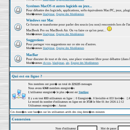
Systèmes MacOS et autres logiciels ou jeux...
Pour débattre des logiciels, applications, softs équivalents Mac/PC, jeux, plugi
Mod�rateurs
blackjmac
,
Equipe des Modérateurs
Windows sur Mac
Ce forum se transforme pour parler des soucis (ou non) rencontrés lors de l'i
MacBook Pro ou MacBook Air. On va faire ce qu'on peut...
Mod�rateurs
blackjmac
,
Equipe des Modérateurs
Suggestions
Pour partager vos suggestions sur ce site ou d'autres.
Mod�rateurs
blackjmac
,
Equipe des Modérateurs
MacBar
Pour discuter de tout et de rien, une place vraiment libre pour débattre (dans 
Mod�rateurs
ch-vox
,
blackjmac
,
ale
,
Equipe des Modérateurs
Qui est en ligne ?
Nos membres ont post� un total de
221225
messages
Nous avons
6368
membres enregistr�s
L'utilisateur enregistr� le plus r�cent est
Sterling
Il y a en tout
833
utilisateurs en ligne :: 0 Enregistr�, 0 Invisible et 833 Invit�s [
A
Le record du nombre d'utilisateurs en ligne est de
3728
le Mer 01 Avr 2026 à 2:12
Utilisateurs enregistr�s : Aucun
Ces donn�es sont bas�es sur les utilisateurs actifs des cinq derni�res minutes
Connexion
Nom d'utilisateur:
Mot de passe: