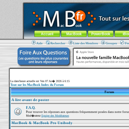
MacBook-fr.com : 100% Apple... 100% nomade !
Aller au contenu
-
Aller au menu général
-
Aller au menu de la
Menu général
Accueil
MacBook
PowerBook
iBo
Aide
Rechercher
Liste des Membres
Groupes
S'e
La date/heure actuelle est Ven 07 Ao� 2026 à 6:15
Tout sur les MacBook Index du Forum
Forum
A lire avant de poster
F.A.Q.
Pour trouver les réponses aux questions fréquemment posées dans notre foru
Mod�rateur
Equipe des Modérateurs
MacBook & MacBook Pro Unibody