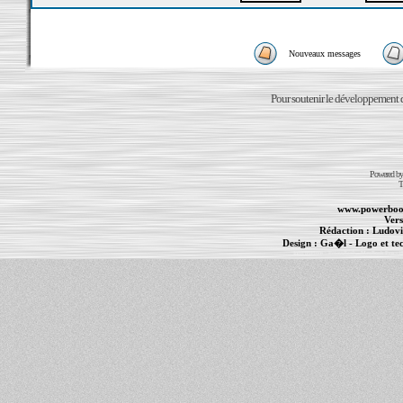
Nouveaux messages
Pour soutenir le développement du
Powered b
T
www.powerboo
Vers
Rédaction :
Ludovi
Design :
Ga�l
- Logo et te
Informations :
PowerBook
-
MacBook Pro
-
i