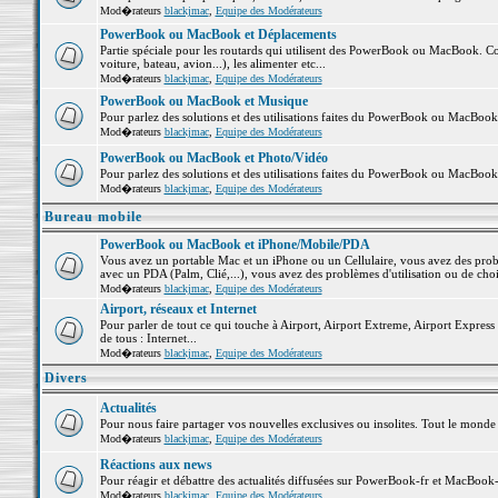
Mod�rateurs
blackjmac
,
Equipe des Modérateurs
PowerBook ou MacBook et Déplacements
Partie spéciale pour les routards qui utilisent des PowerBook ou MacBook. Co
voiture, bateau, avion...), les alimenter etc...
Mod�rateurs
blackjmac
,
Equipe des Modérateurs
PowerBook ou MacBook et Musique
Pour parlez des solutions et des utilisations faites du PowerBook ou MacBoo
Mod�rateurs
blackjmac
,
Equipe des Modérateurs
PowerBook ou MacBook et Photo/Vidéo
Pour parlez des solutions et des utilisations faites du PowerBook ou MacBook
Mod�rateurs
blackjmac
,
Equipe des Modérateurs
Bureau mobile
PowerBook ou MacBook et iPhone/Mobile/PDA
Vous avez un portable Mac et un iPhone ou un Cellulaire, vous avez des problè
avec un PDA (Palm, Clié,...), vous avez des problèmes d'utilisation ou de cho
Mod�rateurs
blackjmac
,
Equipe des Modérateurs
Airport, réseaux et Internet
Pour parler de tout ce qui touche à Airport, Airport Extreme, Airport Express e
de tous : Internet...
Mod�rateurs
blackjmac
,
Equipe des Modérateurs
Divers
Actualités
Pour nous faire partager vos nouvelles exclusives ou insolites. Tout le monde pe
Mod�rateurs
blackjmac
,
Equipe des Modérateurs
Réactions aux news
Pour réagir et débattre des actualités diffusées sur PowerBook-fr et MacBook-
Mod�rateurs
blackjmac
,
Equipe des Modérateurs