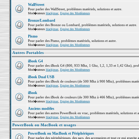
WallStreet
Pour parler des WallStreet, problèmes matériels, solutions et autre.
Mod�rateurs
blackjmac
,
Equipe des Modérateurs
Bronze/Lombard
Pour parler des Bronze ou Lombard, problèmes matériels, solutions et autre.
Mod�rateurs
blackjmac
,
Equipe des Modérateurs
Pismo
Pour parler des Pismo, problèmes matériels, solutions et autre.
Mod�rateurs
blackjmac
,
Equipe des Modérateurs
Autres Portables
iBook G4
Pour parler des iBook G4 (800, 933 Mhz, 1 Ghz, 1,2, 1,33 et 1,42 Ghz), probl
Mod�rateurs
blackjmac
,
Equipe des Modérateurs
iBook Dual USB
Pour parler des iBook de couleurs (de 500 Mhz à 900 Mhz), problèmes matériel
Mod�rateurs
blackjmac
,
Equipe des Modérateurs
iBook
Pour parler des iBook de couleurs (de 300 Mhz à 466 Mhz), problèmes matériel
Mod�rateurs
blackjmac
,
Equipe des Modérateurs
Anciens modèles
Pour parler des autres PowerBook en vrac, problèmes matériels, solutions et a
Mod�rateurs
blackjmac
,
Equipe des Modérateurs
PowerBook ou MacBook et usages
PowerBook ou MacBook et Périphériques
Pour parlez des périphériques, des sacs, des accessoires et tout ce qui grav