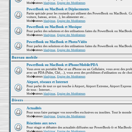
Mod�rateurs
blackjmac
,
Equipe des Modérateurs
PowerBook ou MacBook et Déplacements
Partie spéciale pour les routards qui utilisent des PowerBook ou MacBook. Co
voiture, bateau, avion...), les alimenter etc...
Mod�rateurs
blackjmac
,
Equipe des Modérateurs
PowerBook ou MacBook et Musique
Pour parlez des solutions et des utilisations faites du PowerBook ou MacBoo
Mod�rateurs
blackjmac
,
Equipe des Modérateurs
PowerBook ou MacBook et Photo/Vidéo
Pour parlez des solutions et des utilisations faites du PowerBook ou MacBook
Mod�rateurs
blackjmac
,
Equipe des Modérateurs
Bureau mobile
PowerBook ou MacBook et iPhone/Mobile/PDA
Vous avez un portable Mac et un iPhone ou un Cellulaire, vous avez des problè
avec un PDA (Palm, Clié,...), vous avez des problèmes d'utilisation ou de cho
Mod�rateurs
blackjmac
,
Equipe des Modérateurs
Airport, réseaux et Internet
Pour parler de tout ce qui touche à Airport, Airport Extreme, Airport Express e
de tous : Internet...
Mod�rateurs
blackjmac
,
Equipe des Modérateurs
Divers
Actualités
Pour nous faire partager vos nouvelles exclusives ou insolites. Tout le monde pe
Mod�rateurs
blackjmac
,
Equipe des Modérateurs
Réactions aux news
Pour réagir et débattre des actualités diffusées sur PowerBook-fr et MacBook-
Mod�rateurs
blackjmac
,
Equipe des Modérateurs