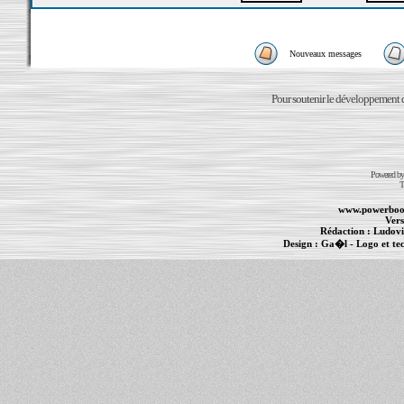
Nouveaux messages
Pour soutenir le développement du
Powered b
T
www.powerboo
Vers
Rédaction :
Ludovi
Design :
Ga�l
- Logo et te
Informations :
PowerBook
-
MacBook Pro
-
i