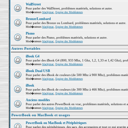
WallStreet
Pour parler des WallStreet, problèmes matériels, solutions et autre.
Mod�rateurs
blackjmac
,
Equipe des Modérateurs
Bronze/Lombard
Pour parler des Bronze ou Lombard, problèmes matériels, solutions et autre.
Mod�rateurs
blackjmac
,
Equipe des Modérateurs
Pismo
Pour parler des Pismo, problèmes matériels, solutions et autre.
Mod�rateurs
blackjmac
,
Equipe des Modérateurs
Autres Portables
iBook G4
Pour parler des iBook G4 (800, 933 Mhz, 1 Ghz, 1,2, 1,33 et 1,42 Ghz), probl
Mod�rateurs
blackjmac
,
Equipe des Modérateurs
iBook Dual USB
Pour parler des iBook de couleurs (de 500 Mhz à 900 Mhz), problèmes matériel
Mod�rateurs
blackjmac
,
Equipe des Modérateurs
iBook
Pour parler des iBook de couleurs (de 300 Mhz à 466 Mhz), problèmes matériel
Mod�rateurs
blackjmac
,
Equipe des Modérateurs
Anciens modèles
Pour parler des autres PowerBook en vrac, problèmes matériels, solutions et a
Mod�rateurs
blackjmac
,
Equipe des Modérateurs
PowerBook ou MacBook et usages
PowerBook ou MacBook et Périphériques
Pour parlez des périphériques, des sacs, des accessoires et tout ce qui grav