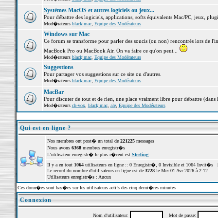
Systèmes MacOS et autres logiciels ou jeux...
Pour débattre des logiciels, applications, softs équivalents Mac/PC, jeux, plugi
Mod�rateurs
blackjmac
,
Equipe des Modérateurs
Windows sur Mac
Ce forum se transforme pour parler des soucis (ou non) rencontrés lors de l'i
MacBook Pro ou MacBook Air. On va faire ce qu'on peut...
Mod�rateurs
blackjmac
,
Equipe des Modérateurs
Suggestions
Pour partager vos suggestions sur ce site ou d'autres.
Mod�rateurs
blackjmac
,
Equipe des Modérateurs
MacBar
Pour discuter de tout et de rien, une place vraiment libre pour débattre (dans 
Mod�rateurs
ch-vox
,
blackjmac
,
ale
,
Equipe des Modérateurs
Qui est en ligne ?
Nos membres ont post� un total de
221225
messages
Nous avons
6368
membres enregistr�s
L'utilisateur enregistr� le plus r�cent est
Sterling
Il y a en tout
1064
utilisateurs en ligne :: 0 Enregistr�, 0 Invisible et 1064 Invit�s 
Le record du nombre d'utilisateurs en ligne est de
3728
le Mer 01 Avr 2026 à 2:12
Utilisateurs enregistr�s : Aucun
Ces donn�es sont bas�es sur les utilisateurs actifs des cinq derni�res minutes
Connexion
Nom d'utilisateur:
Mot de passe: