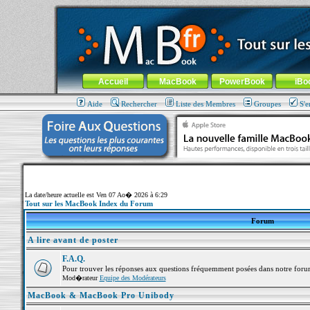
MacBook-fr.com : 100% Apple... 100% nomade !
Aller au contenu
-
Aller au menu général
-
Aller au menu de la
Menu général
Accueil
MacBook
PowerBook
iBo
Aide
Rechercher
Liste des Membres
Groupes
S'e
La date/heure actuelle est Ven 07 Ao� 2026 à 6:29
Tout sur les MacBook Index du Forum
Forum
A lire avant de poster
F.A.Q.
Pour trouver les réponses aux questions fréquemment posées dans notre foru
Mod�rateur
Equipe des Modérateurs
MacBook & MacBook Pro Unibody