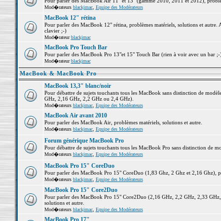
Pour parler des MacBook Air 11" et 13" (gamme 2010, 2011 et 2012), problème
Mod�rateurs
blackjmac
,
Equipe des Modérateurs
MacBook 12" rétina
Pour parler des MacBook 12" rétina, problèmes matériels, solutions et autre. 
clavier ;-)
Mod�rateur
blackjmac
MacBook Pro Touch Bar
Pour parler des MacBook Pro 13"et 15" Touch Bar (rien à voir avec un bar ;-) 
Mod�rateur
blackjmac
MacBook & MacBook Pro
MacBook 13,3" blanc/noir
Pour débattre de sujets touchants tous les MacBook sans distinction de mo
GHz, 2,16 GHz, 2,2 GHz ou 2,4 GHz).
Mod�rateurs
blackjmac
,
Equipe des Modérateurs
MacBook Air avant 2010
Pour parler des MacBook Air, problèmes matériels, solutions et autre.
Mod�rateurs
blackjmac
,
Equipe des Modérateurs
Forum générique MacBook Pro
Pour débattre de sujets touchants tous les MacBook Pro sans distinction de mo
Mod�rateurs
blackjmac
,
Equipe des Modérateurs
MacBook Pro 15" CoreDuo
Pour parler des MacBook Pro 15" CoreDuo (1,83 Ghz, 2 Ghz et 2,16 Ghz), pro
Mod�rateurs
blackjmac
,
Equipe des Modérateurs
MacBook Pro 15" Core2Duo
Pour parler des MacBook Pro 15" Core2Duo (2,16 GHz, 2,2 GHz, 2,33 GHz, 
solutions et autre.
Mod�rateurs
blackjmac
,
Equipe des Modérateurs
MacBook Pro 17"