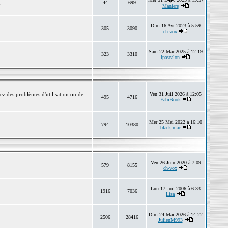
.
44
699
Maniere
Dim 16 Avr 2023 à 5:59
305
3090
ch-vox
Sam 22 Mar 2025 à 12:19
323
3310
lpascalon
ez des problèmes d'utilisation ou de
Ven 31 Juil 2026 à 12:05
495
4716
FabiBook
Mer 25 Mai 2022 à 16:10
794
10380
blackjmac
Ven 26 Juin 2020 à 7:09
579
8155
ch-vox
Lun 17 Juil 2006 à 6:33
1916
7036
Lisa
Dim 24 Mai 2026 à 14:22
2506
28416
JulienM993