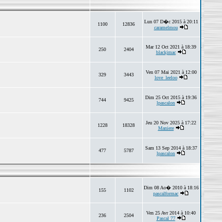
Lun 07 D�c 2015 à 20:11
1100
12836
caramelmou
Mar 12 Oct 2021 à 18:39
250
2404
blackjmac
Ven 07 Mai 2021 à 12:00
329
3443
love_leeloo
Dim 25 Oct 2015 à 19:36
744
9425
lpascalon
Jeu 20 Nov 2025 à 17:22
1228
18328
Maniere
Sam 13 Sep 2014 à 18:37
477
5787
lpascalon
Dim 08 Ao� 2010 à 18:16
155
1102
pascalformac
Ven 25 Avr 2014 à 10:40
236
2504
Pascal 77