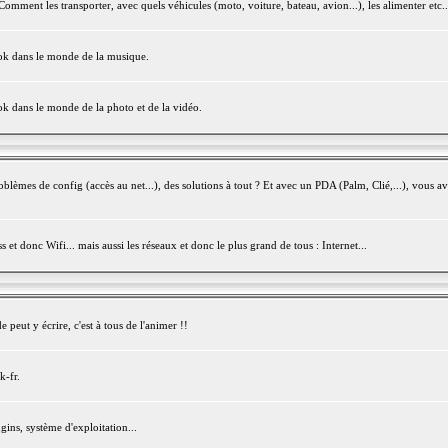
mment les transporter, avec quels véhicules (moto, voiture, bateau, avion...), les alimenter etc..
ook dans le monde de la musique.
ok dans le monde de la photo et de la vidéo.
èmes de config (accès au net...), des solutions à tout ? Et avec un PDA (Palm, Clié,...), vous av
et donc Wifi... mais aussi les réseaux et donc le plus grand de tous : Internet...
peut y écrire, c'est à tous de l'animer !!
k-fr.
gins, système d'exploitation...