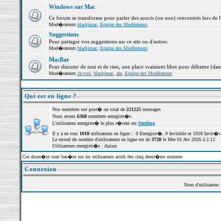
Windows sur Mac
Ce forum se transforme pour parler des soucis (ou non) rencontrés lors de 
Mod�rateurs
blackjmac
,
Equipe des Modérateurs
Suggestions
Pour partager vos suggestions sur ce site ou d'autres.
Mod�rateurs
blackjmac
,
Equipe des Modérateurs
MacBar
Pour discuter de tout et de rien, une place vraiment libre pour débattre (dan
Mod�rateurs
ch-vox
,
blackjmac
,
ale
,
Equipe des Modérateurs
Qui est en ligne ?
Nos membres ont post� un total de
221225
messages
Nous avons
6368
membres enregistr�s
L'utilisateur enregistr� le plus r�cent est
Sterling
Il y a en tout
1018
utilisateurs en ligne :: 0 Enregistr�, 0 Invisible et 1018 Invit
Le record du nombre d'utilisateurs en ligne est de
3728
le Mer 01 Avr 2026 à 2:12
Utilisateurs enregistr�s : Aucun
Ces donn�es sont bas�es sur les utilisateurs actifs des cinq derni�res minutes
Connexion
Nom d'utilisateur