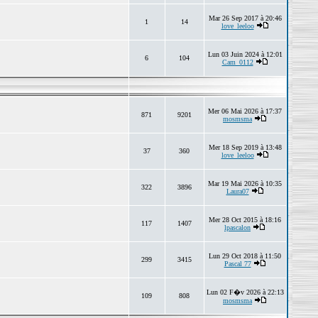
Mar 26 Sep 2017 à 20:46
1
14
love_leeloo
Lun 03 Juin 2024 à 12:01
6
104
Cam_0112
Mer 06 Mai 2026 à 17:37
871
9201
mosmsma
Mer 18 Sep 2019 à 13:48
37
360
love_leeloo
Mar 19 Mai 2026 à 10:35
322
3896
Laura07
Mer 28 Oct 2015 à 18:16
117
1407
lpascalon
Lun 29 Oct 2018 à 11:50
299
3415
Pascal 77
Lun 02 F�v 2026 à 22:13
109
808
mosmsma