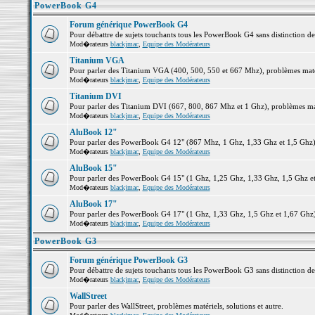
PowerBook G4
Forum générique PowerBook G4
Pour débattre de sujets touchants tous les PowerBook G4 sans distinction d
Mod�rateurs
blackjmac
,
Equipe des Modérateurs
Titanium VGA
Pour parler des Titanium VGA (400, 500, 550 et 667 Mhz), problèmes matéri
Mod�rateurs
blackjmac
,
Equipe des Modérateurs
Titanium DVI
Pour parler des Titanium DVI (667, 800, 867 Mhz et 1 Ghz), problèmes matér
Mod�rateurs
blackjmac
,
Equipe des Modérateurs
AluBook 12"
Pour parler des PowerBook G4 12" (867 Mhz, 1 Ghz, 1,33 Ghz et 1,5 Ghz), p
Mod�rateurs
blackjmac
,
Equipe des Modérateurs
AluBook 15"
Pour parler des PowerBook G4 15" (1 Ghz, 1,25 Ghz, 1,33 Ghz, 1,5 Ghz et 1
Mod�rateurs
blackjmac
,
Equipe des Modérateurs
AluBook 17"
Pour parler des PowerBook G4 17" (1 Ghz, 1,33 Ghz, 1,5 Ghz et 1,67 Ghz), 
Mod�rateurs
blackjmac
,
Equipe des Modérateurs
PowerBook G3
Forum générique PowerBook G3
Pour débattre de sujets touchants tous les PowerBook G3 sans distinction d
Mod�rateurs
blackjmac
,
Equipe des Modérateurs
WallStreet
Pour parler des WallStreet, problèmes matériels, solutions et autre.