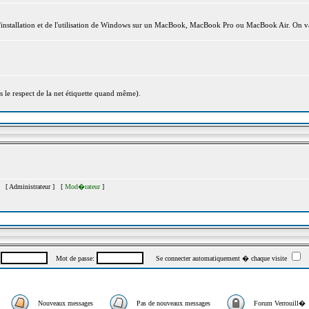
l'installation et de l'utilisation de Windows sur un MacBook, MacBook Pro ou MacBook Air. On va
s le respect de la net étiquette quand même).
�s [
Administrateur
] [
Mod�rateur
]
:
Mot de passe:
Se connecter automatiquement � chaque visite
Nouveaux messages
Pas de nouveaux messages
Forum Verrouill�