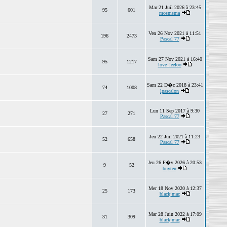
Mar 21 Juil 2026 à 23:45
95
601
mosmsma
Ven 26 Nov 2021 à 11:51
196
2473
Pascal 77
Sam 27 Nov 2021 à 16:40
95
1217
love_leeloo
Sam 22 D�c 2018 à 23:41
74
1008
lpascalon
Lun 11 Sep 2017 à 9:30
27
271
Pascal 77
Jeu 22 Juil 2021 à 11:23
52
658
Pascal 77
Jeu 26 F�v 2026 à 20:53
9
52
buyten
Mer 18 Nov 2020 à 12:37
25
173
blackjmac
Mar 28 Juin 2022 à 17:09
31
309
blackjmac