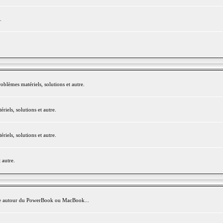
.
blèmes matériels, solutions et autre.
els, solutions et autre.
els, solutions et autre.
 autre.
avite autour du PowerBook ou MacBook...