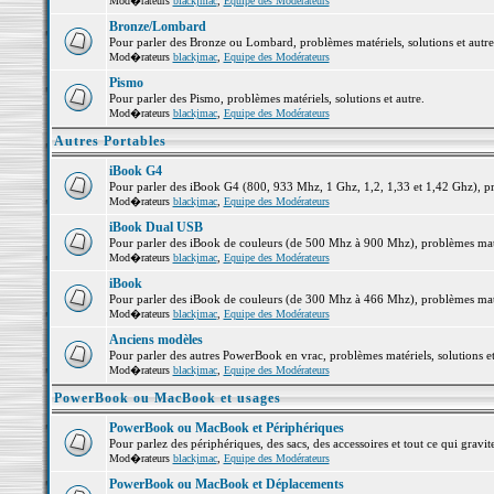
Mod�rateurs
blackjmac
,
Equipe des Modérateurs
Bronze/Lombard
Pour parler des Bronze ou Lombard, problèmes matériels, solutions et autre
Mod�rateurs
blackjmac
,
Equipe des Modérateurs
Pismo
Pour parler des Pismo, problèmes matériels, solutions et autre.
Mod�rateurs
blackjmac
,
Equipe des Modérateurs
Autres Portables
iBook G4
Pour parler des iBook G4 (800, 933 Mhz, 1 Ghz, 1,2, 1,33 et 1,42 Ghz), pro
Mod�rateurs
blackjmac
,
Equipe des Modérateurs
iBook Dual USB
Pour parler des iBook de couleurs (de 500 Mhz à 900 Mhz), problèmes matéri
Mod�rateurs
blackjmac
,
Equipe des Modérateurs
iBook
Pour parler des iBook de couleurs (de 300 Mhz à 466 Mhz), problèmes matéri
Mod�rateurs
blackjmac
,
Equipe des Modérateurs
Anciens modèles
Pour parler des autres PowerBook en vrac, problèmes matériels, solutions et
Mod�rateurs
blackjmac
,
Equipe des Modérateurs
PowerBook ou MacBook et usages
PowerBook ou MacBook et Périphériques
Pour parlez des périphériques, des sacs, des accessoires et tout ce qui gr
Mod�rateurs
blackjmac
,
Equipe des Modérateurs
PowerBook ou MacBook et Déplacements