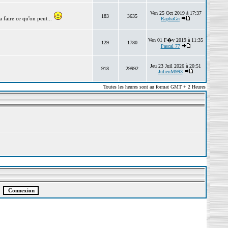
Ven 25 Oct 2019 à 17:37
183
3635
 faire ce qu'on peut...
RaphaGn
Ven 01 F�v 2019 à 11:35
129
1780
Pascal 77
Jeu 23 Juil 2026 à 20:51
918
29992
JulienM993
Toutes les heures sont au format GMT + 2 Heures