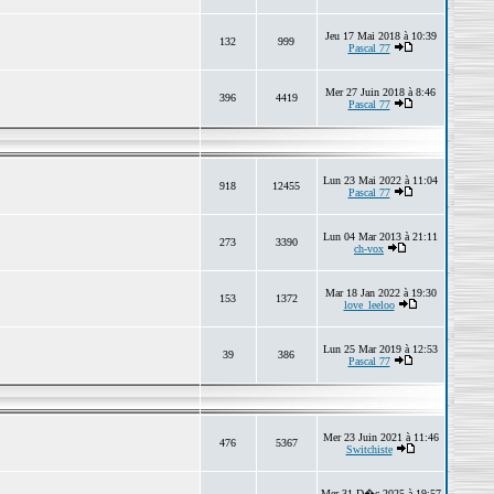
Jeu 17 Mai 2018 à 10:39
132
999
Pascal 77
Mer 27 Juin 2018 à 8:46
396
4419
Pascal 77
Lun 23 Mai 2022 à 11:04
918
12455
Pascal 77
Lun 04 Mar 2013 à 21:11
273
3390
ch-vox
Mar 18 Jan 2022 à 19:30
153
1372
love_leeloo
Lun 25 Mar 2019 à 12:53
39
386
Pascal 77
Mer 23 Juin 2021 à 11:46
476
5367
Switchiste
Mer 31 D�c 2025 à 19:57