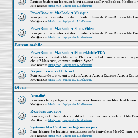
Partie spéciale pour les routards qui utilisent des PowerBook ou MacBook. Co
Mod�rateurs
blackjmac
,
Equipe des Modérateurs
PowerBook ou MacBook et Musique
Pour parlez des solutions et des utilisations faites du PowerBook ou MacB
Mod�rateurs
blackjmac
,
Equipe des Modérateurs
PowerBook ou MacBook et Photo/Vidéo
Pour parlez des solutions et des utilisations faites du PowerBook ou MacBo
Mod�rateurs
blackjmac
,
Equipe des Modérateurs
Bureau mobile
PowerBook ou MacBook et iPhone/Mobile/PDA
Vous avez un portable Mac et un iPhone ou un Cellulaire, vous avez des probl
choix ? Mais aussi, comment utiliser iSync ?
Mod�rateurs
blackjmac
,
Equipe des Modérateurs
Airport, réseaux et Internet
Pour parler de tout ce qui touche à Airport, Airport Extreme, Airport Express 
Mod�rateurs
blackjmac
,
Equipe des Modérateurs
Divers
Actualités
Pour nous faire partager vos nouvelles exclusives ou insolites. Tout le monde 
Mod�rateurs
blackjmac
,
Equipe des Modérateurs
Réactions aux news
Pour réagir et débattre des actualités diffusées sur PowerBook-fr et MacBoo
Mod�rateurs
blackjmac
,
Equipe des Modérateurs
Systèmes MacOS et autres logiciels ou jeux...
Pour débattre des logiciels, applications, softs équivalents Mac/PC, jeux, plu
Mod�rateurs
blackjmac
,
Equipe des Modérateurs