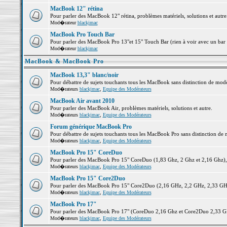
MacBook 12" rétina
Pour parler des MacBook 12" rétina, problèmes matériels, solutions et autre.
Mod�rateur
blackjmac
MacBook Pro Touch Bar
Pour parler des MacBook Pro 13"et 15" Touch Bar (rien à voir avec un bar ;-
Mod�rateur
blackjmac
MacBook & MacBook Pro
MacBook 13,3" blanc/noir
Pour débattre de sujets touchants tous les MacBook sans distinction de 
Mod�rateurs
blackjmac
,
Equipe des Modérateurs
MacBook Air avant 2010
Pour parler des MacBook Air, problèmes matériels, solutions et autre.
Mod�rateurs
blackjmac
,
Equipe des Modérateurs
Forum générique MacBook Pro
Pour débattre de sujets touchants tous les MacBook Pro sans distinction de 
Mod�rateurs
blackjmac
,
Equipe des Modérateurs
MacBook Pro 15" CoreDuo
Pour parler des MacBook Pro 15" CoreDuo (1,83 Ghz, 2 Ghz et 2,16 Ghz), pr
Mod�rateurs
blackjmac
,
Equipe des Modérateurs
MacBook Pro 15" Core2Duo
Pour parler des MacBook Pro 15" Core2Duo (2,16 GHz, 2,2 GHz, 2,33 GHz, 
Mod�rateurs
blackjmac
,
Equipe des Modérateurs
MacBook Pro 17"
Pour parler des MacBook Pro 17" (CoreDuo 2,16 Ghz et Core2Duo 2,33 GHz 
Mod�rateurs
blackjmac
,
Equipe des Modérateurs