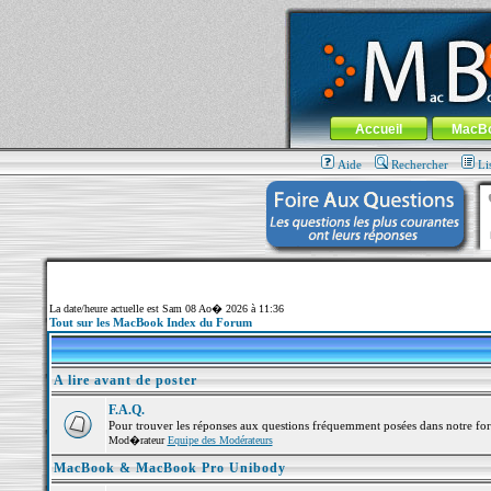
MacBook-fr.com : 100% Apple... 100% nom
Aller au contenu
-
Aller au menu 
Menu général
Accueil
MacB
Aide
Rechercher
Li
La date/heure actuelle est Sam 08 Ao� 2026 à 11:36
Tout sur les MacBook Index du Forum
A lire avant de poster
F.A.Q.
Pour trouver les réponses aux questions fréquemment posées dans notre fo
Mod�rateur
Equipe des Modérateurs
MacBook & MacBook Pro Unibody