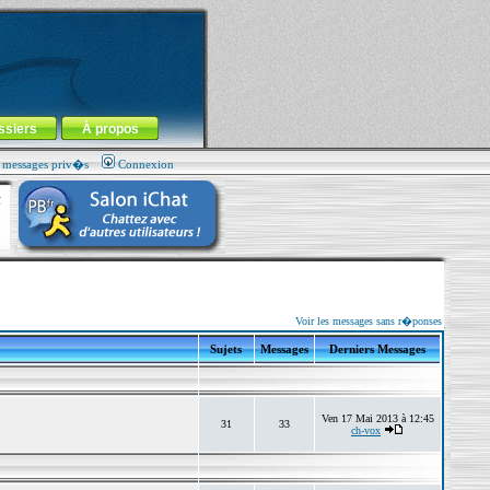
ssiers
À propos
s messages priv�s
Connexion
Voir les messages sans r�ponses
Sujets
Messages
Derniers Messages
Ven 17 Mai 2013 à 12:45
31
33
ch-vox