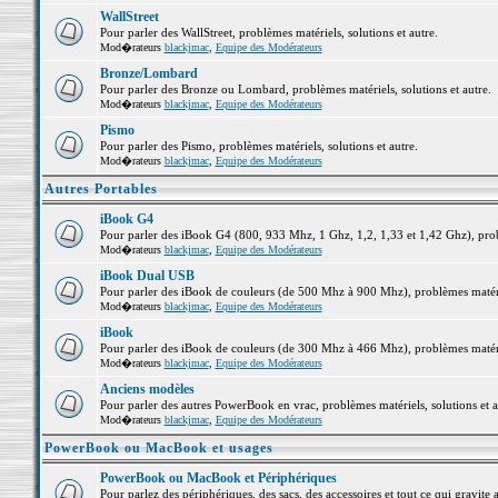
WallStreet
Pour parler des WallStreet, problèmes matériels, solutions et autre.
Mod�rateurs
blackjmac
,
Equipe des Modérateurs
Bronze/Lombard
Pour parler des Bronze ou Lombard, problèmes matériels, solutions et autre.
Mod�rateurs
blackjmac
,
Equipe des Modérateurs
Pismo
Pour parler des Pismo, problèmes matériels, solutions et autre.
Mod�rateurs
blackjmac
,
Equipe des Modérateurs
Autres Portables
iBook G4
Pour parler des iBook G4 (800, 933 Mhz, 1 Ghz, 1,2, 1,33 et 1,42 Ghz), probl
Mod�rateurs
blackjmac
,
Equipe des Modérateurs
iBook Dual USB
Pour parler des iBook de couleurs (de 500 Mhz à 900 Mhz), problèmes matériel
Mod�rateurs
blackjmac
,
Equipe des Modérateurs
iBook
Pour parler des iBook de couleurs (de 300 Mhz à 466 Mhz), problèmes matériel
Mod�rateurs
blackjmac
,
Equipe des Modérateurs
Anciens modèles
Pour parler des autres PowerBook en vrac, problèmes matériels, solutions et a
Mod�rateurs
blackjmac
,
Equipe des Modérateurs
PowerBook ou MacBook et usages
PowerBook ou MacBook et Périphériques
Pour parlez des périphériques, des sacs, des accessoires et tout ce qui grav