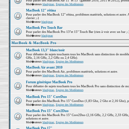
Pour parler des MacBook Air 11" et 13" (gamme 2010, 2011 et 2012), problème
Mod�rateurs
blackjmac
,
Equipe des Modérateurs
MacBook 12" rétina
Pour parler des MacBook 12" rétina, problèmes matériels, solutions et autre. 
clavier ;-)
Mod�rateur
blackjmac
MacBook Pro Touch Bar
Pour parler des MacBook Pro 13"et 15" Touch Bar (rien à voir avec un bar ;-) 
Mod�rateur
blackjmac
MacBook & MacBook Pro
MacBook 13,3" blanc/noir
Pour débattre de sujets touchants tous les MacBook sans distinction de mo
GHz, 2,16 GHz, 2,2 GHz ou 2,4 GHz).
Mod�rateurs
blackjmac
,
Equipe des Modérateurs
MacBook Air avant 2010
Pour parler des MacBook Air, problèmes matériels, solutions et autre.
Mod�rateurs
blackjmac
,
Equipe des Modérateurs
Forum générique MacBook Pro
Pour débattre de sujets touchants tous les MacBook Pro sans distinction de mo
Mod�rateurs
blackjmac
,
Equipe des Modérateurs
MacBook Pro 15" CoreDuo
Pour parler des MacBook Pro 15" CoreDuo (1,83 Ghz, 2 Ghz et 2,16 Ghz), pro
Mod�rateurs
blackjmac
,
Equipe des Modérateurs
MacBook Pro 15" Core2Duo
Pour parler des MacBook Pro 15" Core2Duo (2,16 GHz, 2,2 GHz, 2,33 GHz, 
solutions et autre.
Mod�rateurs
blackjmac
,
Equipe des Modérateurs
MacBook Pro 17"