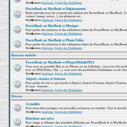
Mod�rateurs
blackjmac
,
Equipe des Modérateurs
PowerBook ou MacBook et Déplacements
Partie spéciale pour les routards qui utilisent des PowerBook ou MacBook. Co
voiture, bateau, avion...), les alimenter etc...
Mod�rateurs
blackjmac
,
Equipe des Modérateurs
PowerBook ou MacBook et Musique
Pour parlez des solutions et des utilisations faites du PowerBook ou MacBoo
Mod�rateurs
blackjmac
,
Equipe des Modérateurs
PowerBook ou MacBook et Photo/Vidéo
Pour parlez des solutions et des utilisations faites du PowerBook ou MacBook
Mod�rateurs
blackjmac
,
Equipe des Modérateurs
Bureau mobile
PowerBook ou MacBook et iPhone/Mobile/PDA
Vous avez un portable Mac et un iPhone ou un Cellulaire, vous avez des problè
avec un PDA (Palm, Clié,...), vous avez des problèmes d'utilisation ou de cho
Mod�rateurs
blackjmac
,
Equipe des Modérateurs
Airport, réseaux et Internet
Pour parler de tout ce qui touche à Airport, Airport Extreme, Airport Express e
de tous : Internet...
Mod�rateurs
blackjmac
,
Equipe des Modérateurs
Divers
Actualités
Pour nous faire partager vos nouvelles exclusives ou insolites. Tout le monde pe
Mod�rateurs
blackjmac
,
Equipe des Modérateurs
Réactions aux news
Pour réagir et débattre des actualités diffusées sur PowerBook-fr et MacBook-
Mod�rateurs
blackjmac
,
Equipe des Modérateurs