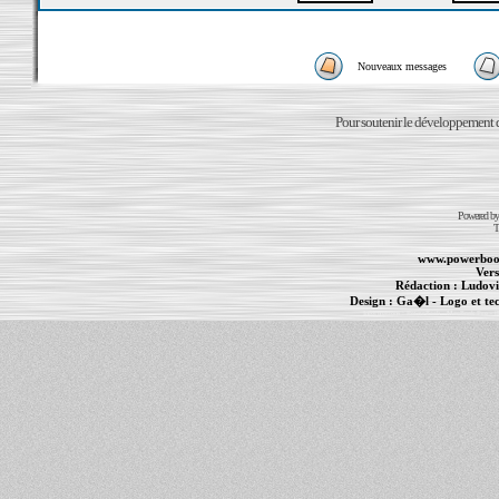
Nouveaux messages
Pour soutenir le développement du
Powered b
T
www.powerboo
Vers
Rédaction :
Ludovi
Design :
Ga�l
- Logo et te
Informations :
PowerBook
-
MacBook Pro
-
i