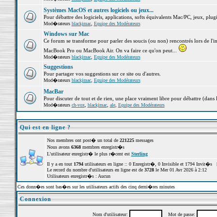
Systèmes MacOS et autres logiciels ou jeux...
Pour débattre des logiciels, applications, softs équivalents Mac/PC, jeux, plugi
Mod�rateurs
blackjmac
,
Equipe des Modérateurs
Windows sur Mac
Ce forum se transforme pour parler des soucis (ou non) rencontrés lors de l'i
MacBook Pro ou MacBook Air. On va faire ce qu'on peut...
Mod�rateurs
blackjmac
,
Equipe des Modérateurs
Suggestions
Pour partager vos suggestions sur ce site ou d'autres.
Mod�rateurs
blackjmac
,
Equipe des Modérateurs
MacBar
Pour discuter de tout et de rien, une place vraiment libre pour débattre (dans 
Mod�rateurs
ch-vox
,
blackjmac
,
ale
,
Equipe des Modérateurs
Qui est en ligne ?
Nos membres ont post� un total de
221225
messages
Nous avons
6368
membres enregistr�s
L'utilisateur enregistr� le plus r�cent est
Sterling
Il y a en tout
1794
utilisateurs en ligne :: 0 Enregistr�, 0 Invisible et 1794 Invit�s 
Le record du nombre d'utilisateurs en ligne est de
3728
le Mer 01 Avr 2026 à 2:12
Utilisateurs enregistr�s : Aucun
Ces donn�es sont bas�es sur les utilisateurs actifs des cinq derni�res minutes
Connexion
Nom d'utilisateur:
Mot de passe: