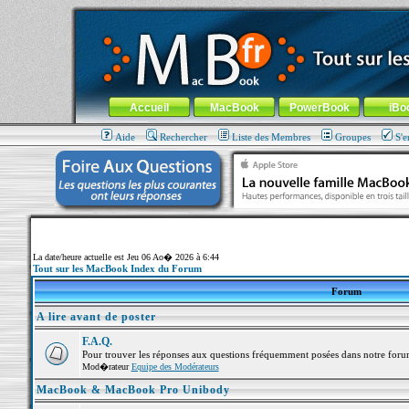
MacBook-fr.com : 100% Apple... 100% nomade !
Aller au contenu
-
Aller au menu général
-
Aller au menu de la
Menu général
Accueil
MacBook
PowerBook
iBo
Aide
Rechercher
Liste des Membres
Groupes
S'e
La date/heure actuelle est Jeu 06 Ao� 2026 à 6:44
Tout sur les MacBook Index du Forum
Forum
A lire avant de poster
F.A.Q.
Pour trouver les réponses aux questions fréquemment posées dans notre foru
Mod�rateur
Equipe des Modérateurs
MacBook & MacBook Pro Unibody