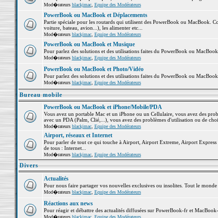
Mod�rateurs
blackjmac
,
Equipe des Modérateurs
PowerBook ou MacBook et Déplacements
Partie spéciale pour les routards qui utilisent des PowerBook ou MacBook. Co
voiture, bateau, avion...), les alimenter etc...
Mod�rateurs
blackjmac
,
Equipe des Modérateurs
PowerBook ou MacBook et Musique
Pour parlez des solutions et des utilisations faites du PowerBook ou MacBoo
Mod�rateurs
blackjmac
,
Equipe des Modérateurs
PowerBook ou MacBook et Photo/Vidéo
Pour parlez des solutions et des utilisations faites du PowerBook ou MacBook
Mod�rateurs
blackjmac
,
Equipe des Modérateurs
Bureau mobile
PowerBook ou MacBook et iPhone/Mobile/PDA
Vous avez un portable Mac et un iPhone ou un Cellulaire, vous avez des problè
avec un PDA (Palm, Clié,...), vous avez des problèmes d'utilisation ou de cho
Mod�rateurs
blackjmac
,
Equipe des Modérateurs
Airport, réseaux et Internet
Pour parler de tout ce qui touche à Airport, Airport Extreme, Airport Express e
de tous : Internet...
Mod�rateurs
blackjmac
,
Equipe des Modérateurs
Divers
Actualités
Pour nous faire partager vos nouvelles exclusives ou insolites. Tout le monde pe
Mod�rateurs
blackjmac
,
Equipe des Modérateurs
Réactions aux news
Pour réagir et débattre des actualités diffusées sur PowerBook-fr et MacBook-
Mod�rateurs
blackjmac
,
Equipe des Modérateurs