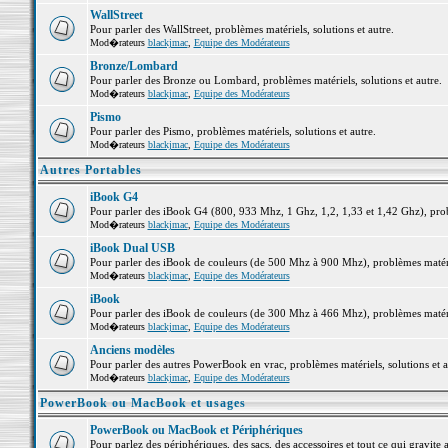
WallStreet
Pour parler des WallStreet, problèmes matériels, solutions et autre.
Mod�rateurs
blackjmac
,
Equipe des Modérateurs
Bronze/Lombard
Pour parler des Bronze ou Lombard, problèmes matériels, solutions et autre.
Mod�rateurs
blackjmac
,
Equipe des Modérateurs
Pismo
Pour parler des Pismo, problèmes matériels, solutions et autre.
Mod�rateurs
blackjmac
,
Equipe des Modérateurs
Autres Portables
iBook G4
Pour parler des iBook G4 (800, 933 Mhz, 1 Ghz, 1,2, 1,33 et 1,42 Ghz), probl
Mod�rateurs
blackjmac
,
Equipe des Modérateurs
iBook Dual USB
Pour parler des iBook de couleurs (de 500 Mhz à 900 Mhz), problèmes matériel
Mod�rateurs
blackjmac
,
Equipe des Modérateurs
iBook
Pour parler des iBook de couleurs (de 300 Mhz à 466 Mhz), problèmes matériel
Mod�rateurs
blackjmac
,
Equipe des Modérateurs
Anciens modèles
Pour parler des autres PowerBook en vrac, problèmes matériels, solutions et a
Mod�rateurs
blackjmac
,
Equipe des Modérateurs
PowerBook ou MacBook et usages
PowerBook ou MacBook et Périphériques
Pour parlez des périphériques, des sacs, des accessoires et tout ce qui grav