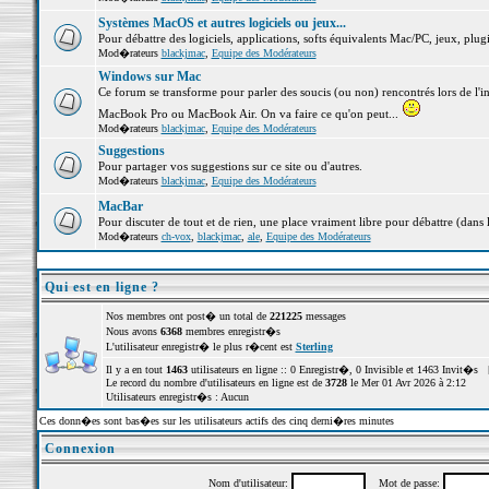
Systèmes MacOS et autres logiciels ou jeux...
Pour débattre des logiciels, applications, softs équivalents Mac/PC, jeux, plugi
Mod�rateurs
blackjmac
,
Equipe des Modérateurs
Windows sur Mac
Ce forum se transforme pour parler des soucis (ou non) rencontrés lors de l'i
MacBook Pro ou MacBook Air. On va faire ce qu'on peut...
Mod�rateurs
blackjmac
,
Equipe des Modérateurs
Suggestions
Pour partager vos suggestions sur ce site ou d'autres.
Mod�rateurs
blackjmac
,
Equipe des Modérateurs
MacBar
Pour discuter de tout et de rien, une place vraiment libre pour débattre (dans 
Mod�rateurs
ch-vox
,
blackjmac
,
ale
,
Equipe des Modérateurs
Qui est en ligne ?
Nos membres ont post� un total de
221225
messages
Nous avons
6368
membres enregistr�s
L'utilisateur enregistr� le plus r�cent est
Sterling
Il y a en tout
1463
utilisateurs en ligne :: 0 Enregistr�, 0 Invisible et 1463 Invit�s 
Le record du nombre d'utilisateurs en ligne est de
3728
le Mer 01 Avr 2026 à 2:12
Utilisateurs enregistr�s : Aucun
Ces donn�es sont bas�es sur les utilisateurs actifs des cinq derni�res minutes
Connexion
Nom d'utilisateur:
Mot de passe: