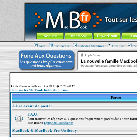
MacBook-fr.com : 100% Apple... 100% nomade !
Aller au contenu
-
Aller au menu général
-
Aller au menu de la
Menu général
Accueil
MacBook
PowerBook
iBo
Aide
Rechercher
Liste des Membres
Groupes
S'e
La date/heure actuelle est Dim 09 Ao� 2026 à 8:17
Tout sur les MacBook Index du Forum
Forum
A lire avant de poster
F.A.Q.
Pour trouver les réponses aux questions fréquemment posées dans notre foru
Mod�rateur
Equipe des Modérateurs
MacBook & MacBook Pro Unibody