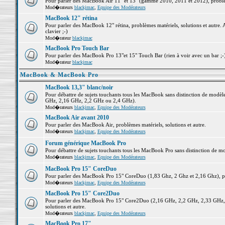
Pour parler des MacBook Air 11" et 13" (gamme 2010, 2011 et 2012), problème
Mod�rateurs
blackjmac
,
Equipe des Modérateurs
MacBook 12" rétina
Pour parler des MacBook 12" rétina, problèmes matériels, solutions et autre. 
clavier ;-)
Mod�rateur
blackjmac
MacBook Pro Touch Bar
Pour parler des MacBook Pro 13"et 15" Touch Bar (rien à voir avec un bar ;-) 
Mod�rateur
blackjmac
MacBook & MacBook Pro
MacBook 13,3" blanc/noir
Pour débattre de sujets touchants tous les MacBook sans distinction de mo
GHz, 2,16 GHz, 2,2 GHz ou 2,4 GHz).
Mod�rateurs
blackjmac
,
Equipe des Modérateurs
MacBook Air avant 2010
Pour parler des MacBook Air, problèmes matériels, solutions et autre.
Mod�rateurs
blackjmac
,
Equipe des Modérateurs
Forum générique MacBook Pro
Pour débattre de sujets touchants tous les MacBook Pro sans distinction de mo
Mod�rateurs
blackjmac
,
Equipe des Modérateurs
MacBook Pro 15" CoreDuo
Pour parler des MacBook Pro 15" CoreDuo (1,83 Ghz, 2 Ghz et 2,16 Ghz), pro
Mod�rateurs
blackjmac
,
Equipe des Modérateurs
MacBook Pro 15" Core2Duo
Pour parler des MacBook Pro 15" Core2Duo (2,16 GHz, 2,2 GHz, 2,33 GHz, 
solutions et autre.
Mod�rateurs
blackjmac
,
Equipe des Modérateurs
MacBook Pro 17"