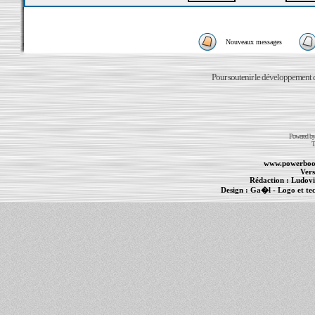
Nouveaux messages
Pour soutenir le développement du
Powered b
T
www.powerboo
Vers
Rédaction :
Ludovi
Design :
Ga�l
- Logo et te
Informations :
PowerBook
-
MacBook Pro
-
i