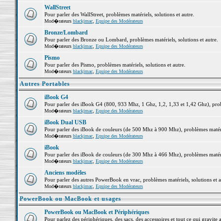
WallStreet
Pour parler des WallStreet, problèmes matériels, solutions et autre.
Mod�rateurs
blackjmac
,
Equipe des Modérateurs
Bronze/Lombard
Pour parler des Bronze ou Lombard, problèmes matériels, solutions et autre.
Mod�rateurs
blackjmac
,
Equipe des Modérateurs
Pismo
Pour parler des Pismo, problèmes matériels, solutions et autre.
Mod�rateurs
blackjmac
,
Equipe des Modérateurs
Autres Portables
iBook G4
Pour parler des iBook G4 (800, 933 Mhz, 1 Ghz, 1,2, 1,33 et 1,42 Ghz), probl
Mod�rateurs
blackjmac
,
Equipe des Modérateurs
iBook Dual USB
Pour parler des iBook de couleurs (de 500 Mhz à 900 Mhz), problèmes matériel
Mod�rateurs
blackjmac
,
Equipe des Modérateurs
iBook
Pour parler des iBook de couleurs (de 300 Mhz à 466 Mhz), problèmes matériel
Mod�rateurs
blackjmac
,
Equipe des Modérateurs
Anciens modèles
Pour parler des autres PowerBook en vrac, problèmes matériels, solutions et a
Mod�rateurs
blackjmac
,
Equipe des Modérateurs
PowerBook ou MacBook et usages
PowerBook ou MacBook et Périphériques
Pour parlez des périphériques, des sacs, des accessoires et tout ce qui grav