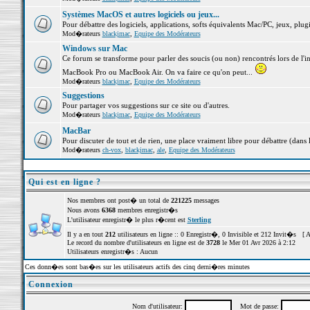
Systèmes MacOS et autres logiciels ou jeux...
Pour débattre des logiciels, applications, softs équivalents Mac/PC, jeux, plugi
Mod�rateurs
blackjmac
,
Equipe des Modérateurs
Windows sur Mac
Ce forum se transforme pour parler des soucis (ou non) rencontrés lors de l'i
MacBook Pro ou MacBook Air. On va faire ce qu'on peut...
Mod�rateurs
blackjmac
,
Equipe des Modérateurs
Suggestions
Pour partager vos suggestions sur ce site ou d'autres.
Mod�rateurs
blackjmac
,
Equipe des Modérateurs
MacBar
Pour discuter de tout et de rien, une place vraiment libre pour débattre (dans 
Mod�rateurs
ch-vox
,
blackjmac
,
ale
,
Equipe des Modérateurs
Qui est en ligne ?
Nos membres ont post� un total de
221225
messages
Nous avons
6368
membres enregistr�s
L'utilisateur enregistr� le plus r�cent est
Sterling
Il y a en tout
212
utilisateurs en ligne :: 0 Enregistr�, 0 Invisible et 212 Invit�s [
A
Le record du nombre d'utilisateurs en ligne est de
3728
le Mer 01 Avr 2026 à 2:12
Utilisateurs enregistr�s : Aucun
Ces donn�es sont bas�es sur les utilisateurs actifs des cinq derni�res minutes
Connexion
Nom d'utilisateur:
Mot de passe: