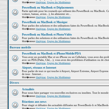
Mod�rateurs
blackjmac
,
Equipe des Modérateurs
PowerBook ou MacBook et Déplacements
Partie spéciale pour les routards qui utilisent des PowerBook ou MacBook. Co
voiture, bateau, avion...), les alimenter etc...
Mod�rateurs
blackjmac
,
Equipe des Modérateurs
PowerBook ou MacBook et Musique
Pour parlez des solutions et des utilisations faites du PowerBook ou MacBoo
Mod�rateurs
blackjmac
,
Equipe des Modérateurs
PowerBook ou MacBook et Photo/Vidéo
Pour parlez des solutions et des utilisations faites du PowerBook ou MacBook
Mod�rateurs
blackjmac
,
Equipe des Modérateurs
Bureau mobile
PowerBook ou MacBook et iPhone/Mobile/PDA
Vous avez un portable Mac et un iPhone ou un Cellulaire, vous avez des problè
avec un PDA (Palm, Clié,...), vous avez des problèmes d'utilisation ou de cho
Mod�rateurs
blackjmac
,
Equipe des Modérateurs
Airport, réseaux et Internet
Pour parler de tout ce qui touche à Airport, Airport Extreme, Airport Express e
de tous : Internet...
Mod�rateurs
blackjmac
,
Equipe des Modérateurs
Divers
Actualités
Pour nous faire partager vos nouvelles exclusives ou insolites. Tout le monde pe
Mod�rateurs
blackjmac
,
Equipe des Modérateurs
Réactions aux news
Pour réagir et débattre des actualités diffusées sur PowerBook-fr et MacBook-
Mod�rateurs
blackjmac
,
Equipe des Modérateurs