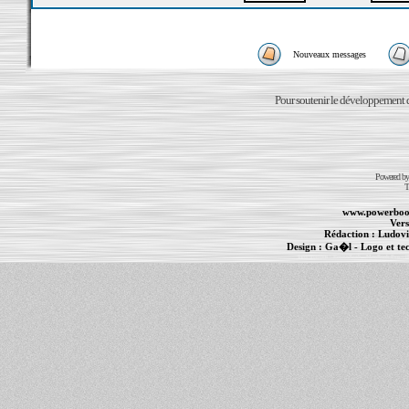
Nouveaux messages
Pour soutenir le développement du
Powered b
T
www.powerboo
Vers
Rédaction :
Ludovi
Design :
Ga�l
- Logo et te
Informations :
PowerBook
-
MacBook Pro
-
i