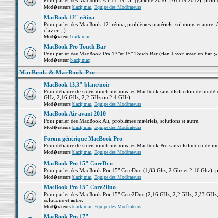
Pour parler des MacBook Air 11" et 13" (gamme 2010, 2011 et 2012), problème
Mod�rateurs
blackjmac
,
Equipe des Modérateurs
MacBook 12" rétina
Pour parler des MacBook 12" rétina, problèmes matériels, solutions et autre. 
clavier ;-)
Mod�rateur
blackjmac
MacBook Pro Touch Bar
Pour parler des MacBook Pro 13"et 15" Touch Bar (rien à voir avec un bar ;-) 
Mod�rateur
blackjmac
MacBook & MacBook Pro
MacBook 13,3" blanc/noir
Pour débattre de sujets touchants tous les MacBook sans distinction de mo
GHz, 2,16 GHz, 2,2 GHz ou 2,4 GHz).
Mod�rateurs
blackjmac
,
Equipe des Modérateurs
MacBook Air avant 2010
Pour parler des MacBook Air, problèmes matériels, solutions et autre.
Mod�rateurs
blackjmac
,
Equipe des Modérateurs
Forum générique MacBook Pro
Pour débattre de sujets touchants tous les MacBook Pro sans distinction de mo
Mod�rateurs
blackjmac
,
Equipe des Modérateurs
MacBook Pro 15" CoreDuo
Pour parler des MacBook Pro 15" CoreDuo (1,83 Ghz, 2 Ghz et 2,16 Ghz), pro
Mod�rateurs
blackjmac
,
Equipe des Modérateurs
MacBook Pro 15" Core2Duo
Pour parler des MacBook Pro 15" Core2Duo (2,16 GHz, 2,2 GHz, 2,33 GHz, 
solutions et autre.
Mod�rateurs
blackjmac
,
Equipe des Modérateurs
MacBook Pro 17"