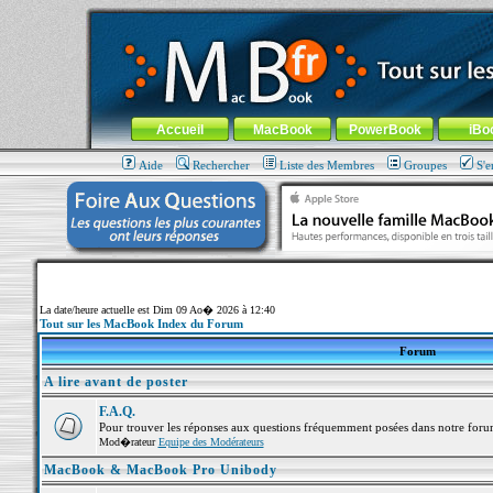
MacBook-fr.com : 100% Apple... 100% nomade !
Aller au contenu
-
Aller au menu général
-
Aller au menu de la
Menu général
Accueil
MacBook
PowerBook
iBo
Aide
Rechercher
Liste des Membres
Groupes
S'e
La date/heure actuelle est Dim 09 Ao� 2026 à 12:40
Tout sur les MacBook Index du Forum
Forum
A lire avant de poster
F.A.Q.
Pour trouver les réponses aux questions fréquemment posées dans notre foru
Mod�rateur
Equipe des Modérateurs
MacBook & MacBook Pro Unibody